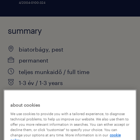
4/2004-0100-324
summary
biatorbágy, pest
permanent
teljes munkaidő / full time
1-3 év / 1-3 years
about cookies
specialism
We use cookies to provide you with a tailored experience, to diagnose
technical problems, to help us improve our website. We also use them to
technical / engineering jobs
offer you more relevant information in searches. You can either accept or
decline them, or click "customise" to specify your choice. You can
sub specialism
change your options at any time. More information is in our
cookie