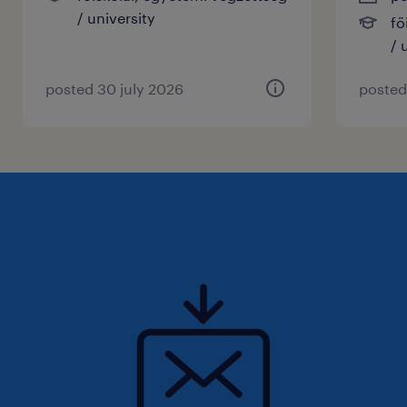
/ university
fő
várjuk a jelentkezésedet!
/ 
További információkért itt elérhetsz minket:
posted 30 july 2026
posted
Fazekas Viktor:
Bódi Rebeka: