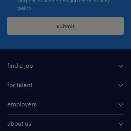
purpose of sending me job alerts.
Privacy
policy
submit
find a job
registration
for talent
jobs
operational
employers
professional
staffing
digital
about us
recruitment
salary calculator