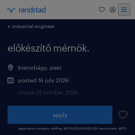
0
my randst
industrial engineer
előkészítő mérnök.
biatorbágy
,
pest
posted 16 july 2026
closes 31 october 2026
apply
registration numbers: staffing: 49713-4/2004-0100-203 recruitment: 49711-