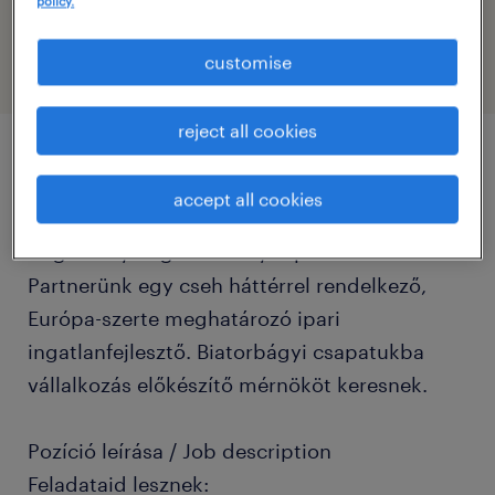
policy.
industrial engineer
customise
reject all cookies
job details
accept all cookies
Cégleírás / Organisation/Department
Partnerünk egy cseh háttérrel rendelkező,
Európa-szerte meghatározó ipari
ingatlanfejlesztő. Biatorbágyi csapatukba
vállalkozás előkészítő mérnököt keresnek.
Pozíció leírása / Job description
Feladataid lesznek: