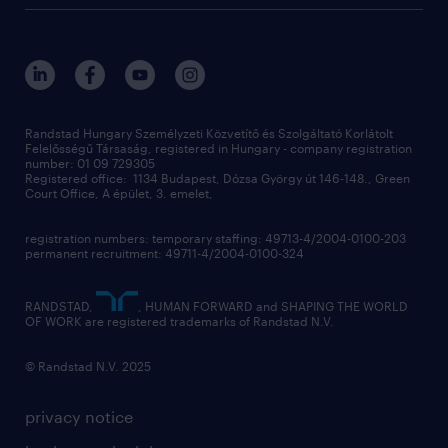
randstad global
our services
ukraine
randstad hungary
operational
contact us
our offices
professional
sustainability
digital
Randstad Hungary Személyzeti Közvetítő és Szolgáltató Korlátolt
Felelősségű Társaság, registered in Hungary - company registration
contact us
number: 01 09 729305
Registered office: 1134 Budapest, Dózsa György út 146-148., Green
Court Office, A épület, 3. emelet,
registration numbers: temporary staffing: 49713-4/2004-0100-203
permanent recruitment: 49711-4/2004-0100-324
RANDSTAD,
, HUMAN FORWARD and SHAPING THE WORLD
OF WORK are registered trademarks of Randstad N.V.
© Randstad N.V. 2025
privacy notice