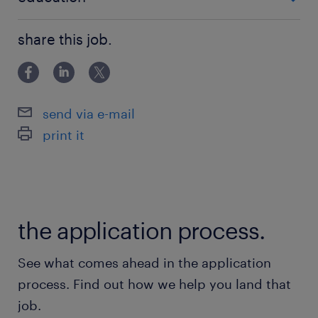
elkészítésében, tűz-és környezetvédelmi
egyeztetések
Főiskolai, egyetemi végzettség / University
share this job.
Alvállalkozói és beszállítói árajánlatok
bekérése, feldolgozása
Egységár képzés, egységár kalkuláció
send via e-mail
Benchmark alapú árazások
print it
Design and build ajánlatok
összeállítása az üzletfejlesztési osztály
által
elkészített ajánlatokhoz
the application process.
Kockázatok azonosítása és javaslat
See what comes ahead in the application
azok csökkentésére, illetve elkerülésére
process. Find out how we help you land that
Projekt átadása kivitelező csapat
job.