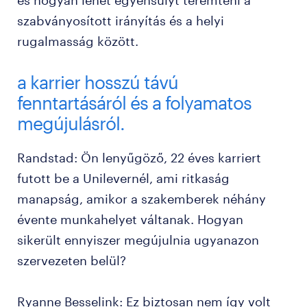
és hogyan lehet egyensúlyt teremteni a
szabványosított irányítás és a helyi
rugalmasság között.
a karrier hosszú távú
fenntartásáról és a folyamatos
megújulásról.
Randstad: Ön lenyűgöző, 22 éves karriert
futott be a Unilevernél, ami ritkaság
manapság, amikor a szakemberek néhány
évente munkahelyet váltanak. Hogyan
sikerült ennyiszer megújulnia ugyanazon
szervezeten belül?
Ryanne Besselink: Ez biztosan nem így volt