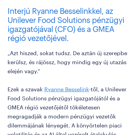
Interjú Ryanne Besselinkkel, az
Unilever Food Solutions pénzügyi
igazgatójával (CFO) és a GMEA
régió vezetőjével.
„Azt hiszed, sokat tudsz. De aztán új szerepbe
kerülsz, és rájössz, hogy mindig egy új utazás
elején vagy.”
Ezek a szavak
Ryanne Besselink
-től, a Unilever
Food Solutions pénzügyi igazgatójától és a
GMEA régió vezetőjétől tökéletesen
megragadják a modern pénzügyi vezetők
dilemmájának lényegét. A könyörtelen piaci
volatilitás és az AI által vezérelt átalakulás