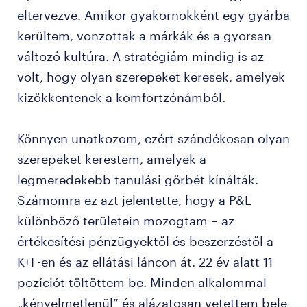
eltervezve. Amikor gyakornokként egy gyárba
kerültem, vonzottak a márkák és a gyorsan
változó kultúra. A stratégiám mindig is az
volt, hogy olyan szerepeket keresek, amelyek
kizökkentenek a komfortzónámból.
Könnyen unatkozom, ezért szándékosan olyan
szerepeket kerestem, amelyek a
legmeredekebb tanulási görbét kínálták.
Számomra ez azt jelentette, hogy a P&L
különböző területein mozogtam – az
értékesítési pénzügyektől és beszerzéstől a
K+F-en és az ellátási láncon át. 22 év alatt 11
pozíciót töltöttem be. Minden alkalommal
„kényelmetlenül” és alázatosan vetettem bele