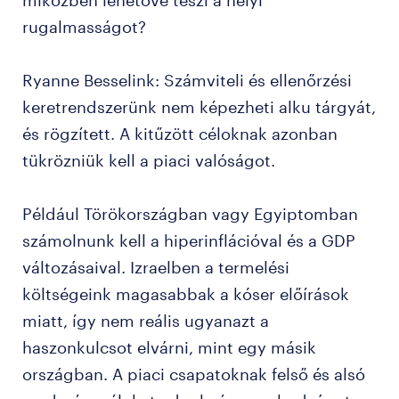
miközben lehetővé teszi a helyi
rugalmasságot?
Ryanne Besselink: Számviteli és ellenőrzési
keretrendszerünk nem képezheti alku tárgyát,
és rögzített. A kitűzött céloknak azonban
tükrözniük kell a piaci valóságot.
Például Törökországban vagy Egyiptomban
számolnunk kell a hiperinflációval és a GDP
változásaival. Izraelben a termelési
költségeink magasabbak a kóser előírások
miatt, így nem reális ugyanazt a
haszonkulcsot elvárni, mint egy másik
országban. A piaci csapatoknak felső és alsó