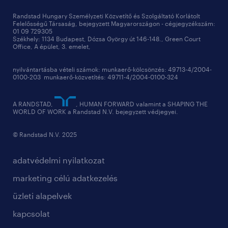
Randstad Hungary Személyzeti Közvetítő és Szolgáltató Korlátolt
Felelősségű Társaság, bejegyzett Magyarországon - cégjegyzékszám:
01 09 729305
Székhely: 1134 Budapest, Dózsa György út 146-148., Green Court
Office, A épület, 3. emelet,
nyilvántartásba vételi számok: munkaerő-kölcsönzés: 49713-4/2004-
0100-203 munkaerő-közvetítés: 49711-4/2004-0100-324
A RANDSTAD,
, HUMAN FORWARD valamint a SHAPING THE
WORLD OF WORK a Randstad N.V. bejegyzett védjegyei.
© Randstad N.V. 2025
adatvédelmi nyilatkozat
marketing célú adatkezelés
üzleti alapelvek
kapcsolat