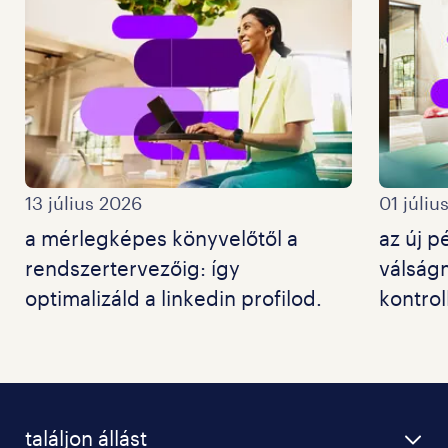
13 július 2026
01 júliu
a mérlegképes könyvelőtől a
az új 
rendszertervezőig: így
válság
optimalizáld a linkedin profilod.
kontrol
találjon állást