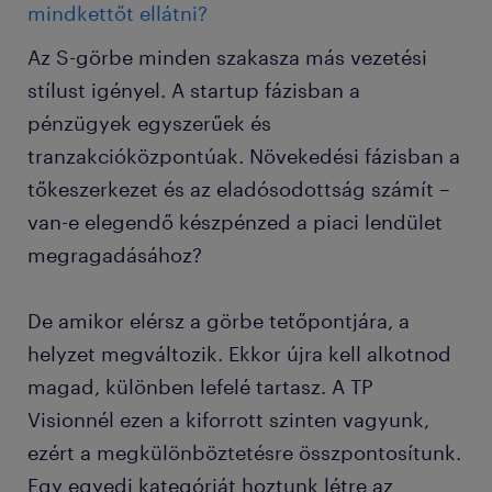
mindkettőt ellátni?
Az S-görbe minden szakasza más vezetési
stílust igényel. A startup fázisban a
pénzügyek egyszerűek és
tranzakcióközpontúak. Növekedési fázisban a
tőkeszerkezet és az eladósodottság számít –
van-e elegendő készpénzed a piaci lendület
megragadásához?
De amikor elérsz a görbe tetőpontjára, a
helyzet megváltozik. Ekkor újra kell alkotnod
magad, különben lefelé tartasz. A TP
Visionnél ezen a kiforrott szinten vagyunk,
ezért a megkülönböztetésre összpontosítunk.
Egy egyedi kategóriát hoztunk létre az