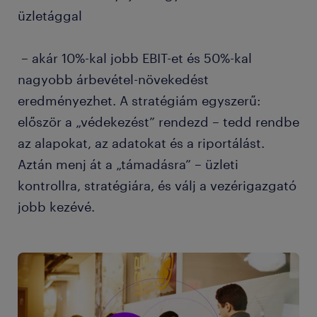
üzletággal
– akár 10%-kal jobb EBIT-et és 50%-kal
nagyobb árbevétel-növekedést
eredményezhet. A stratégiám egyszerű:
először a „védekezést” rendezd – tedd rendbe
az alapokat, az adatokat és a riportálást.
Aztán menj át a „támadásra” – üzleti
kontrollra, stratégiára, és válj a vezérigazgató
jobb kezévé.