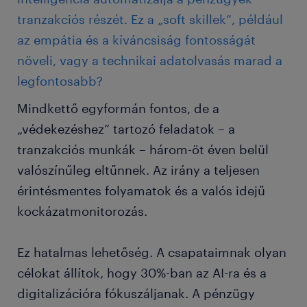
tranzakciós részét. Ez a „soft skillek”, például
az empátia és a kíváncsiság fontosságát
növeli, vagy a technikai adatolvasás marad a
legfontosabb?
Mindkettő egyformán fontos, de a
„védekezéshez” tartozó feladatok – a
tranzakciós munkák – három-öt éven belül
valószínűleg eltűnnek. Az irány a teljesen
érintésmentes folyamatok és a valós idejű
kockázatmonitorozás.
Ez hatalmas lehetőség. A csapataimnak olyan
célokat állítok, hogy 30%-ban az AI-ra és a
digitalizációra fókuszáljanak. A pénzügy