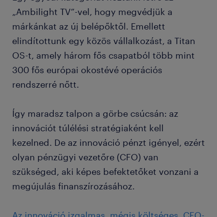
„Ambilight TV”-vel, hogy megvédjük a
márkánkat az új belépőktől. Emellett
elindítottunk egy közös vállalkozást, a Titan
OS-t, amely három fős csapatból több mint
300 fős európai okostévé operációs
rendszerré nőtt.
Így maradsz talpon a görbe csúcsán: az
innovációt túlélési stratégiaként kell
kezelned. De az innováció pénzt igényel, ezért
olyan pénzügyi vezetőre (CFO) van
szükséged, aki képes befektetőket vonzani a
megújulás finanszírozásához.
Az innováció izgalmas, mégis költséges. CFO-