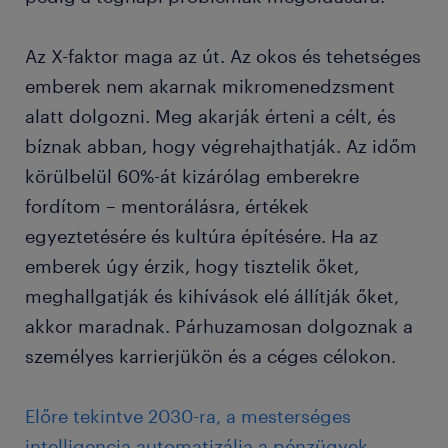
Az X-faktor maga az út. Az okos és tehetséges
emberek nem akarnak mikromenedzsment
alatt dolgozni. Meg akarják érteni a célt, és
bíznak abban, hogy végrehajthatják. Az időm
körülbelül 60%-át kizárólag emberekre
fordítom – mentorálásra, értékek
egyeztetésére és kultúra építésére. Ha az
emberek úgy érzik, hogy tisztelik őket,
meghallgatják és kihívások elé állítják őket,
akkor maradnak. Párhuzamosan dolgoznak a
személyes karrierjükön és a céges célokon.
Előre tekintve 2030-ra, a mesterséges
intelligencia automatizálja a pénzügyek