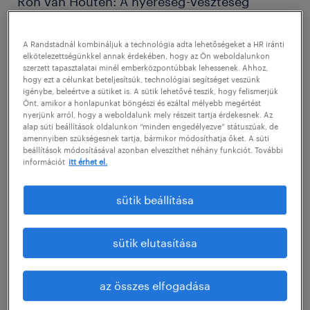
Ron van Houten: A nyereség-veszteség
kimutatás csak a történet egy része. Mindig a
teljes képet nézem – mérleg, pénzforgalom és
A Randstadnál kombináljuk a technológia adta lehetőségeket a HR iránti
elkötelezettségünkkel annak érdekében, hogy az Ön weboldalunkon
nyereség-veszteség egyben. De amit a
szerzett tapasztalatai minél emberközpontúbbak lehessenek. Ahhoz,
hogy ezt a célunkat beteljesítsük, technológiai segítséget veszünk
legfontosabbnak tartok, az az
igénybe, beleértve a sütiket is. A sütik lehetővé teszik, hogy felismerjük
ügyfélösszetétel. Általában érvényes az 80/20
Önt, amikor a honlapunkat böngészi és ezáltal mélyebb megértést
nyerjünk arról, hogy a weboldalunk mely részeit tartja érdekesnek. Az
szabály: a vásárlók 20%-a hozza az árbevétel
alap süti beállítások oldalunkon “minden engedélyezve” státuszúak, de
amennyiben szükségesnek tartja, bármikor módosíthatja őket. A süti
80%-át. Tudni akarom, kik ők, milyen a
beállítások módosításával azonban elveszíthet néhány funkciót. További
információt
itt érhet el.
fedezetösszetételük, és milyen országokból
érkeznek.
sütik beállítása
Ezen túl keresem a költségszerkezet
sütik elutasítása
rugalmasságát. A külvilág kiszámíthatatlan –
legyen az kemény verseny vagy geopolitikai
az összes elfogadása
konfliktus. Tudnod kell, hogy a