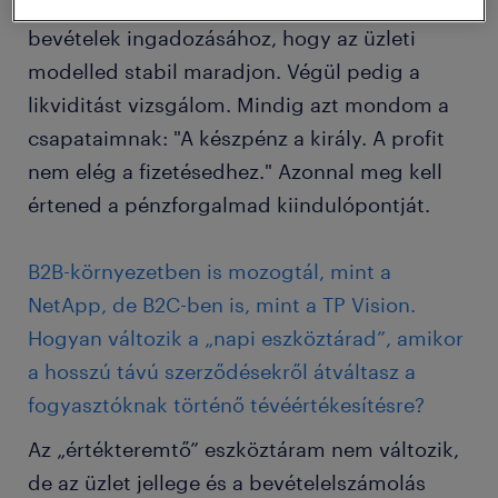
költségszerkezeted elég rugalmas-e a
bevételek ingadozásához, hogy az üzleti
modelled stabil maradjon. Végül pedig a
likviditást vizsgálom. Mindig azt mondom a
csapataimnak: "A készpénz a király. A profit
nem elég a fizetésedhez." Azonnal meg kell
értened a pénzforgalmad kiindulópontját.
B2B-környezetben is mozogtál, mint a
NetApp, de B2C-ben is, mint a TP Vision.
Hogyan változik a „napi eszköztárad”, amikor
a hosszú távú szerződésekről átváltasz a
fogyasztóknak történő tévéértékesítésre?
Az „értékteremtő” eszköztáram nem változik,
de az üzlet jellege és a bevételelszámolás