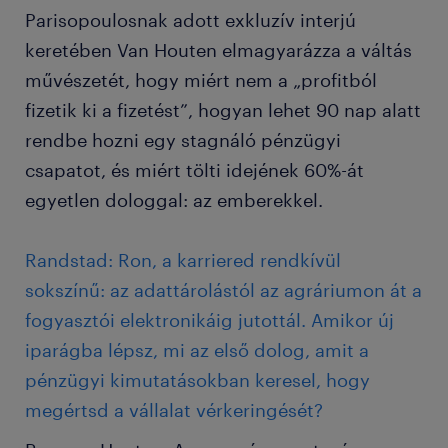
Parisopoulosnak adott exkluzív interjú
keretében Van Houten elmagyarázza a váltás
művészetét, hogy miért nem a „profitból
fizetik ki a fizetést”, hogyan lehet 90 nap alatt
rendbe hozni egy stagnáló pénzügyi
csapatot, és miért tölti idejének 60%-át
egyetlen dologgal: az emberekkel.
Randstad: Ron, a karriered rendkívül
sokszínű: az adattárolástól az agráriumon át a
fogyasztói elektronikáig jutottál. Amikor új
iparágba lépsz, mi az első dolog, amit a
pénzügyi kimutatásokban keresel, hogy
megértsd a vállalat vérkeringését?