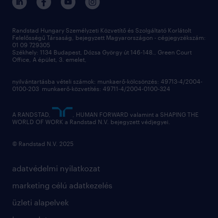
Randstad Hungary Személyzeti Közvetítő és Szolgáltató Korlátolt
Felelősségű Társaság, bejegyzett Magyarországon - cégjegyzékszám:
01 09 729305
Székhely: 1134 Budapest, Dózsa György út 146-148., Green Court
Office, A épület, 3. emelet,
nyilvántartásba vételi számok: munkaerő-kölcsönzés: 49713-4/2004-
0100-203 munkaerő-közvetítés: 49711-4/2004-0100-324
A RANDSTAD,
, HUMAN FORWARD valamint a SHAPING THE
WORLD OF WORK a Randstad N.V. bejegyzett védjegyei.
© Randstad N.V. 2025
adatvédelmi nyilatkozat
marketing célú adatkezelés
üzleti alapelvek