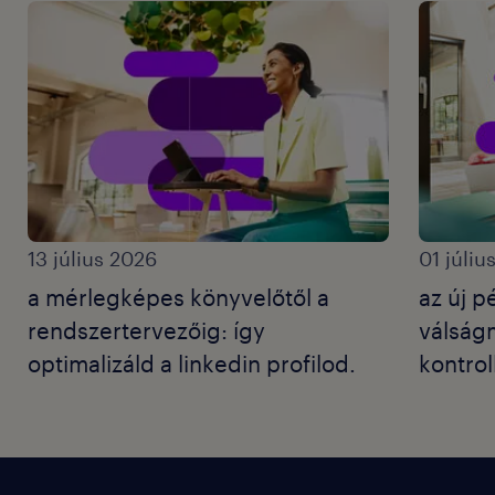
13 július 2026
01 júliu
a mérlegképes könyvelőtől a
az új 
rendszertervezőig: így
válság
optimalizáld a linkedin profilod.
kontrol