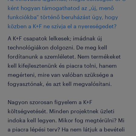
ként hogyan támogathatod az „új, menő
funkciókba” történő beruházást úgy, hogy
közben a K+F ne szívja el a nyereségedet?
A K+F csapatok lelkesek; imádnak új
technológiákon dolgozni. De meg kell
fordítanunk a szemléletet. Nem termékeket
kell kifejlesztenünk és piacra tolni, hanem
megérteni, mire van valóban szüksége a
fogyasztónak, és azt kell megvalósítani.
Nagyon szorosan figyelem a K+F
költségvetését. Minden projektnek üzleti
indoka kell legyen. Mikor fog megtérülni? Mi
a piacra lépési terv? Ha nem látjuk a bevételi