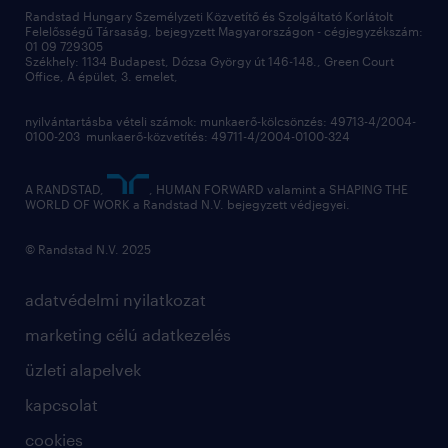
Randstad Hungary Személyzeti Közvetítő és Szolgáltató Korlátolt
Felelősségű Társaság, bejegyzett Magyarországon - cégjegyzékszám:
01 09 729305
Székhely: 1134 Budapest, Dózsa György út 146-148., Green Court
Office, A épület, 3. emelet,
nyilvántartásba vételi számok: munkaerő-kölcsönzés: 49713-4/2004-
0100-203 munkaerő-közvetítés: 49711-4/2004-0100-324
A RANDSTAD,
, HUMAN FORWARD valamint a SHAPING THE
WORLD OF WORK a Randstad N.V. bejegyzett védjegyei.
© Randstad N.V. 2025
adatvédelmi nyilatkozat
marketing célú adatkezelés
üzleti alapelvek
kapcsolat
cookies