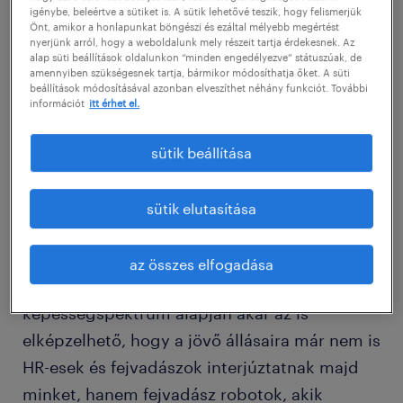
igénybe, beleértve a sütiket is. A sütik lehetővé teszik, hogy felismerjük
kulturális ismeretek). A komolyabb munkák
Önt, amikor a honlapunkat böngészi és ezáltal mélyebb megértést
azonban ezen túlmenően olyan képességeket
nyerjünk arról, hogy a weboldalunk mely részeit tartja érdekesnek. Az
alap süti beállítások oldalunkon “minden engedélyezve” státuszúak, de
is igényelnek majd, amelyek a komplex
amennyiben szükségesnek tartja, bármikor módosíthatja őket. A süti
beállítások módosításával azonban elveszíthet néhány funkciót. További
kihívások megoldásához szükségesek (kreatív
információt
itt érhet el.
gondolkodás, problémamegoldás).
sütik beállítása
Legalább ennyire lényeges adottság lesz a
jövő munkahelyein az együttműködési
sütik elutasítása
hajlam, a kognitív rugalmasság, a
kíváncsiság, az alkalmazkodás és a
az összes elfogadása
kezdeményezőkészség. Egy ilyen széles
képességspektrum alapján akár az is
elképzelhető, hogy a jövő állásaira már nem is
HR-esek és fejvadászok interjúztatnak majd
minket, hanem fejvadász robotok, akik