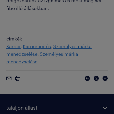
dolgozhatunk az izgalmas és most még sci-
fibe illő állásokban.
címkék
Karrier
Karrierépítés
Személyes márka
menedzselése
Személyes márka
menedzselése
találjon állást