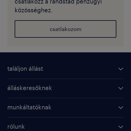
csatlakozz a randstad pénzügyi
közösséghez.
csatlakozom
találjon állást
álláskeresőknek
munkáltatóknak
rólunk