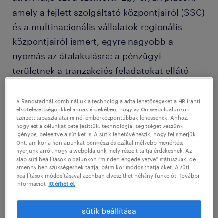
amely a fejlett szolgáltató központjairól (SSC)
és a multinacionális vállalatok regionális
központjairól ismert, egyre nagyobb a
nyomás az átalakulásra: a pénzügyi
területnek a tranzakciós feladatokat ellátó
funkcióból stratégiai üzleti partnerré kell
válnia. A sikeres karrier építéséhez a pénzügyi
A Randstadnál kombináljuk a technológia adta lehetőségeket a HR iránti
elkötelezettségünkkel annak érdekében, hogy az Ön weboldalunkon
szakembereknek ismerniük és érteniük kell az
szerzett tapasztalatai minél emberközpontúbbak lehessenek. Ahhoz,
hogy ezt a célunkat beteljesítsük, technológiai segítséget veszünk
iparágukat meghatározó trendeket, és
igénybe, beleértve a sütiket is. A sütik lehetővé teszik, hogy felismerjük
alkalmazkodniuk kell azokhoz. Cikkünk
Önt, amikor a honlapunkat böngészi és ezáltal mélyebb megértést
nyerjünk arról, hogy a weboldalunk mely részeit tartja érdekesnek. Az
bemutatja azokat a kulcsfontosságú
alap süti beállítások oldalunkon “minden engedélyezve” státuszúak, de
amennyiben szükségesnek tartja, bármikor módosíthatja őket. A süti
tényezőket, amelyek a pénzügyi és számviteli
beállítások módosításával azonban elveszíthet néhány funkciót. További
információt
itt érhet el.
terület jövőjét formálják a régióban, és segít
abban, hogy egy lépéssel a többiek előtt
sütik beállítása
járhass.