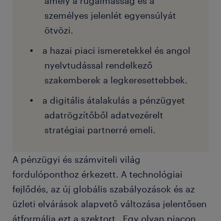
amely a rugalmasság és a
személyes jelenlét egyensúlyát
ötvözi.
a hazai piaci ismeretekkel és angol
nyelvtudással rendelkező
szakemberek a legkeresettebbek.
a digitális átalakulás a pénzügyet
adatrögzítőből adatvezérelt
stratégiai partnerré emeli.
A pénzügyi és számviteli világ
fordulóponthoz érkezett. A technológiai
fejlődés, az új globális szabályozások és az
üzleti elvárások alapvető változása jelentősen
átformálja ezt a szektort. Egy olyan piacon,