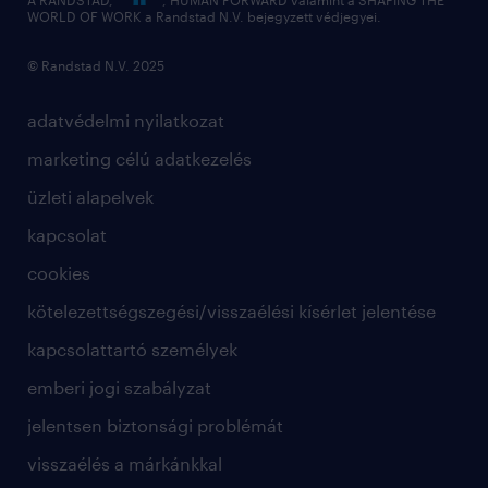
A RANDSTAD,
, HUMAN FORWARD valamint a SHAPING THE
WORLD OF WORK a Randstad N.V. bejegyzett védjegyei.
© Randstad N.V. 2025
adatvédelmi nyilatkozat
marketing célú adatkezelés
üzleti alapelvek
kapcsolat
cookies
kötelezettségszegési/visszaélési kísérlet jelentése
kapcsolattartó személyek
emberi jogi szabályzat
jelentsen biztonsági problémát
visszaélés a márkánkkal