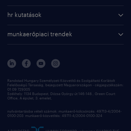
hr kutatások
munkaerőpiaci trendek
Randstad Hungary Személyzeti Közvetítő és Szolgáltató Korlátolt
Felelősségű Társaság, bejegyzett Magyarországon - cégjegyzékszám:
01 09 729305
Székhely: 1134 Budapest, Dózsa György út 146-148., Green Court
Office, A épület, 3. emelet,
nyilvántartásba vételi számok: munkaerő-kölcsönzés: 49713-4/2004-
0100-203 munkaerő-közvetítés: 49711-4/2004-0100-324