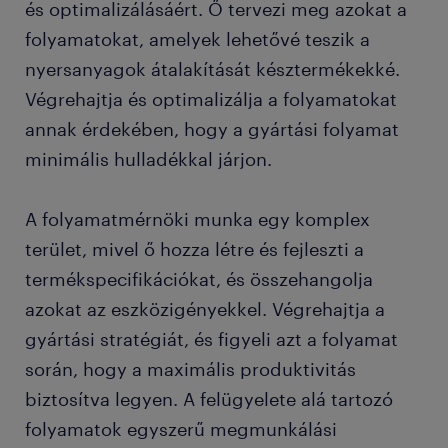
és optimalizálásáért. Ő tervezi meg azokat a
folyamatokat, amelyek lehetővé teszik a
gyakran ismételt kérdések.
nyersanyagok átalakítását késztermékekké.
Végrehajtja és optimalizálja a folyamatokat
annak érdekében, hogy a gyártási folyamat
minimális hulladékkal járjon.
A folyamatmérnöki munka egy komplex
terület, mivel ő hozza létre és fejleszti a
termékspecifikációkat, és összehangolja
azokat az eszközigényekkel. Végrehajtja a
gyártási stratégiát, és figyeli azt a folyamat
során, hogy a maximális produktivitás
biztosítva legyen. A felügyelete alá tartozó
folyamatok egyszerű megmunkálási