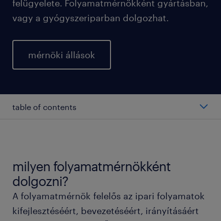
felügyelete. Folyamatmérnökként gyártásban,
vagy a gyógyszeriparban dolgozhat.
mérnöki állások
table of contents
folyamatmérnök átlagos fizetése.
folyamatmérnök munkakör típusai.
milyen folyamatmérnökként
dolgozni?
folyamatmérnökként dolgozni.
A folyamatmérnök felelős az ipari folyamatok
kifejlesztéséért, bevezetéséért, irányításáért
szükséges tanulmányok és készségek.