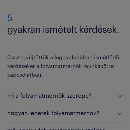
folyamatok értékelése és az optimalizálás
gépek funkcióinak ismerete megkönnyíti a
biztosítása során. Az analitikai készségek segítenek
feladatait.
5
azonosítani a hibákat és a felmerülő kockázatokat.
gyakran ismételt kérdések.
Összegyűjtöttük a leggyakrabban ismétlődő
kérdéseket a folyamatmérnök munkakörrel
kapcsolatban:
mi a folyamatmérnök szerepe?
A folyamatmérnök feladata a gyártás vagy a
hogyan lehetek folyamatmérnök?
késztermékek előállításában részt vevő folyamatok
irányítása. Felügyeli az eszközöket és a termelési
A folyamatmérnökké váláshoz vegyészeti, ipari vagy