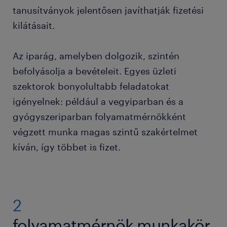
tanusítványok jelentősen javíthatják fizetési
kilátásait.
Az iparág, amelyben dolgozik, szintén
befolyásolja a bevételeit. Egyes üzleti
szektorok bonyolultabb feladatokat
igényelnek: például a vegyiparban és a
gyógyszeriparban folyamatmérnökként
végzett munka magas szintű szakértelmet
kíván, így többet is fizet.
2
folyamatmérnök munkakör