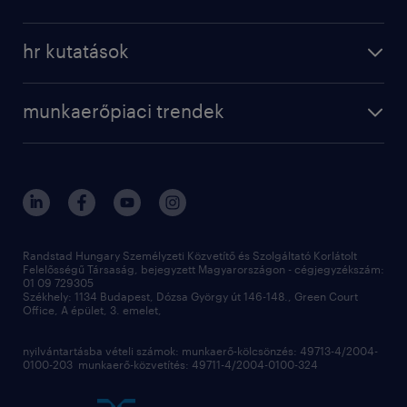
hr kutatások
munkaerőpiaci trendek
Randstad Hungary Személyzeti Közvetítő és Szolgáltató Korlátolt
Felelősségű Társaság, bejegyzett Magyarországon - cégjegyzékszám:
01 09 729305
Székhely: 1134 Budapest, Dózsa György út 146-148., Green Court
Office, A épület, 3. emelet,
nyilvántartásba vételi számok: munkaerő-kölcsönzés: 49713-4/2004-
0100-203 munkaerő-közvetítés: 49711-4/2004-0100-324