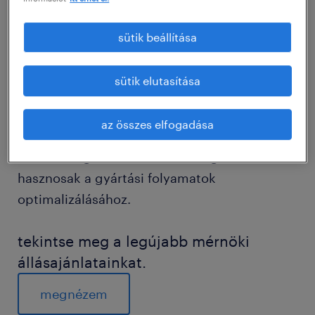
Elhelyezkedhet vegyipari, gyógyszerészeti és
sütik beállítása
biokémiai iparágakban is, vagy élelmiszer- és
fogyasztási cikkek gyártóüzemeiben. A
sütik elutasítása
folyamatmérnöki munkakör kiterjedt
matematikai készségek alkalmazását igényli a
az összes elfogadása
végeredmény kiszámításához. Az analitikus
és kritikus gondolkodási készségek is
hasznosak a gyártási folyamatok
optimalizálásához.
tekintse meg a legújabb mérnöki
állásajánlatainkat.
megnézem