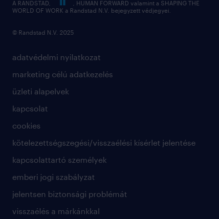
A RANDSTAD,
, HUMAN FORWARD valamint a SHAPING THE
WORLD OF WORK a Randstad N.V. bejegyzett védjegyei.
© Randstad N.V. 2025
adatvédelmi nyilatkozat
marketing célú adatkezelés
üzleti alapelvek
kapcsolat
cookies
kötelezettségszegési/visszaélési kísérlet jelentése
kapcsolattartó személyek
emberi jogi szabályzat
jelentsen biztonsági problémát
visszaélés a márkánkkal