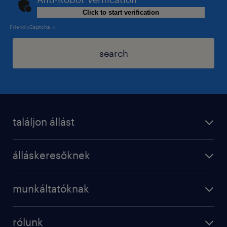
Click to start verification
Friendly
Captcha ⇗
search
találjon állást
álláskeresőknek
munkáltatóknak
rólunk