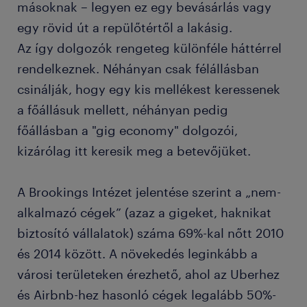
másoknak – legyen ez egy bevásárlás vagy
egy rövid út a repülőtértől a lakásig.
Az így dolgozók rengeteg különféle háttérrel
rendelkeznek. Néhányan csak félállásban
csinálják, hogy egy kis mellékest keressenek
a főállásuk mellett, néhányan pedig
főállásban a "gig economy" dolgozói,
kizárólag itt keresik meg a betevőjüket.
A Brookings Intézet jelentése szerint a „nem-
alkalmazó cégek” (azaz a gigeket, haknikat
biztosító vállalatok) száma 69%-kal nőtt 2010
és 2014 között. A növekedés leginkább a
városi területeken érezhető, ahol az Uberhez
és Airbnb-hez hasonló cégek legalább 50%-