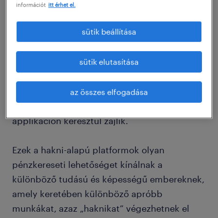
információt
itt érhet el.
A New Yorker magazin a gig economyt „igény
sütik beállítása
szerinti, kortárs vagy platform gazdaságnak”
is hívja. Olyan cégek testesítik meg, mint az
Uber, a TaskRabbit, az Airbnb, a Handy, a
sütik elutasítása
Thumbtack vagy a Fiverr, ahol is a gig
economy olyan digitális piactereken
az összes elfogadása
működik, ahol a fizetés és az értékelés
applikáción keresztül zajlik.
Ezek a hakni-alapú platformok olyan
pénzkereseti lehetőséget kínálnak a
különböző tudású és képességű embereknek,
amely keretében különböző apróbb
munkákat, azaz „haknikat” végezhetnek el