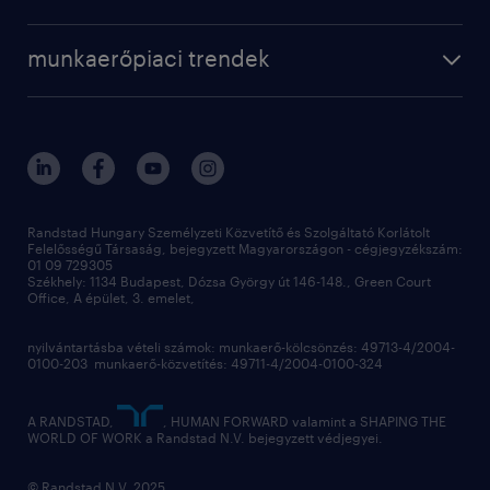
munkaerőpiaci trendek
Randstad Hungary Személyzeti Közvetítő és Szolgáltató Korlátolt
Felelősségű Társaság, bejegyzett Magyarországon - cégjegyzékszám:
01 09 729305
Székhely: 1134 Budapest, Dózsa György út 146-148., Green Court
Office, A épület, 3. emelet,
nyilvántartásba vételi számok: munkaerő-kölcsönzés: 49713-4/2004-
0100-203 munkaerő-közvetítés: 49711-4/2004-0100-324
A RANDSTAD,
, HUMAN FORWARD valamint a SHAPING THE
WORLD OF WORK a Randstad N.V. bejegyzett védjegyei.
© Randstad N.V. 2025