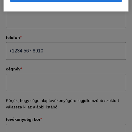
az Ön pozíciója
*
telefon
*
cégnév
*
Kérjük, hogy cége alaptevékenyégére legjellemzőbb szektort
válassza ki az alábbi listából.
tevékenységi kör
*