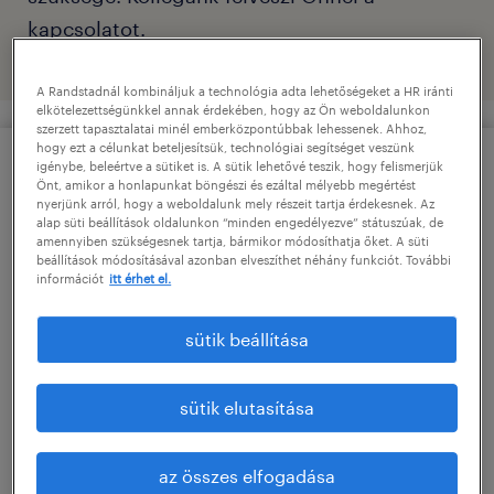
kapcsolatot.
A Randstadnál kombináljuk a technológia adta lehetőségeket a HR iránti
elkötelezettségünkkel annak érdekében, hogy az Ön weboldalunkon
szerzett tapasztalatai minél emberközpontúbbak lehessenek. Ahhoz,
hogy ezt a célunkat beteljesítsük, technológiai segítséget veszünk
vezetéknév
*
igénybe, beleértve a sütiket is. A sütik lehetővé teszik, hogy felismerjük
Önt, amikor a honlapunkat böngészi és ezáltal mélyebb megértést
nyerjünk arról, hogy a weboldalunk mely részeit tartja érdekesnek. Az
alap süti beállítások oldalunkon “minden engedélyezve” státuszúak, de
amennyiben szükségesnek tartja, bármikor módosíthatja őket. A süti
beállítások módosításával azonban elveszíthet néhány funkciót. További
keresztnév
*
információt
itt érhet el.
sütik beállítása
céges e-mail
*
sütik elutasítása
az összes elfogadása