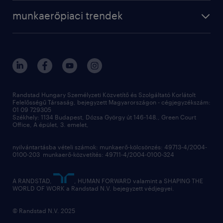
munkaerőpiaci trendek
Randstad Hungary Személyzeti Közvetítő és Szolgáltató Korlátolt
Felelősségű Társaság, bejegyzett Magyarországon - cégjegyzékszám:
01 09 729305
Székhely: 1134 Budapest, Dózsa György út 146-148., Green Court
Office, A épület, 3. emelet,
nyilvántartásba vételi számok: munkaerő-kölcsönzés: 49713-4/2004-
0100-203 munkaerő-közvetítés: 49711-4/2004-0100-324
A RANDSTAD,
, HUMAN FORWARD valamint a SHAPING THE
WORLD OF WORK a Randstad N.V. bejegyzett védjegyei.
© Randstad N.V. 2025