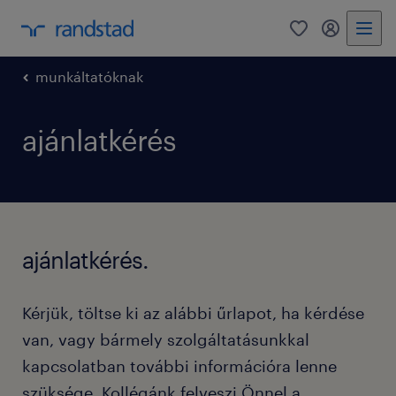
0
bejelentke
munkáltatóknak
ajánlatkérés
ajánlatkérés.
Kérjük, töltse ki az alábbi űrlapot, ha kérdése
van, vagy bármely szolgáltatásunkkal
kapcsolatban további információra lenne
szüksége. Kollégánk felveszi Önnel a