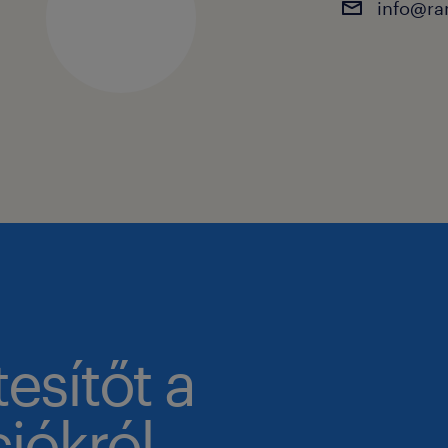
info@ra
tesítőt a
iókról