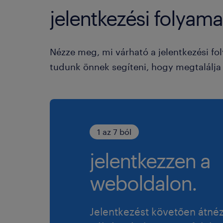
jelentkezési folyama
Nézze meg, mi várható a jelentkezési fo
tudunk önnek segíteni, hogy megtalálja a
1 az 7 ból
jelentkezzen a
weboldalon.
Jelentkezést követően átné