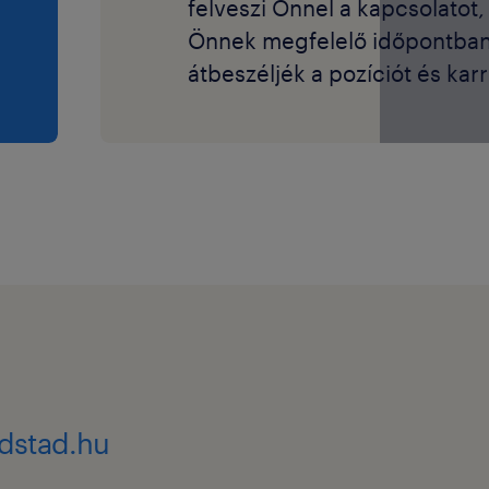
felveszi Önnel a kapcsolatot
Önnek megfelelő időpontba
átbeszéljék a pozíciót és karri
dstad.hu