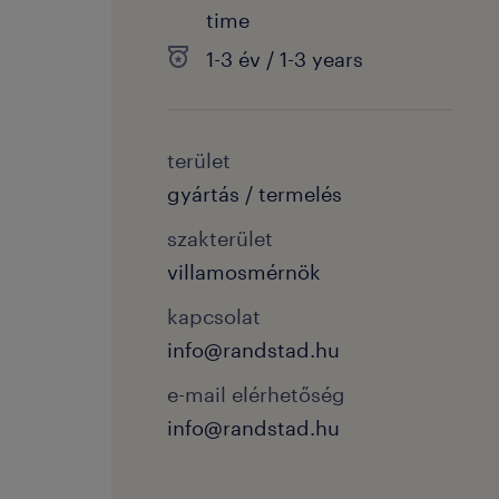
time
1-3 év / 1-3 years
terület
gyártás / termelés
szakterület
villamosmérnök
kapcsolat
info@randstad.hu
e-mail elérhetőség
info@randstad.hu