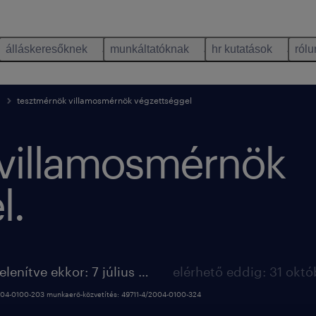
álláskeresőknek
munkáltatóknak
hr kutatások
rólu
tesztmérnök villamosmérnök végzettséggel
villamosmérnök
l.
megjelenítve ekkor: 7 július 2026
2004-0100-203 munkaerő-közvetítés: 49711-4/2004-0100-324