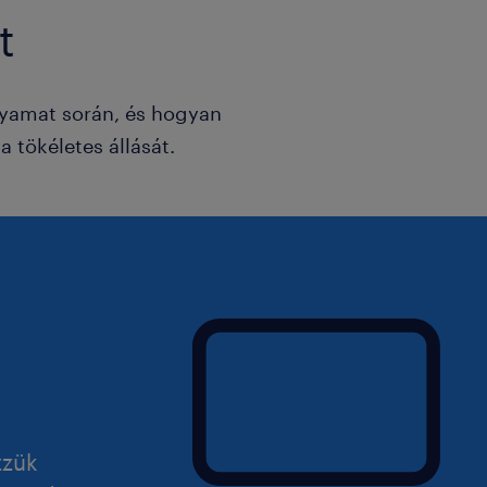
t
lyamat során, és hogyan
 tökéletes állását.
zzük