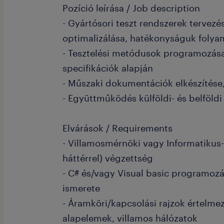
Pozíció leírása / Job description
- Gyártósori teszt rendszerek tervezé
optimalizálása, hatékonyságuk folyam
- Tesztelési metódusok programozása
specifikációk alapján
- Műszaki dokumentációk elkészítése,
- Együttműködés külföldi- és belföldi 
Elvárások / Requirements
- Villamosmérnöki vagy Informatikus-
háttérrel) végzettség
- C# és/vagy Visual basic programozá
ismerete
- Áramköri/kapcsolási rajzok értelmez
alapelemek, villamos hálózatok