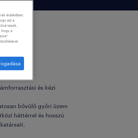
nnak érdekében,
ogy ezt a
tővé teszik,
, hogy a
ezve”
dosításával
lfogadása
ktronikai
ámforrasztási és kézi
matosan bővülő győri üzem
közi háttérrel és hosszú
katársait.