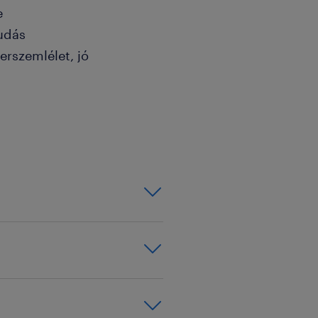
e
udás
rszemlélet, jó