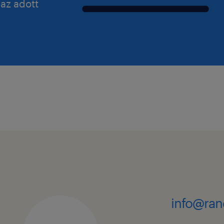
 az adott
info@ran