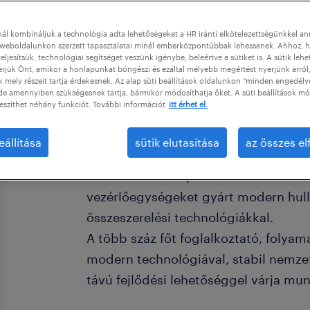
ál kombináljuk a technológia adta lehetőségeket a HR iránti elkötelezettségünkkel a
weboldalunkon szerzett tapasztalatai minél emberközpontúbbak lehessenek. Ahhoz, h
eljesítsük, technológiai segítséget veszünk igénybe, beleértve a sütiket is. A sütik lehe
erjük Önt, amikor a honlapunkat böngészi és ezáltal mélyebb megértést nyerjünk arról
mely részeit tartja érdekesnek. Az alap süti beállítások oldalunkon “minden engedély
de amennyiben szükségesnek tartja, bármikor módosíthatja őket. A süti beállítások mó
eszíthet néhány funkciót. További információt
itt érhet el.
eállítása
sütik elutasítása
az összes e
Cégleírás / Organisation/Department
Partnerünk autóipari és háztartási ele
vezérlőegységeket gyárt modern hull
összeszerelési technológiákkal.
A több száz főt foglalkoztató, folya
modern technológiával, stabil nemzet
távú fejlődési lehetőséggel várja mun