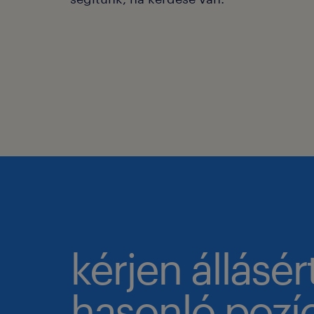
kérjen állásér
hasonló pozíc