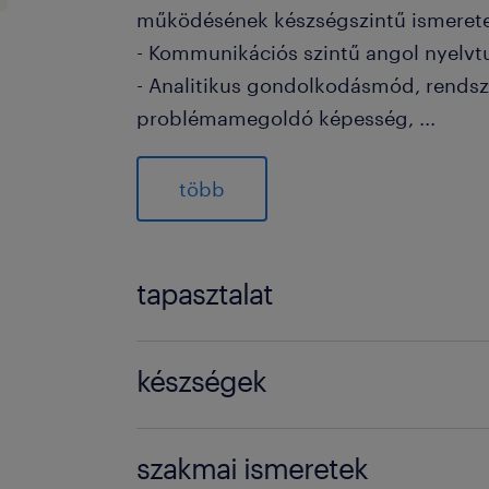
működésének készségszintű ismeret
- Kommunikációs szintű angol nyelvt
- Analitikus gondolkodásmód, rendsze
problémamegoldó képesség,
...
fejlesztői hozzáállás
több
Amit kínálunk / Offer
Cafeteria, céges munkaeszközök
tapasztalat
SZÉP kártya
Teljesítmény bónusz
1-3 év / 1-3 years
készségek
Versenyképes alapbér
BSc
Kapcsolattartó / Information
szakmai ismeretek