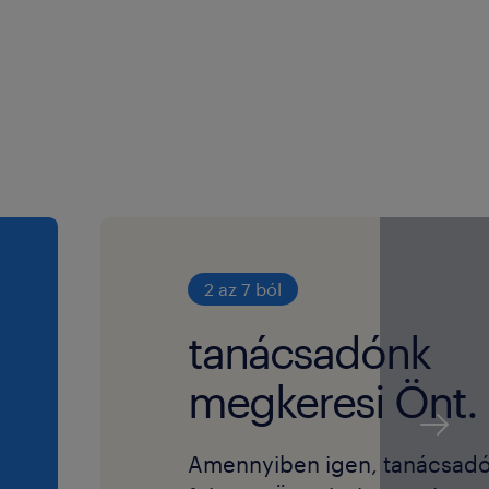
2 az 7 ból
tanácsadónk
megkeresi Önt.
Amennyiben igen, tanácsad