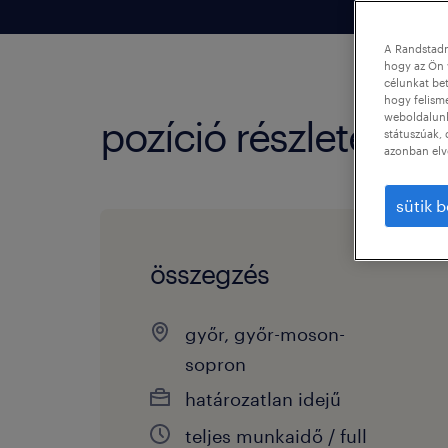
A Randstadn
hogy az Ön 
célunkat bet
hogy felism
weboldalunk 
pozíció részletei
státuszúak, 
azonban elv
sütik b
összegzés
győr, győr-moson-
sopron
határozatlan idejű
teljes munkaidő / full