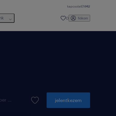
kapcsolat
EN
HU
0
nk
fiókom
elérhető eddig: 31 október 2026
jelentkezem