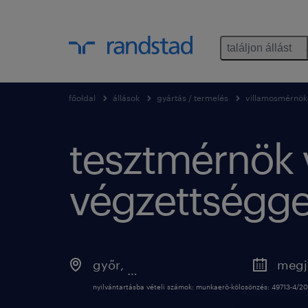
találjon állást
főoldal
állások
gyártás / termelés
villamosmérnök
tesztmérnök 
végzettségge
győr
,
győr-moson-sopron
nyilvántartásba vételi számok: munkaerő-kölcsönzés: 49713-4/