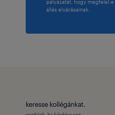
pályázatát, hogy megfelel-e
állás elvárásainak.
keresse kollégánkat.
segítünk, ha kérdése van.