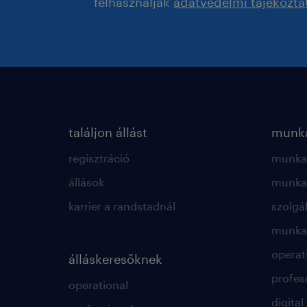
felhasználják
adatvédelmi tájékozta
találjon állást
munká
regisztráció
munkae
állások
munkae
karrier a randstadnál
szolgá
munkae
operat
álláskeresőknek
profes
operational
digital