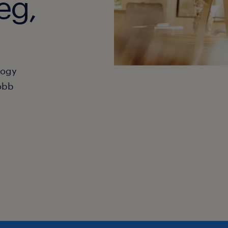
eg,
hogy
obb