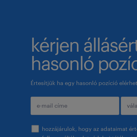
kérjen állásér
hasonló pozíc
Értesítjük ha egy hasonló pozíció elérhe
jóváhagyás
hozzájárulok, hogy az adataimat ért