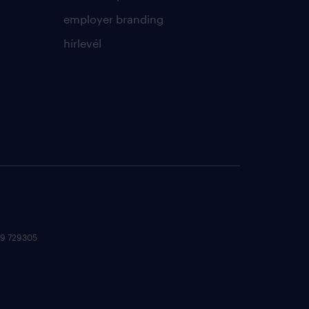
employer branding
hírlevél
 09 729305