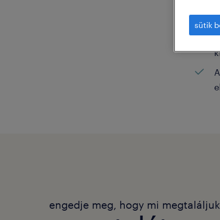
N
sütik b
K
k
A
e
engedje meg, hogy mi megtalálju