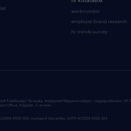
hr kutatások
lat
workmonitor
employer brand research
hr trends survey
átolt Felelősségű Társaság, bejegyzett Magyarországon - cégjegyzékszám: 01
rt Office, A épület, 3. emelet,
3-4/2004-0100-203 munkaerő-közvetítés: 49711-4/2004-0100-324