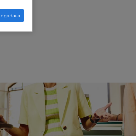
lfogadása
g