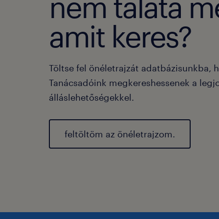
nem taláta m
amit keres?
Töltse fel önéletrajzát adatbázisunkba, 
Tanácsadóink megkereshessenek a legj
álláslehetőségekkel.
feltöltöm az önéletrajzom.