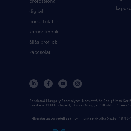
professional
kapcso
digital
bérkalkulátor
karrier tippek
állás profilok
kapcsolat
Randstad Hungary Személyzeti Közvetítő és Szolgáltató Korl
Székhely: 1134 Budapest, Dózsa György út 146-148., Green Cou
nyilvántartásba vételi számok: munkaerő-kölcsönzés: 4971