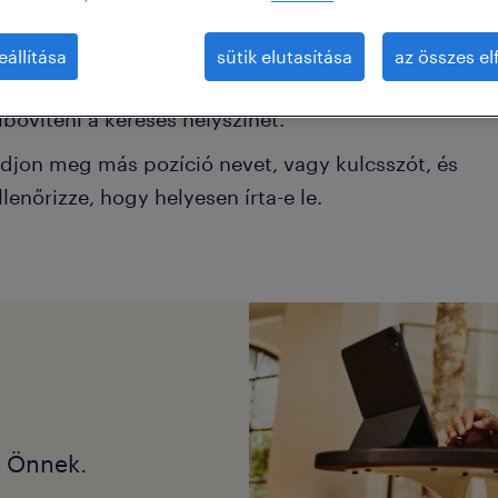
éhány szűrőt el kell távolítani.
eállítása
sütik elutasítása
az összes e
onkrét helyszínen keresett pozíciókat? Próbálja me
ibővíteni a keresés helyszínét.
djon meg más pozíció nevet, vagy kulcsszót, és
llenőrizze, hogy helyesen írta-e le.
k Önnek.