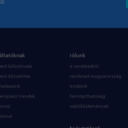
tó
ltatóknak
rólunk
rő kölcsönzés
a randstadról
rő közvetítés
randstad magyarország
ltatásaink
irodáink
rőpiaci trendek
fenntarthatóság
ional
sajtóközlemények
sional