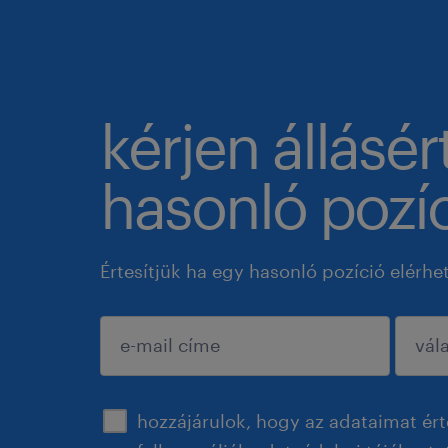
kérjen állásér
hasonló pozíc
Értesítjük ha egy hasonló pozíció elérhe
jóváhagyás
hozzájárulok, hogy az adataimat ért