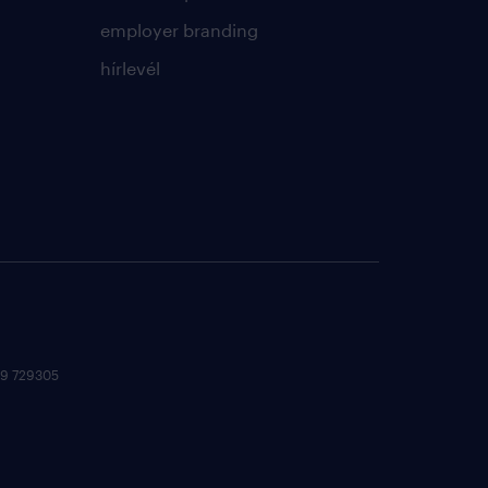
employer branding
hírlevél
 09 729305