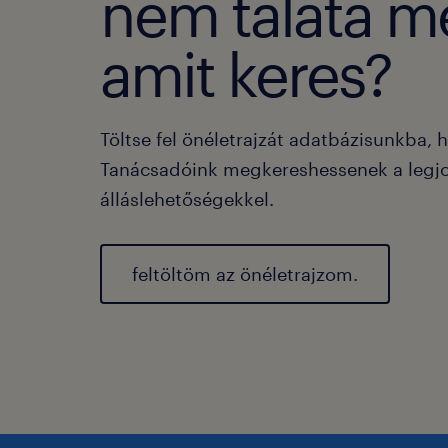
nem taláta m
amit keres?
Töltse fel önéletrajzát adatbázisunkba, 
Tanácsadóink megkereshessenek a legj
álláslehetőségekkel.
feltöltöm az önéletrajzom.