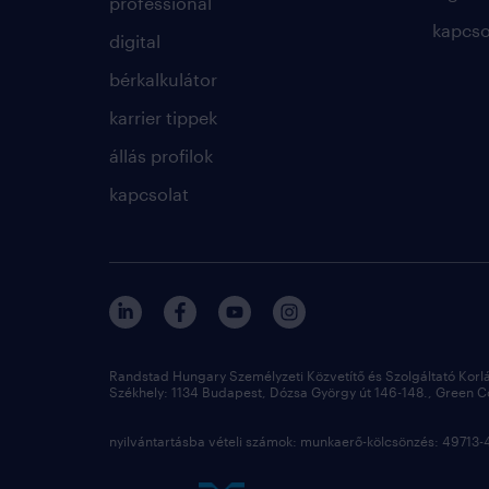
professional
kapcso
digital
bérkalkulátor
karrier tippek
állás profilok
kapcsolat
Randstad Hungary Személyzeti Közvetítő és Szolgáltató Korl
Székhely: 1134 Budapest, Dózsa György út 146-148., Green Cou
nyilvántartásba vételi számok: munkaerő-kölcsönzés: 4971