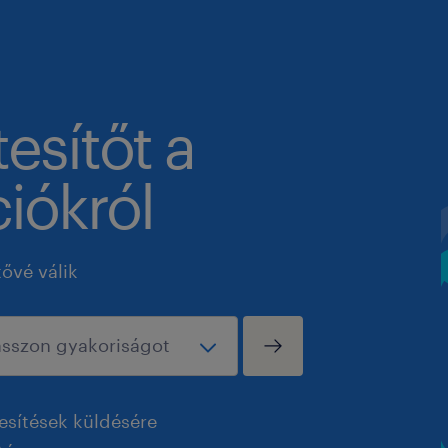
tesítőt a
iókról
tővé válik
esítések küldésére