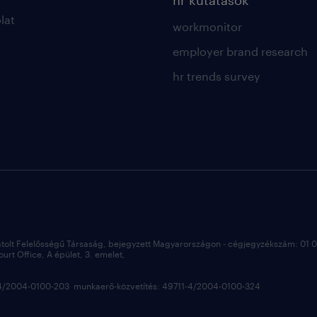
hr kutatások
lat
workmonitor
employer brand research
hr trends survey
átolt Felelősségű Társaság, bejegyzett Magyarországon - cégjegyzékszám: 01
rt Office, A épület, 3. emelet,
3-4/2004-0100-203 munkaerő-közvetítés: 49711-4/2004-0100-324