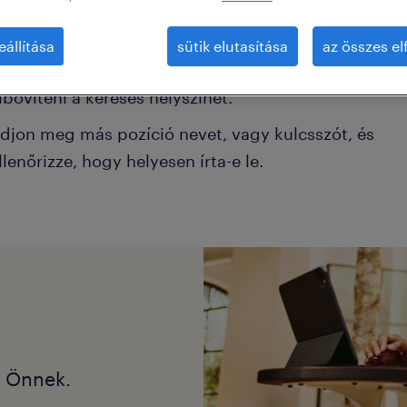
éhány szűrőt el kell távolítani.
eállítása
sütik elutasítása
az összes e
onkrét helyszínen keresett pozíciókat? Próbálja me
ibővíteni a keresés helyszínét.
djon meg más pozíció nevet, vagy kulcsszót, és
llenőrizze, hogy helyesen írta-e le.
k Önnek.