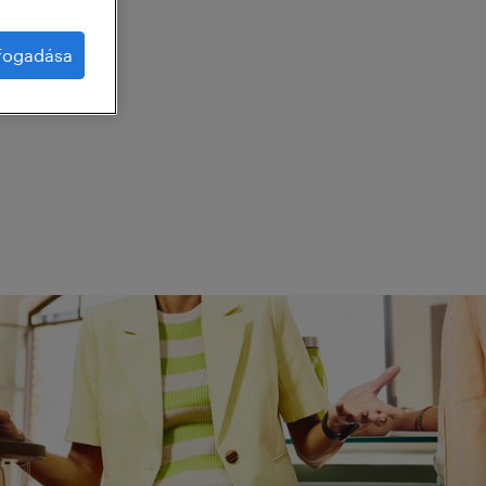
lfogadása
g