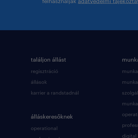
felhasználják
adatvédelmi tájékozta
találjon állást
munká
regisztráció
munkae
állások
munkae
karrier a randstadnál
szolgá
munkae
operat
álláskeresőknek
profes
operational
digital