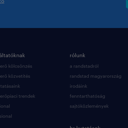
tó
ltatóknak
rólunk
rő kölcsönzés
a randstadról
rő közvetítés
randstad magyarország
ltatásaink
irodáink
rőpiaci trendek
fenntarthatóság
ional
sajtóközlemények
sional