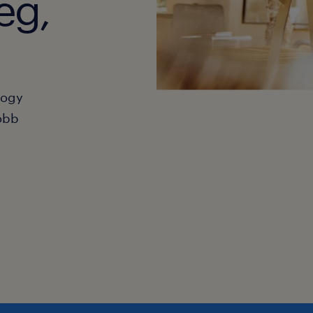
eg,
hogy
obb