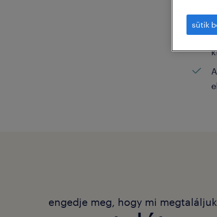
N
sütik b
K
k
A
e
engedje meg, hogy mi megtalálju