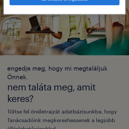
engedje meg, hogy mi megtaláljuk
Önnek.
nem taláta meg, amit
keres?
Töltse fel önéletrajzát adatbázisunkba, hogy
Tanácsadóink megkereshessenek a legjobb
álláslehetőségekkel.