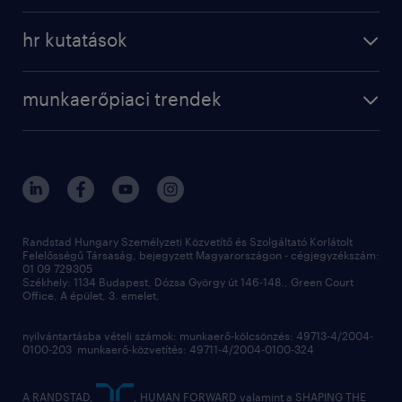
a randstadról
szolgáltatásaink
karrier tippek
hr kutatások
randstad magyarország
munkaerőpiaci trendek
állás profilok
workmonitor
irodáink
operational
kapcsolat
munkaerőpiaci trendek
employer brand research
fenntarthatóság
professional
blog
hr trends survey
sajtóközlemények
digital
hr kutatások
kapcsolat
kiválasztás
megtartás
Randstad Hungary Személyzeti Közvetítő és Szolgáltató Korlátolt
Felelősségű Társaság, bejegyzett Magyarországon - cégjegyzékszám:
munkahelyi teljesítmény
01 09 729305
Székhely: 1134 Budapest, Dózsa György út 146-148., Green Court
Office, A épület, 3. emelet,
toborzás
munkaerőpiac
nyilvántartásba vételi számok: munkaerő-kölcsönzés: 49713-4/2004-
0100-203 munkaerő-közvetítés: 49711-4/2004-0100-324
employer branding
hírlevél
A RANDSTAD,
, HUMAN FORWARD valamint a SHAPING THE