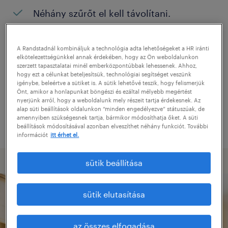
Néhány szűrőt el kell távolítani.
Konkrét helyszínen keresett pozíciókat?
Próbálja meg kibővíteni a keresés
A Randstadnál kombináljuk a technológia adta lehetőségeket a HR iránti
elkötelezettségünkkel annak érdekében, hogy az Ön weboldalunkon
helyszínét.
szerzett tapasztalatai minél emberközpontúbbak lehessenek. Ahhoz,
hogy ezt a célunkat beteljesítsük, technológiai segítséget veszünk
Adjon meg más pozíció nevet, vagy
igénybe, beleértve a sütiket is. A sütik lehetővé teszik, hogy felismerjük
Önt, amikor a honlapunkat böngészi és ezáltal mélyebb megértést
kulcsszót, és ellenőrizze, hogy helyesen
nyerjünk arról, hogy a weboldalunk mely részeit tartja érdekesnek. Az
alap süti beállítások oldalunkon “minden engedélyezve” státuszúak, de
írta-e le.
amennyiben szükségesnek tartja, bármikor módosíthatja őket. A süti
beállítások módosításával azonban elveszíthet néhány funkciót. További
információt
itt érhet el.
sütik beállítása
sütik elutasítása
az összes elfogadása