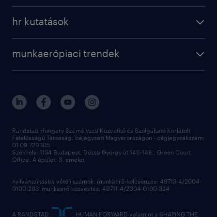
a randstadról
szolgáltatásaink
karrier tippek
hr kutatások
randstad magyarország
munkaerőpiaci trendek
állás profilok
workmonitor
irodáink
operational
kapcsolat
munkaerőpiaci trendek
employer brand research
fenntarthatóság
professional
blog
hr trends survey
sajtóközlemények
digital
hr kutatások
kapcsolat
kiválasztás
megtartás
Randstad Hungary Személyzeti Közvetítő és Szolgáltató Korlátolt
Felelősségű Társaság, bejegyzett Magyarországon - cégjegyzékszám:
munkahelyi teljesítmény
01 09 729305
Székhely: 1134 Budapest, Dózsa György út 146-148., Green Court
Office, A épület, 3. emelet,
toborzás
munkaerőpiac
nyilvántartásba vételi számok: munkaerő-kölcsönzés: 49713-4/2004-
0100-203 munkaerő-közvetítés: 49711-4/2004-0100-324
employer branding
hírlevél
A RANDSTAD,
, HUMAN FORWARD valamint a SHAPING THE