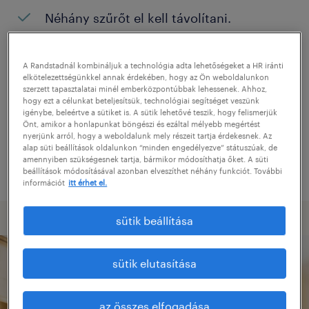
Néhány szűrőt el kell távolítani.
Konkrét helyszínen keresett pozíciókat?
Próbálja meg kibővíteni a keresés
A Randstadnál kombináljuk a technológia adta lehetőségeket a HR iránti
elkötelezettségünkkel annak érdekében, hogy az Ön weboldalunkon
helyszínét.
szerzett tapasztalatai minél emberközpontúbbak lehessenek. Ahhoz,
hogy ezt a célunkat beteljesítsük, technológiai segítséget veszünk
Adjon meg más pozíció nevet, vagy
igénybe, beleértve a sütiket is. A sütik lehetővé teszik, hogy felismerjük
Önt, amikor a honlapunkat böngészi és ezáltal mélyebb megértést
kulcsszót, és ellenőrizze, hogy helyesen
nyerjünk arról, hogy a weboldalunk mely részeit tartja érdekesnek. Az
alap süti beállítások oldalunkon “minden engedélyezve” státuszúak, de
írta-e le.
amennyiben szükségesnek tartja, bármikor módosíthatja őket. A süti
beállítások módosításával azonban elveszíthet néhány funkciót. További
információt
itt érhet el.
sütik beállítása
sütik elutasítása
az összes elfogadása