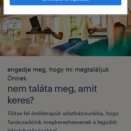
engedje meg, hogy mi megtaláljuk
Önnek.
nem taláta meg, amit
keres?
Töltse fel önéletrajzát adatbázisunkba, hogy
Tanácsadóink megkereshessenek a legjobb
álláslehetőségekkel.