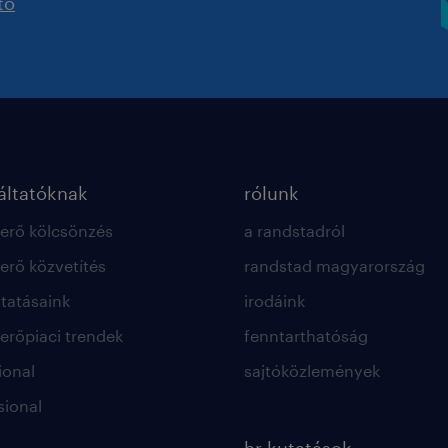
tó
ltatóknak
rólunk
rő kölcsönzés
a randstadról
rő közvetítés
randstad magyarország
ltatásaink
irodáink
rőpiaci trendek
fenntarthatóság
ional
sajtóközlemények
sional