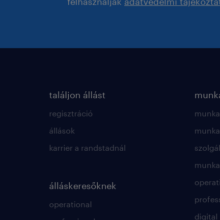
felhasználják
adatvédelmi tájékozta
találjon állást
munká
regisztráció
munkae
állások
munkae
karrier a randstadnál
szolgá
munkae
operat
álláskeresőknek
profes
operational
digital