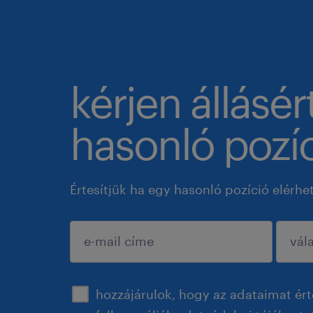
kérjen állásér
hasonló pozíc
Értesítjük ha egy hasonló pozíció elérhe
jóváhagyás
hozzájárulok, hogy az adataimat ért