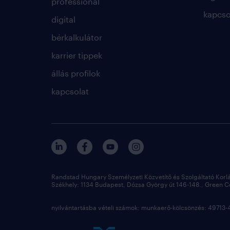
professional
kapcso
digital
bérkalkulátor
karrier tippek
állás profilok
kapcsolat
Randstad Hungary Személyzeti Közvetítő és Szolgáltató Korl
Székhely: 1134 Budapest, Dózsa György út 146-148., Green Cou
nyilvántartásba vételi számok: munkaerő-kölcsönzés: 4971