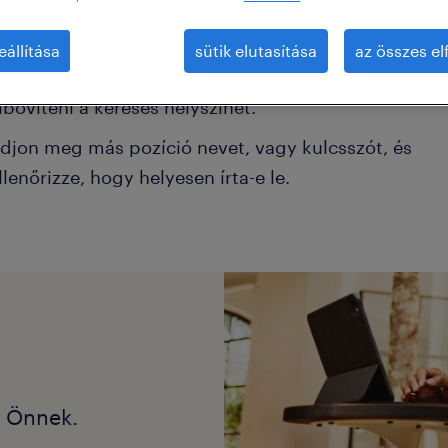
éhány szűrőt el kell távolítani.
eállítása
sütik elutasítása
az összes e
onkrét helyszínen keresett pozíciókat? Próbálja me
ibővíteni a keresés helyszínét.
djon meg más pozíció nevet, vagy kulcsszót, és
llenőrizze, hogy helyesen írta-e le.
k Önnek.