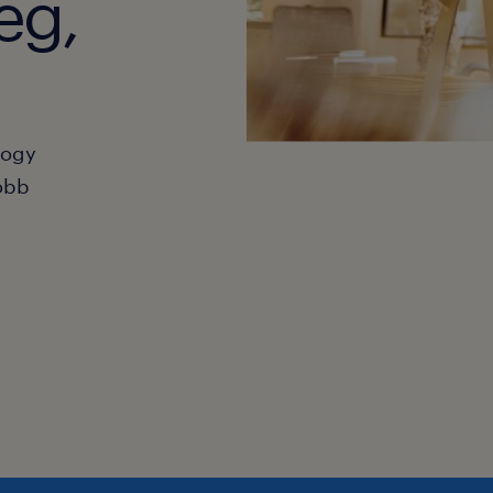
eg,
hogy
obb