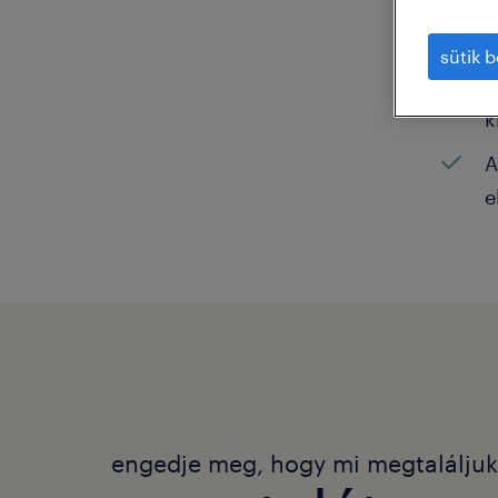
N
sütik b
K
k
A
e
engedje meg, hogy mi megtalálju