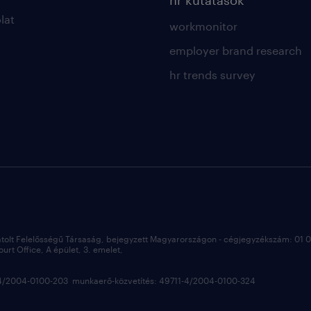
hr kutatások
lat
workmonitor
employer brand research
hr trends survey
átolt Felelősségű Társaság, bejegyzett Magyarországon - cégjegyzékszám: 01
rt Office, A épület, 3. emelet,
3-4/2004-0100-203 munkaerő-közvetítés: 49711-4/2004-0100-324