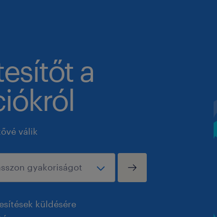
tesítőt a
iókról
tővé válik
esítések küldésére