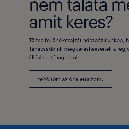
nem taláta m
amit keres?
Töltse fel önéletrajzát adatbázisunkba, 
Tanácsadóink megkereshessenek a legj
álláslehetőségekkel.
feltöltöm az önéletrajzom.