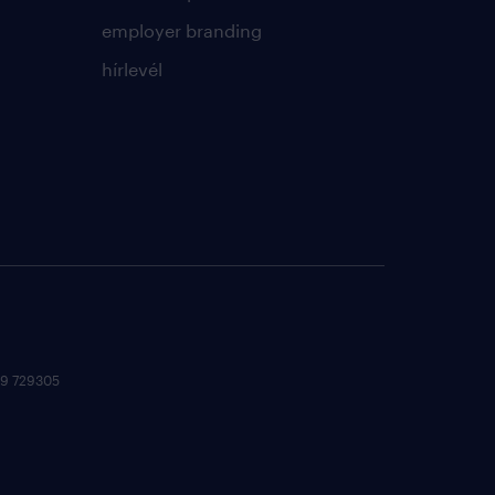
employer branding
hírlevél
 09 729305