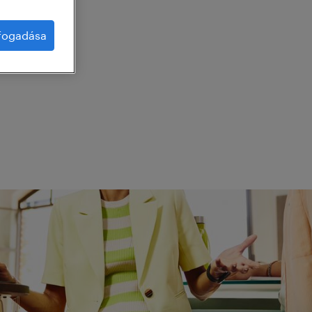
lfogadása
g