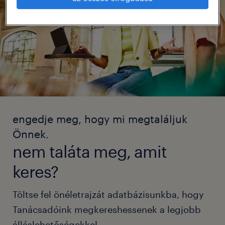
engedje meg, hogy mi megtaláljuk
Önnek.
nem taláta meg, amit
keres?
Töltse fel önéletrajzát adatbázisunkba, hogy
Tanácsadóink megkereshessenek a legjobb
álláslehetőségekkel.