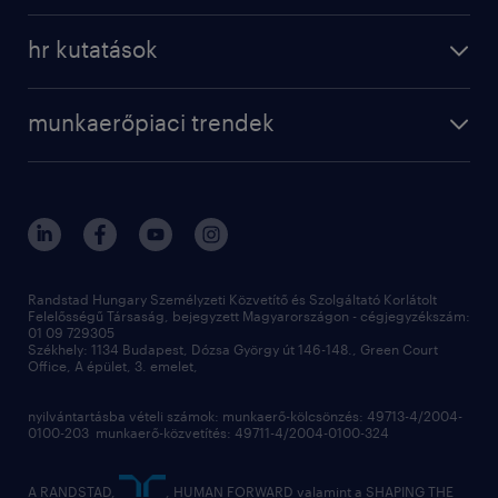
a randstadról
szolgáltatásaink
karrier tippek
hr kutatások
randstad magyarország
munkaerőpiaci trendek
állás profilok
workmonitor
irodáink
operational
kapcsolat
munkaerőpiaci trendek
employer brand research
fenntarthatóság
professional
blog
hr trends survey
sajtóközlemények
digital
hr kutatások
kapcsolat
kiválasztás
megtartás
Randstad Hungary Személyzeti Közvetítő és Szolgáltató Korlátolt
Felelősségű Társaság, bejegyzett Magyarországon - cégjegyzékszám:
munkahelyi teljesítmény
01 09 729305
Székhely: 1134 Budapest, Dózsa György út 146-148., Green Court
Office, A épület, 3. emelet,
toborzás
munkaerőpiac
nyilvántartásba vételi számok: munkaerő-kölcsönzés: 49713-4/2004-
0100-203 munkaerő-közvetítés: 49711-4/2004-0100-324
employer branding
hírlevél
A RANDSTAD,
, HUMAN FORWARD valamint a SHAPING THE