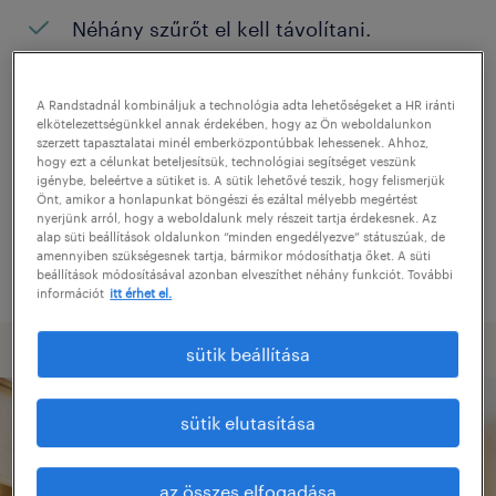
Néhány szűrőt el kell távolítani.
Konkrét helyszínen keresett pozíciókat?
Próbálja meg kibővíteni a keresés
A Randstadnál kombináljuk a technológia adta lehetőségeket a HR iránti
elkötelezettségünkkel annak érdekében, hogy az Ön weboldalunkon
helyszínét.
szerzett tapasztalatai minél emberközpontúbbak lehessenek. Ahhoz,
hogy ezt a célunkat beteljesítsük, technológiai segítséget veszünk
Adjon meg más pozíció nevet, vagy
igénybe, beleértve a sütiket is. A sütik lehetővé teszik, hogy felismerjük
Önt, amikor a honlapunkat böngészi és ezáltal mélyebb megértést
kulcsszót, és ellenőrizze, hogy helyesen
nyerjünk arról, hogy a weboldalunk mely részeit tartja érdekesnek. Az
alap süti beállítások oldalunkon “minden engedélyezve” státuszúak, de
írta-e le.
amennyiben szükségesnek tartja, bármikor módosíthatja őket. A süti
beállítások módosításával azonban elveszíthet néhány funkciót. További
információt
itt érhet el.
sütik beállítása
sütik elutasítása
az összes elfogadása