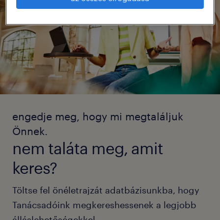
engedje meg, hogy mi megtaláljuk
Önnek.
nem taláta meg, amit
keres?
Töltse fel önéletrajzát adatbázisunkba, hogy
Tanácsadóink megkereshessenek a legjobb
álláslehetőségekkel.