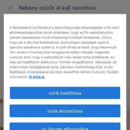
Néhány szűrőt el kell távolítani.
Konkrét helyszínen keresett pozíciókat?
Próbálja meg kibővíteni a keresés
A Randstadnál kombináljuk a technológia adta lehetőségeket a HR iránti
elkötelezettségünkkel annak érdekében, hogy az Ön weboldalunkon
helyszínét.
szerzett tapasztalatai minél emberközpontúbbak lehessenek. Ahhoz,
hogy ezt a célunkat beteljesítsük, technológiai segítséget veszünk
Adjon meg más pozíció nevet, vagy
igénybe, beleértve a sütiket is. A sütik lehetővé teszik, hogy felismerjük
Önt, amikor a honlapunkat böngészi és ezáltal mélyebb megértést
kulcsszót, és ellenőrizze, hogy helyesen
nyerjünk arról, hogy a weboldalunk mely részeit tartja érdekesnek. Az
alap süti beállítások oldalunkon “minden engedélyezve” státuszúak, de
írta-e le.
amennyiben szükségesnek tartja, bármikor módosíthatja őket. A süti
beállítások módosításával azonban elveszíthet néhány funkciót. További
információt
itt érhet el.
sütik beállítása
sütik elutasítása
az összes elfogadása