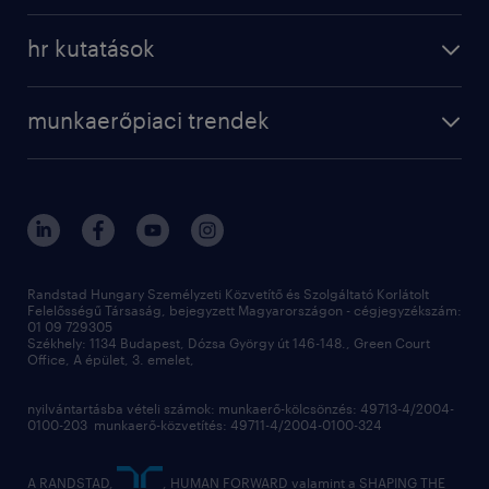
a randstadról
szolgáltatásaink
karrier tippek
hr kutatások
randstad magyarország
munkaerőpiaci trendek
állás profilok
workmonitor
irodáink
operational
kapcsolat
munkaerőpiaci trendek
employer brand research
fenntarthatóság
professional
blog
hr trends survey
sajtóközlemények
digital
hr kutatások
kapcsolat
kiválasztás
megtartás
Randstad Hungary Személyzeti Közvetítő és Szolgáltató Korlátolt
Felelősségű Társaság, bejegyzett Magyarországon - cégjegyzékszám:
munkahelyi teljesítmény
01 09 729305
Székhely: 1134 Budapest, Dózsa György út 146-148., Green Court
Office, A épület, 3. emelet,
toborzás
munkaerőpiac
nyilvántartásba vételi számok: munkaerő-kölcsönzés: 49713-4/2004-
0100-203 munkaerő-közvetítés: 49711-4/2004-0100-324
employer branding
hírlevél
A RANDSTAD,
, HUMAN FORWARD valamint a SHAPING THE