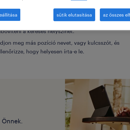
éhány szűrőt el kell távolítani.
eállítása
sütik elutasítása
az összes e
onkrét helyszínen keresett pozíciókat? Próbálja me
ibővíteni a keresés helyszínét.
djon meg más pozíció nevet, vagy kulcsszót, és
llenőrizze, hogy helyesen írta-e le.
k Önnek.