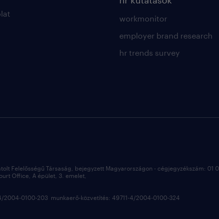
hr kutatások
lat
workmonitor
employer brand research
hr trends survey
átolt Felelősségű Társaság, bejegyzett Magyarországon - cégjegyzékszám: 01
rt Office, A épület, 3. emelet,
3-4/2004-0100-203 munkaerő-közvetítés: 49711-4/2004-0100-324