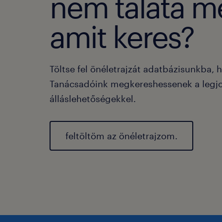
nem taláta m
amit keres?
Töltse fel önéletrajzát adatbázisunkba, 
Tanácsadóink megkereshessenek a legj
álláslehetőségekkel.
feltöltöm az önéletrajzom.