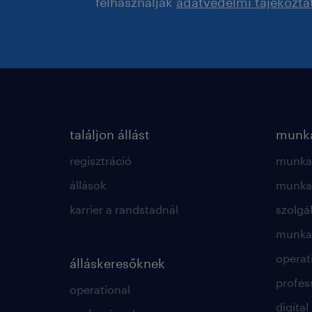
felhasználják
adatvédelmi tájékozta
találjon állást
munká
regisztráció
munkae
állások
munkae
karrier a randstadnál
szolgá
munkae
operat
álláskeresőknek
profes
operational
digital