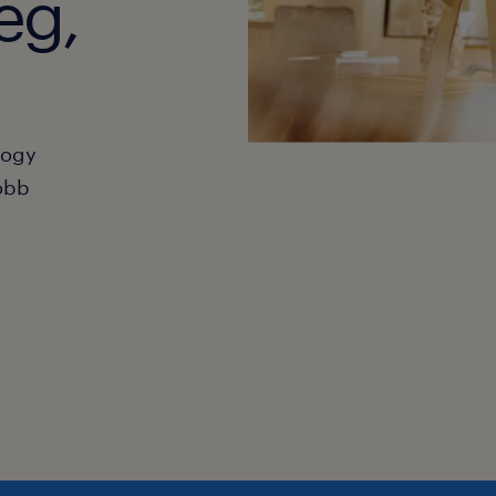
eg,
hogy
obb