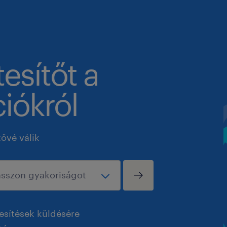
tesítőt a
iókról
tővé válik
esítések küldésére