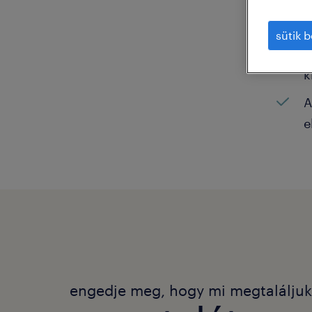
N
sütik b
K
k
A
e
engedje meg, hogy mi megtalálju