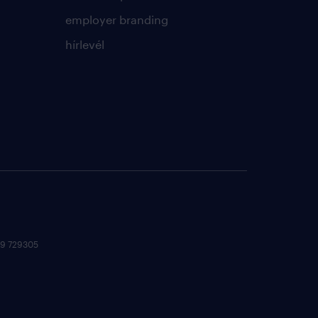
employer branding
hírlevél
 09 729305