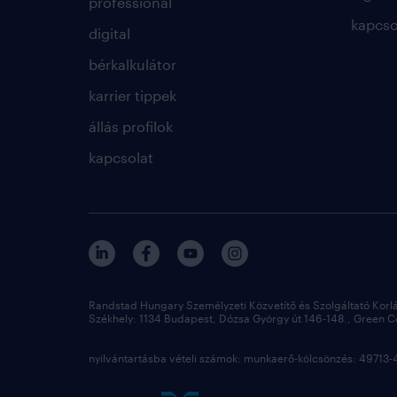
professional
kapcso
digital
bérkalkulátor
karrier tippek
állás profilok
kapcsolat
Randstad Hungary Személyzeti Közvetítő és Szolgáltató Korl
Székhely: 1134 Budapest, Dózsa György út 146-148., Green Cou
nyilvántartásba vételi számok: munkaerő-kölcsönzés: 4971