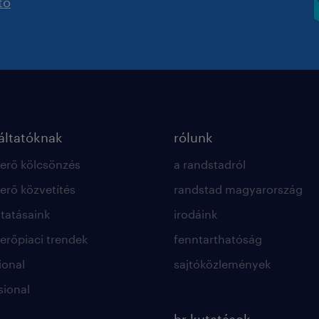
tó
ltatóknak
rólunk
rő kölcsönzés
a randstadról
rő közvetítés
randstad magyarország
ltatásaink
irodáink
rőpiaci trendek
fenntarthatóság
ional
sajtóközlemények
sional