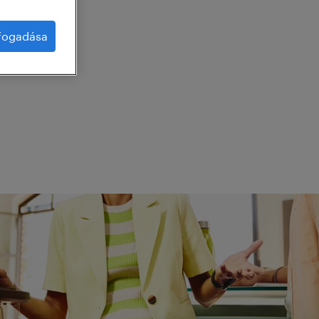
lfogadása
g