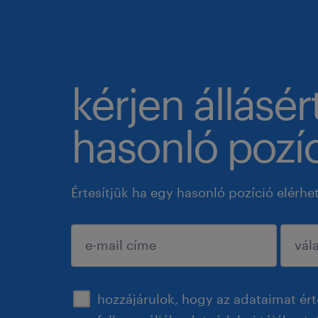
kérjen állásér
hasonló pozíc
Értesítjük ha egy hasonló pozíció elérhe
jóváhagyás
hozzájárulok, hogy az adataimat ért