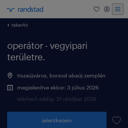
0
fiókom
takarító
operátor - vegyipari
területre.
tiszaújváros
,
borsod-abaúj-zemplén
megjelenítve ekkor: 3 július 2026
elérhető eddig: 31 október 2026
jelentkezem