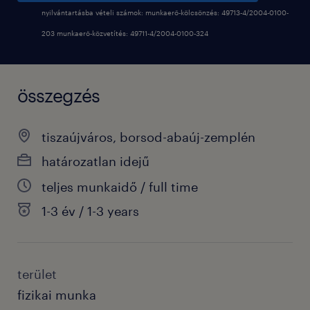
nyilvántartásba vételi számok: munkaerő-kölcsönzés: 49713-4/2004-0100-
203 munkaerő-közvetítés: 49711-4/2004-0100-324
összegzés
tiszaújváros, borsod-abaúj-zemplén
határozatlan idejű
teljes munkaidő / full time
1-3 év / 1-3 years
terület
fizikai munka