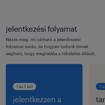
jelentkezési folyamat
Nézze meg, mi várható a jelentkezési
folyamat során, és hogyan tudunk önnek
segíteni, hogy megtalálja a tökéletes állását.
1 az 7 ból
2 a
jelentkezzen a
ta