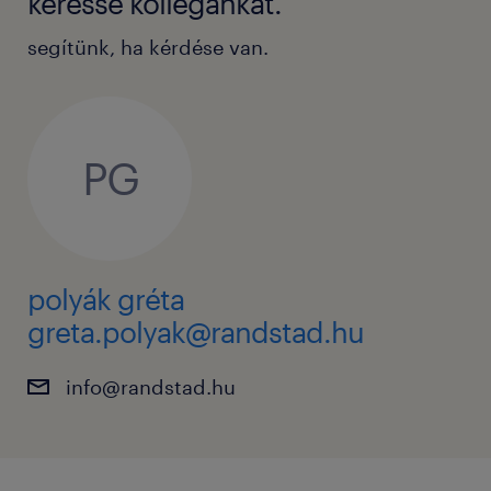
keresse kollégánkat.
segítünk, ha kérdése van.
PG
polyák gréta
greta.polyak@randstad.hu
info@randstad.hu