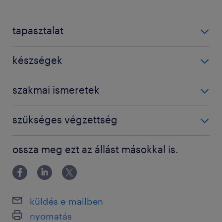
tapasztalat
1-3 év / 1-3 years
készségek
'Nem igényel speciális szaktudást'
szakmai ismeretek
'Nem igényel speciális végzettséget'
szükséges végzettség
Általános iskolai végzettség / Primary school
ossza meg ezt az állást másokkal is.
küldés e-mailben
nyomatás