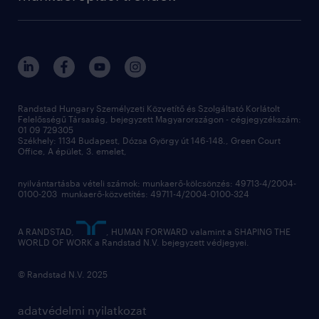
employer brand research
fenntarthatóság
professional
blog
hr trends survey
sajtóközlemények
digital
hr kutatások
kapcsolat
kiválasztás
megtartás
Randstad Hungary Személyzeti Közvetítő és Szolgáltató Korlátolt
Felelősségű Társaság, bejegyzett Magyarországon - cégjegyzékszám:
munkahelyi teljesítmény
01 09 729305
Székhely: 1134 Budapest, Dózsa György út 146-148., Green Court
Office, A épület, 3. emelet,
toborzás
munkaerőpiac
nyilvántartásba vételi számok: munkaerő-kölcsönzés: 49713-4/2004-
0100-203 munkaerő-közvetítés: 49711-4/2004-0100-324
employer branding
hírlevél
A RANDSTAD,
, HUMAN FORWARD valamint a SHAPING THE
WORLD OF WORK a Randstad N.V. bejegyzett védjegyei.
© Randstad N.V. 2025
adatvédelmi nyilatkozat