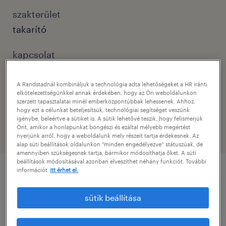
szakterület
takarító
kapcsolat
polyák gréta greta.polyak@randstad.hu
A Randstadnál kombináljuk a technológia adta lehetőségeket a HR iránti
e-mail elérhetőség
elkötelezettségünkkel annak érdekében, hogy az Ön weboldalunkon
szerzett tapasztalatai minél emberközpontúbbak lehessenek. Ahhoz,
info@randstad.hu
hogy ezt a célunkat beteljesítsük, technológiai segítséget veszünk
igénybe, beleértve a sütiket is. A sütik lehetővé teszik, hogy felismerjük
Önt, amikor a honlapunkat böngészi és ezáltal mélyebb megértést
nyerjünk arról, hogy a weboldalunk mely részeit tartja érdekesnek. Az
alap süti beállítások oldalunkon “minden engedélyezve” státuszúak, de
amennyiben szükségesnek tartja, bármikor módosíthatja őket. A süti
beállítások módosításával azonban elveszíthet néhány funkciót. További
információt
itt érhet el.
pozíció részletei
sütik beállítása
Pozíció leírása / Job description