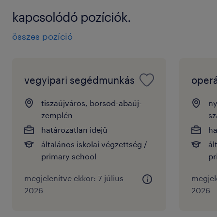
kapcsolódó pozíciók.
összes pozíció
vegyipari segédmunkás
operá
tiszaújváros, borsod-abaúj-
ny
zemplén
sz
határozatlan idejű
ha
általános iskolai végzettség /
ál
primary school
pr
megjelenítve ekkor: 7 július
megjel
2026
2026