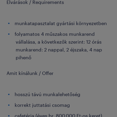
Elvárások / Requirements
munkatapasztalat gyártási környezetben
folyamatos 4 műszakos munkarend
vállalása, a következők szerint: 12 órás
munkarend: 2 nappal, 2 éjszaka, 4 nap
pihenő
Amit kínálunk / Offer
hosszú távú munkalehetőség
korrekt juttatási csomag
cafetéria (éves br. 800.000 Ft-os keret)