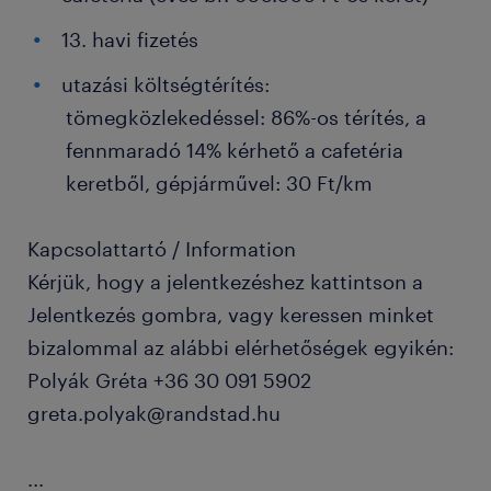
13. havi fizetés
utazási költségtérítés:
tömegközlekedéssel: 86%-os térítés, a
fennmaradó 14% kérhető a cafetéria
keretből, gépjárművel: 30 Ft/km
Kapcsolattartó / Information
Kérjük, hogy a jelentkezéshez kattintson a
Jelentkezés gombra, vagy keressen minket
bizalommal az alábbi elérhetőségek egyikén:
Polyák Gréta +36 30 091 5902
greta.polyak@randstad.hu
...