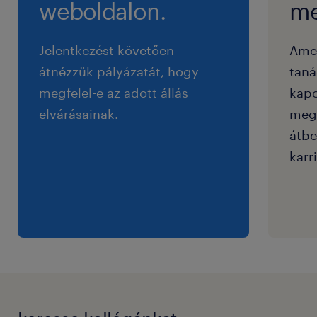
weboldalon.
me
Jelentkezést követően
Ame
átnézzük pályázatát, hogy
taná
megfelel-e az adott állás
kapc
elvárásainak.
megf
átbe
karri