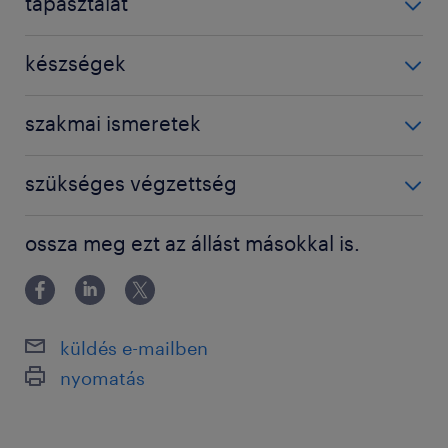
tapasztalat
1-3 év / 1-3 years
készségek
'No special skill required'
szakmai ismeretek
'Nem igényel speciális szaktudást'
'Nem igényel speciális végzettséget'
szükséges végzettség
'No special qualification required'
Főiskolai, egyetemi végzettség / University
ossza meg ezt az állást másokkal is.
küldés e-mailben
nyomatás