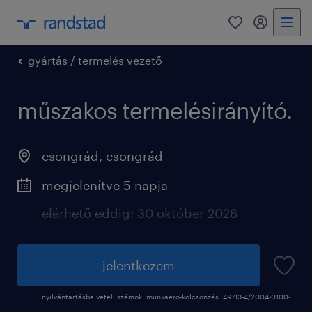
0
fiókom
gyártás / termelés vezető
műszakos termelésirányító.
csongrád
,
csongrád
megjelenítve 5 napja
elérhető eddig: 30 október 2026
jelentkezem
nyilvántartásba vételi számok: munkaerő-kölcsönzés: 49713-4/2004-0100-