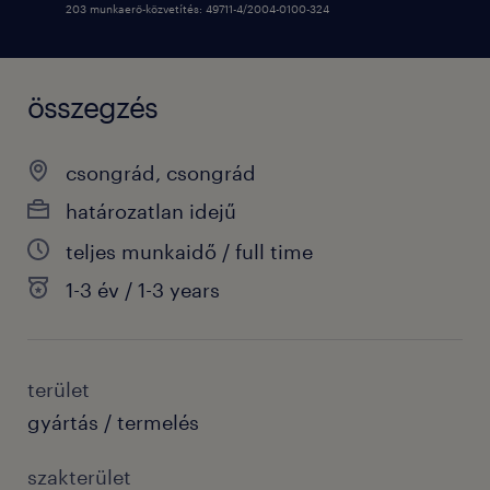
203 munkaerő-közvetítés: 49711-4/2004-0100-324
összegzés
csongrád, csongrád
határozatlan idejű
teljes munkaidő / full time
1-3 év / 1-3 years
terület
gyártás / termelés
szakterület