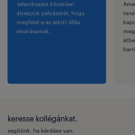
Jelentkezést követően
Ame
átnézzük pályázatát, hogy
taná
megfelel-e az adott állás
kapc
elvárásainak.
megf
átbe
karri
keresse kollégánkat.
segítünk, ha kérdése van.