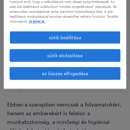
felelősséget, és napi szinten hatással lenni
nyerjünk arról, hogy a weboldalunk mely részeit tartja érdekesnek. Az
alap süti beállítások oldalunkon “minden engedélyezve” státuszúak, de
egy termelési terület működésére?
amennyiben szükségesnek tartja, bármikor módosíthatja őket. A süti
beállítások módosításával azonban elveszíthet néhány funkciót. További
információt
itt érhet el.
Magyarországon immáron több, mint 30 éve
működő Csongrád megyei partnerünk
sütik beállítása
számára keresünk műszaki termelésirányítót,
aki műszakszinten gondoskodik arról, hogy a
sütik elutasítása
termelési tervek biztonságosan, hatékonyan
és költségtudatosan valósuljanak meg,
az összes elfogadása
miközben saját csapatának munkáját irányítja
és fejleszti.
Ebben a szerepben nemcsak a folyamatokért,
hanem az emberekért is felelsz: a
munkabiztonság, a minőségi és higiéniai