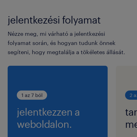
jelentkezési folyamat
Nézze meg, mi várható a jelentkezési
folyamat során, és hogyan tudunk önnek
segíteni, hogy megtalálja a tökéletes állását.
1 az 7 ból
2 a
jelentkezzen a
ta
weboldalon.
me