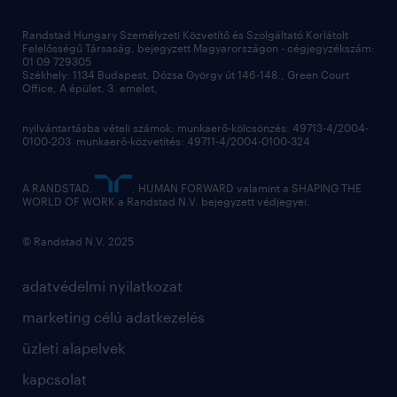
megtartás
Randstad Hungary Személyzeti Közvetítő és Szolgáltató Korlátolt
Felelősségű Társaság, bejegyzett Magyarországon - cégjegyzékszám:
munkahelyi teljesítmény
01 09 729305
Székhely: 1134 Budapest, Dózsa György út 146-148., Green Court
Office, A épület, 3. emelet,
toborzás
munkaerőpiac
nyilvántartásba vételi számok: munkaerő-kölcsönzés: 49713-4/2004-
0100-203 munkaerő-közvetítés: 49711-4/2004-0100-324
employer branding
hírlevél
A RANDSTAD,
, HUMAN FORWARD valamint a SHAPING THE
WORLD OF WORK a Randstad N.V. bejegyzett védjegyei.
© Randstad N.V. 2025
adatvédelmi nyilatkozat
marketing célú adatkezelés
üzleti alapelvek
kapcsolat