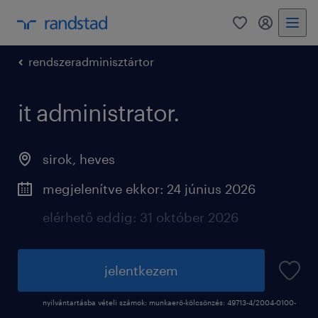
0
fiókom
rendszeradminisztártor
it administrator.
sirok
,
heves
megjelenítve ekkor: 24 június 2026
elérhető eddig: 31 október 2026
jelentkezem
nyilvántartásba vételi számok: munkaerő-kölcsönzés: 49713-4/2004-0100-