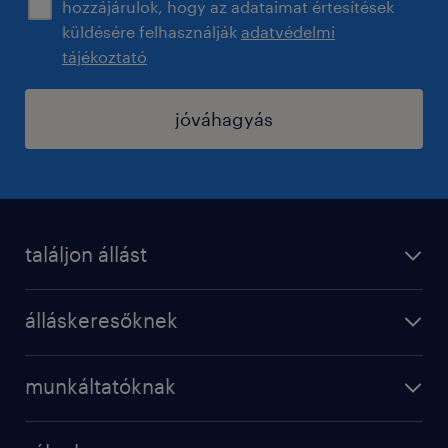
hozzájárulok, hogy az adataimat értesítések
küldésére felhasználják
adatvédelmi
tájékoztató
jóváhagyás
találjon állást
regisztráció
álláskeresőknek
állások
operational
karrier a randstadnál
munkáltatóknak
professional
munkaerő kölcsönzés
digital