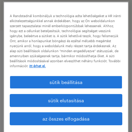
rendszeradminisztártor
A Randstadnál kombináljuk a technológia adta lehetőségeket a HR iránti
elkötelezettségünkkel annak érdekében, hogy az Ön weboldalunkon
szerzett tapasztalatai minél emberközpontúbbak lehessenek. Ahhoz,
hogy ezt a célunkat beteljesítsük, technológiai segítséget veszünk
igénybe, beleértve a sütiket is. A sütik lehetővé teszik, hogy felismerjük
Önt, amikor a honlapunkat böngészi és ezáltal mélyebb megértést
nyerjünk arról, hogy a weboldalunk mely részeit tartja érdekesnek. Az
pozíció részletei
alap süti beállítások oldalunkon “minden engedélyezve” státuszúak, de
amennyiben szükségesnek tartja, bármikor módosíthatja őket. A süti
beállítások módosításával azonban elveszíthet néhány funkciót. További
Cégleírás / Organisation/Department
információt
itt érhet el.
Our partner is looking for their newest
sütik beállítása
colleague for the position of IT Administrator
for their modern manufacturing plant in the
sütik elutasítása
heart of the Mátra, where they offer an
innovative and sustainable working
az összes elfogadása
environment.