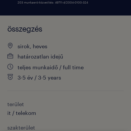
203 munkaerő-közvetítés: 49711-4/2004-0100-324
összegzés
sirok, heves
határozatlan idejű
teljes munkaidő / full time
3-5 év / 3-5 years
terület
it / telekom
szakterület