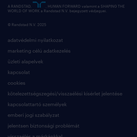
hírlevél
A RANDSTAD,
, HUMAN FORWARD valamint a SHAPING THE
WORLD OF WORK a Randstad N.V. bejegyzett védjegyei.
© Randstad N.V. 2025
adatvédelmi nyilatkozat
marketing célú adatkezelés
üzleti alapelvek
kapcsolat
cookies
kötelezettségszegési/visszaélési kísérlet jelentése
kapcsolattartó személyek
emberi jogi szabályzat
jelentsen biztonsági problémát
visszaélés a márkánkkal