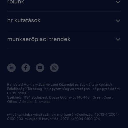
rólunk
munkaerő közvetítés
bérkalkulátor
a randstadról
szolgáltatásaink
karrier tippek
hr kutatások
randstad magyarország
munkaerőpiaci trendek
állás profilok
workmonitor
irodáink
operational
kapcsolat
munkaerőpiaci trendek
employer brand research
fenntarthatóság
professional
blog
hr trends survey
sajtóközlemények
digital
hr kutatások
kapcsolat
kiválasztás
megtartás
Randstad Hungary Személyzeti Közvetítő és Szolgáltató Korlátolt
Felelősségű Társaság, bejegyzett Magyarországon - cégjegyzékszám:
munkahelyi teljesítmény
01 09 729305
Székhely: 1134 Budapest, Dózsa György út 146-148., Green Court
Office, A épület, 3. emelet,
toborzás
munkaerőpiac
nyilvántartásba vételi számok: munkaerő-kölcsönzés: 49713-4/2004-
0100-203 munkaerő-közvetítés: 49711-4/2004-0100-324
employer branding