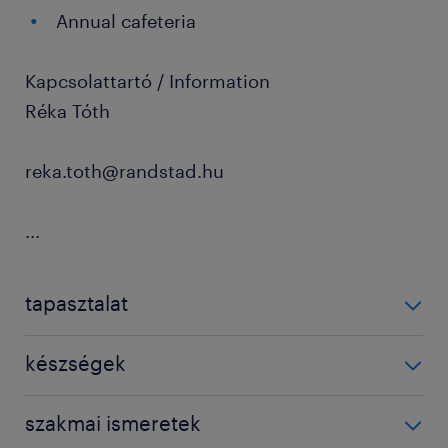
Annual cafeteria
Kapcsolattartó / Information
Réka Tóth
reka.toth@randstad.hu
...
tapasztalat
3-5 év / 3-5 years
készségek
IT
szakmai ismeretek