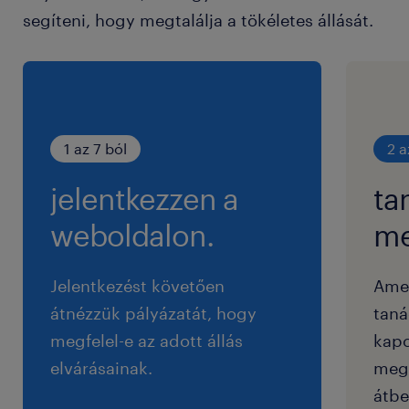
segíteni, hogy megtalálja a tökéletes állását.
1 az 7 ból
2 a
jelentkezzen a
ta
weboldalon.
me
Jelentkezést követően
Ame
átnézzük pályázatát, hogy
taná
megfelel-e az adott állás
kapc
elvárásainak.
megf
átbe