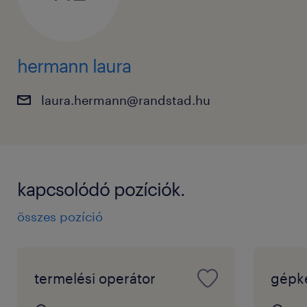
hermann laura
laura.hermann@randstad.hu
kapcsolódó pozíciók.
összes pozíció
termelési operátor
gépke