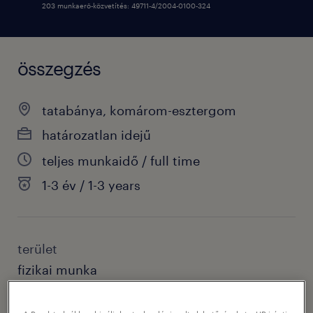
203 munkaerő-közvetítés: 49711-4/2004-0100-324
összegzés
tatabánya, komárom-esztergom
határozatlan idejű
teljes munkaidő / full time
1-3 év / 1-3 years
terület
fizikai munka
szakterület