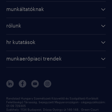
operational
karrier a randstadnál
munkáltatóknak
professional
munkaerő kölcsönzés
digital
rólunk
munkaerő közvetítés
bérkalkulátor
a randstadról
szolgáltatásaink
karrier tippek
hr kutatások
randstad magyarország
munkaerőpiaci trendek
állás profilok
workmonitor
irodáink
operational
kapcsolat
munkaerőpiaci trendek
employer brand research
fenntarthatóság
professional
blog
hr trends survey
sajtóközlemények
digital
hr kutatások
kapcsolat
kiválasztás
megtartás
Randstad Hungary Személyzeti Közvetítő és Szolgáltató Korlátolt
Felelősségű Társaság, bejegyzett Magyarországon - cégjegyzékszám:
munkahelyi teljesítmény
01 09 729305
Székhely: 1134 Budapest, Dózsa György út 146-148., Green Court