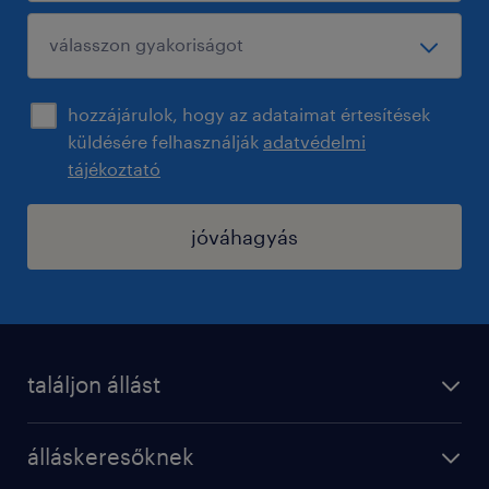
hozzájárulok, hogy az adataimat értesítések
küldésére felhasználják
adatvédelmi
tájékoztató
jóváhagyás
találjon állást
regisztráció
álláskeresőknek
állások