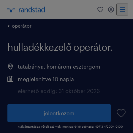
0
fiókom
operátor
hulladékkezelő operátor.
tatabánya
,
komárom-esztergom
megjelenítve 10 napja
elérhető eddig: 31 október 2026
jelentkezem
nyilvántartásba vételi számok: munkaerő-kölcsönzés: 49713-4/2004-0100-