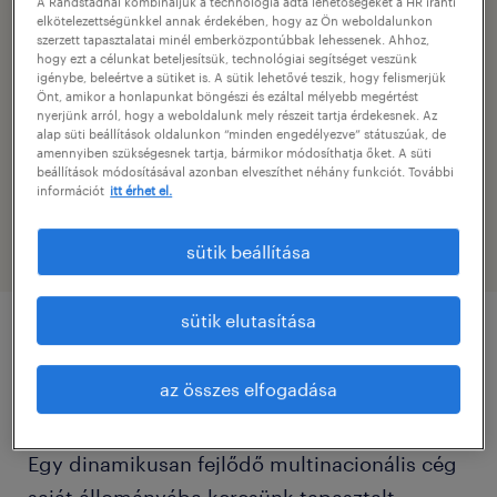
A Randstadnál kombináljuk a technológia adta lehetőségeket a HR iránti
operátor
elkötelezettségünkkel annak érdekében, hogy az Ön weboldalunkon
szerzett tapasztalatai minél emberközpontúbbak lehessenek. Ahhoz,
hogy ezt a célunkat beteljesítsük, technológiai segítséget veszünk
kapcsolat
igénybe, beleértve a sütiket is. A sütik lehetővé teszik, hogy felismerjük
Önt, amikor a honlapunkat böngészi és ezáltal mélyebb megértést
hermann laura
nyerjünk arról, hogy a weboldalunk mely részeit tartja érdekesnek. Az
alap süti beállítások oldalunkon “minden engedélyezve” státuszúak, de
amennyiben szükségesnek tartja, bármikor módosíthatja őket. A süti
e-mail elérhetőség
beállítások módosításával azonban elveszíthet néhány funkciót. További
információt
itt érhet el.
laura.hermann@randstad.hu
sütik beállítása
sütik elutasítása
pozíció részletei
az összes elfogadása
Cégleírás / Organisation/Department
Egy dinamikusan fejlődő multinacionális cég