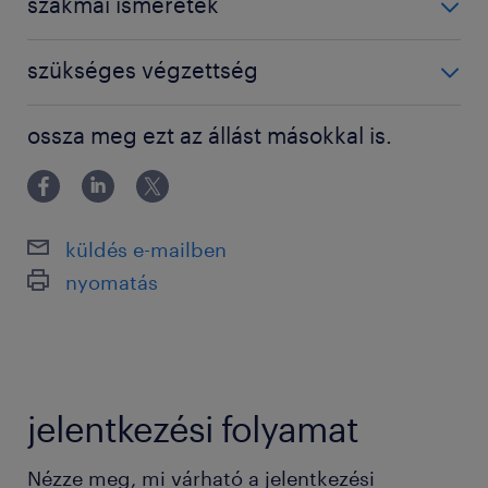
szakmai ismeretek
2 műszak
targoncavezetői jogosítvány
Elvárások / Requirements
szükséges végzettség
Szakiskolai végzettség / Technical school
ossza meg ezt az állást másokkal is.
2 műszakos munkarend vállalása
Vezetőüléses (3324) targoncavezetői
engedély és gyakorlat
küldés e-mailben
Precíz, pontos munkavégzés
nyomatás
Előny
jelentkezési folyamat
ADR ismeretek
Raktárkezelésben szerzett tapasztalat
Nézze meg, mi várható a jelentkezési