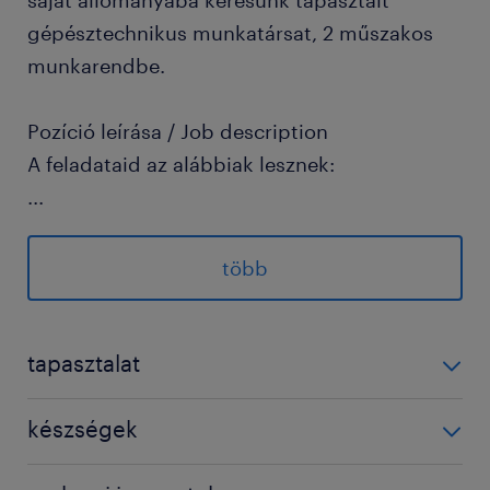
saját állományába keresünk tapasztalt
gépésztechnikus munkatársat, 2 műszakos
munkarendbe.
Pozíció leírása / Job description
A feladataid az alábbiak lesznek:
...
A gyártásban keletkező hulladékok
több
szabályos gyűjtése az üzemi
gyűjtőhelyen, a gyűjtőhely rendjének
tapasztalat
fenntartása
Gyűjtőedények biztosítása az üzemben
1-3 év / 1-3 years
készségek
Üzemi gyűjtőhelyen kezelt hulladékok
2 shifts
nyilvántartásának vezetése