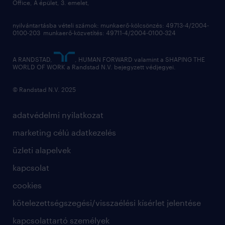
Office, A épület, 3. emelet,
toborzás
munkaerőpiac
nyilvántartásba vételi számok: munkaerő-kölcsönzés: 49713-4/2004-
0100-203 munkaerő-közvetítés: 49711-4/2004-0100-324
employer branding
hírlevél
A RANDSTAD,
, HUMAN FORWARD valamint a SHAPING THE
WORLD OF WORK a Randstad N.V. bejegyzett védjegyei.
© Randstad N.V. 2025
adatvédelmi nyilatkozat
marketing célú adatkezelés
üzleti alapelvek
kapcsolat
cookies
kötelezettségszegési/visszaélési kísérlet jelentése
kapcsolattartó személyek