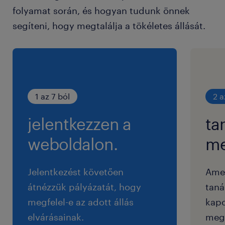
folyamat során, és hogyan tudunk önnek
Amit kínálunk / Offer
segíteni, hogy megtalálja a tökéletes állását.
versenyképes bérezés
Cafetéria
1 az 7 ból
2 a
bejárás támogatása
jelentkezzen a
ta
iskolakezdési támogatás
weboldalon.
me
melegétkezési lehetőség kedvezményes
áron
Jelentkezést követően
Ame
messzebbről érkezőknek lakhatási
átnézzük pályázatát, hogy
taná
támogatás (egy összegben belépéskor,
megfelel-e az adott állás
kapc
valamint havi rendszerességgel is)
elvárásainak.
megf