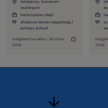
tatabánya, komárom-
ta
esztergom
es
határozatlan idejű
ha
általános iskolai végzettség /
sz
primary school
te
megjelenítve ekkor: 28 július
megjele
2026
2026