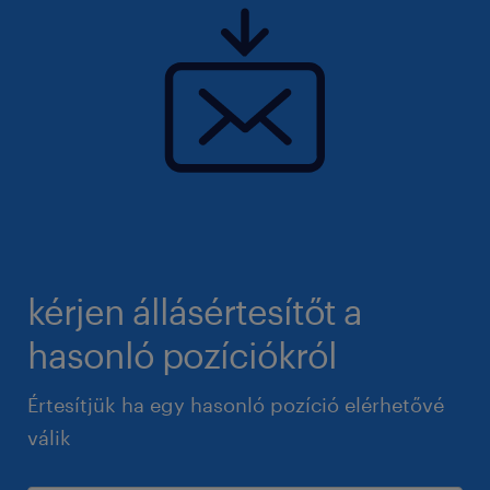
jelentkezés:
Krisztián Hajdú
krisztian.hajdu@randstad.hu
kérjen állásértesítőt a
hasonló pozíciókról
Értesítjük ha egy hasonló pozíció elérhetővé
válik