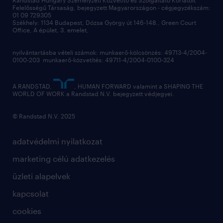
Felelősségű Társaság, bejegyzett Magyarországon - cégjegyzékszám:
munkahelyi teljesítmény
01 09 729305
Székhely: 1134 Budapest, Dózsa György út 146-148., Green Court
Office, A épület, 3. emelet,
toborzás
munkaerőpiac
nyilvántartásba vételi számok: munkaerő-kölcsönzés: 49713-4/2004-
0100-203 munkaerő-közvetítés: 49711-4/2004-0100-324
employer branding
hírlevél
A RANDSTAD,
, HUMAN FORWARD valamint a SHAPING THE
WORLD OF WORK a Randstad N.V. bejegyzett védjegyei.
© Randstad N.V. 2025
adatvédelmi nyilatkozat
marketing célú adatkezelés
üzleti alapelvek
kapcsolat
cookies