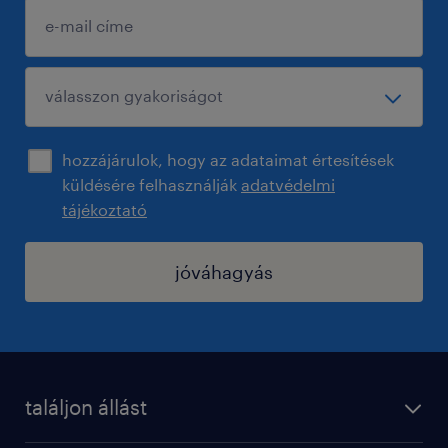
hozzájárulok, hogy az adataimat értesítések
küldésére felhasználják
adatvédelmi
tájékoztató
jóváhagyás
találjon állást