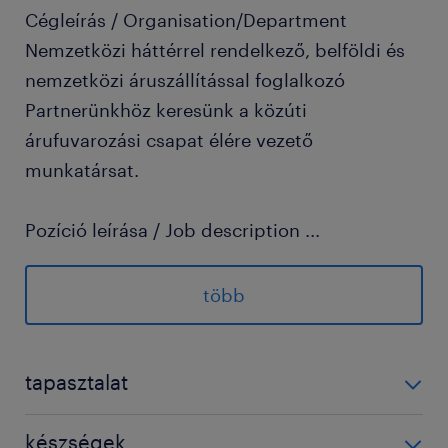
Cégleírás / Organisation/Department
Nemzetközi háttérrel rendelkező, belföldi és
nemzetközi áruszállítással foglalkozó
Partnerünkhöz keresünk a közúti
árufuvarozási csapat élére vezető
munkatársat.
Pozíció leírása / Job description
...
Az ágazathoz tartozó nemzetközi és
belföldi közúti fuvarok folyamatos
több
szervezése és lebonyolítása
Szállítások nyomon követése, felmerülő
tapasztalat
problémák kezelése
3-5 év / 3-5 years
Fuvarszervezéshez kapcsolódó
készségek