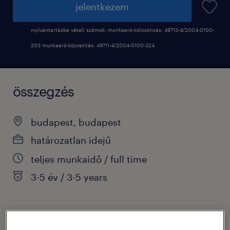
jelentkezem
nyilvántartásba vételi számok: munkaerő-kölcsönzés: 49713-4/2004-0100-
203 munkaerő-közvetítés: 49711-4/2004-0100-324
összegzés
budapest, budapest
határozatlan idejű
teljes munkaidő / full time
3-5 év / 3-5 years
terület