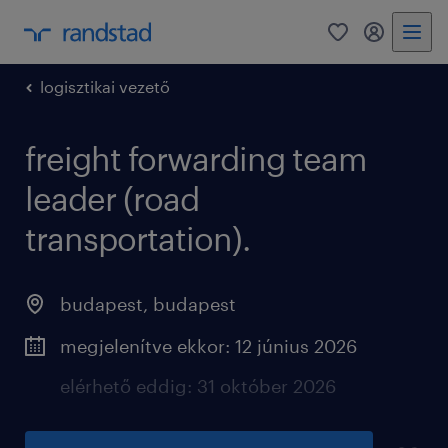
0
fiókom
logisztikai vezető
freight forwarding team
leader (road
transportation).
budapest
,
budapest
megjelenítve ekkor: 12 június 2026
elérhető eddig: 31 október 2026