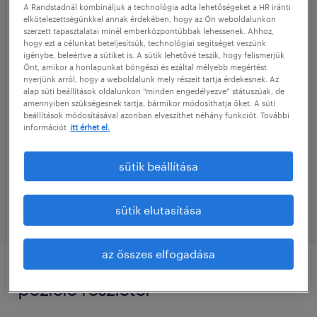
A Randstadnál kombináljuk a technológia adta lehetőségeket a HR iránti
logisztika / beszerzés
elkötelezettségünkkel annak érdekében, hogy az Ön weboldalunkon
szerzett tapasztalatai minél emberközpontúbbak lehessenek. Ahhoz,
hogy ezt a célunkat beteljesítsük, technológiai segítséget veszünk
szakterület
igénybe, beleértve a sütiket is. A sütik lehetővé teszik, hogy felismerjük
logisztikai vezető
Önt, amikor a honlapunkat böngészi és ezáltal mélyebb megértést
nyerjünk arról, hogy a weboldalunk mely részeit tartja érdekesnek. Az
alap süti beállítások oldalunkon “minden engedélyezve” státuszúak, de
kapcsolat
amennyiben szükségesnek tartja, bármikor módosíthatja őket. A süti
beállítások módosításával azonban elveszíthet néhány funkciót. További
krisztian.hajdu@randstad.hu
információt
itt érhet el.
e-mail elérhetőség
sütik beállítása
info@randstad.hu
sütik elutasítása
az összes elfogadása
pozíció részletei