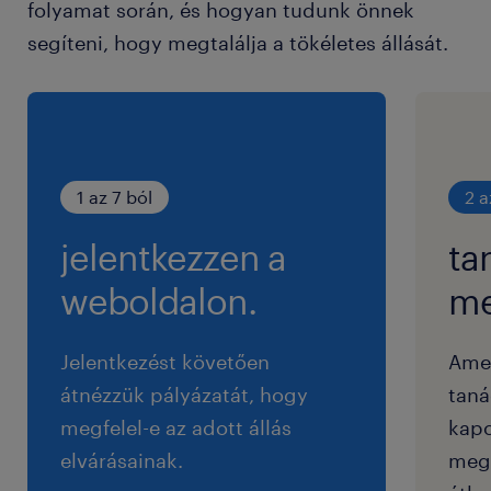
folyamat során, és hogyan tudunk önnek
segíteni, hogy megtalálja a tökéletes állását.
1 az 7 ból
2 a
jelentkezzen a
ta
weboldalon.
me
Jelentkezést követően
Ame
átnézzük pályázatát, hogy
taná
megfelel-e az adott állás
kapc
elvárásainak.
megf