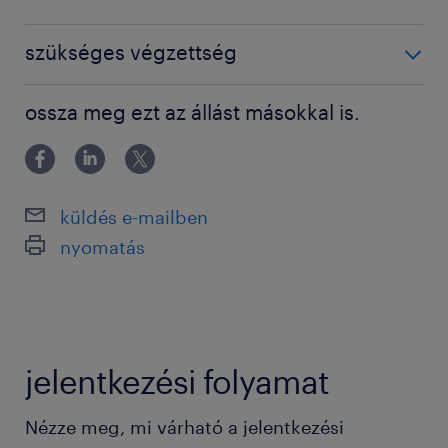
Fejlesztés
BSc / BA degree
szükséges végzettség
Főiskolai, egyetemi végzettség / University
ossza meg ezt az állást másokkal is.
küldés e-mailben
nyomatás
jelentkezési folyamat
Nézze meg, mi várható a jelentkezési