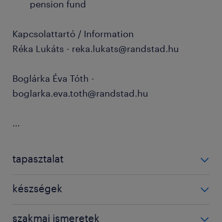
pension fund
Kapcsolattartó / Information
Réka Lukáts - reka.lukats@randstad.hu
Boglárka Éva Tóth -
boglarka.eva.toth@randstad.hu
...
tapasztalat
1-3 év / 1-3 years
készségek
fejlesztő
szakmai ismeretek