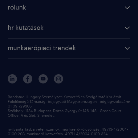
munkaerő kölcsönzés
digital
rólunk
munkaerő közvetítés
bérkalkulátor
a randstadról
szolgáltatásaink
karrier tippek
hr kutatások
randstad magyarország
munkaerőpiaci trendek
állás profilok
workmonitor
irodáink
operational
kapcsolat
munkaerőpiaci trendek
employer brand research
fenntarthatóság
professional
blog
hr trends survey
sajtóközlemények
digital
hr kutatások
kapcsolat
kiválasztás
megtartás
Randstad Hungary Személyzeti Közvetítő és Szolgáltató Korlátolt
Felelősségű Társaság, bejegyzett Magyarországon - cégjegyzékszám:
munkahelyi teljesítmény
01 09 729305
Székhely: 1134 Budapest, Dózsa György út 146-148., Green Court
Office, A épület, 3. emelet,
toborzás
munkaerőpiac
nyilvántartásba vételi számok: munkaerő-kölcsönzés: 49713-4/2004-
0100-203 munkaerő-közvetítés: 49711-4/2004-0100-324
employer branding