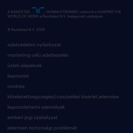
hírlevél
A RANDSTAD,
, HUMAN FORWARD valamint a SHAPING THE
WORLD OF WORK a Randstad N.V. bejegyzett védjegyei.
© Randstad N.V. 2025
adatvédelmi nyilatkozat
marketing célú adatkezelés
üzleti alapelvek
kapcsolat
cookies
kötelezettségszegési/visszaélési kísérlet jelentése
kapcsolattartó személyek
emberi jogi szabályzat
jelentsen biztonsági problémát