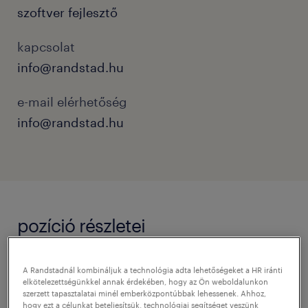
szoftver fejlesztő
kapcsolat
info@randstad.hu
e-mail elérhetőség
info@randstad.hu
pozíció részletei
Cégleírás / Organisation/Department
A Randstadnál kombináljuk a technológia adta lehetőségeket a HR iránti
elkötelezettségünkkel annak érdekében, hogy az Ön weboldalunkon
The Company – an international technology
szerzett tapasztalatai minél emberközpontúbbak lehessenek. Ahhoz,
hogy ezt a célunkat beteljesítsük, technológiai segítséget veszünk