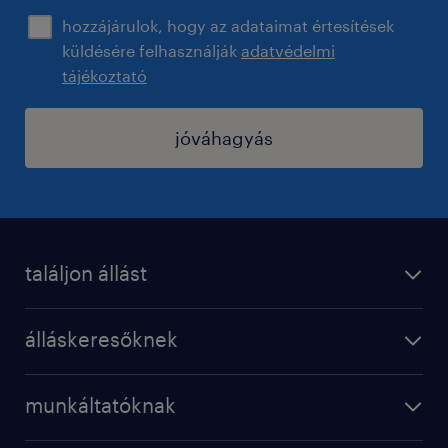
hozzájárulok, hogy az adataimat értesítések
küldésére felhasználják
adatvédelmi
tájékoztató
jóváhagyás
találjon állást
regisztráció
álláskeresőknek
állások
operational
karrier a randstadnál
munkáltatóknak
professional