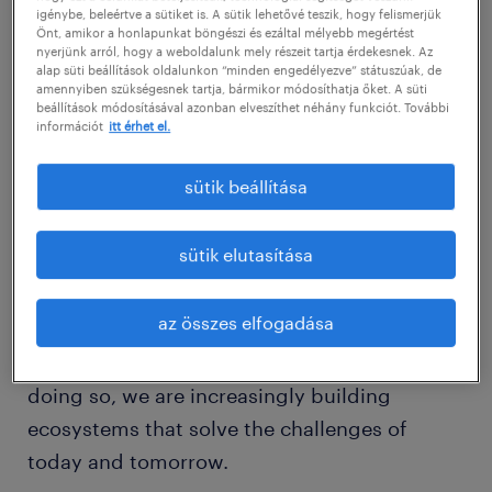
group with around 10,000 employees at more
igénybe, beleértve a sütiket is. A sütik lehetővé teszik, hogy felismerjük
than 100 locations worldwide, united by a
Önt, amikor a honlapunkat böngészi és ezáltal mélyebb megértést
nyerjünk arról, hogy a weboldalunk mely részeit tartja érdekesnek. Az
common goal: transforming entrepreneurial
alap süti beállítások oldalunkon “minden engedélyezve” státuszúak, de
amennyiben szükségesnek tartja, bármikor módosíthatja őket. A süti
thinking into customer success and shaping
beállítások módosításával azonban elveszíthet néhány funkciót. További
információt
itt érhet el.
technological change.
sütik beállítása
In our Business Areas – Pharma, Supply
Chain, and Technologies – we offer inspiring
sütik elutasítása
products, solutions, and services. We
respond quickly to customer needs,
az összes elfogadása
implement ideas seamlessly, and create
added value through our innovations. In
doing so, we are increasingly building
ecosystems that solve the challenges of
today and tomorrow.