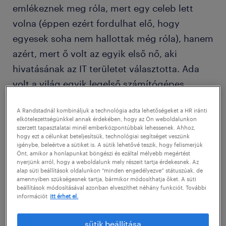
emlékeznek meg róla, mert egy celeb lett
volna (éppen ezért fordulhat elő, hogy
egyesek soha nem hallottak még róla), hanem
azért, mert ő volt az egyik első nő, aki
hivatásának az IT területet választotta. Ada
volt a világ egyik legelső számítógépes
programozója, ez pedig sokáig
A Randstadnál kombináljuk a technológia adta lehetőségeket a HR iránti
ritkaságszámba ment. Az ő munkássága -
elkötelezettségünkkel annak érdekében, hogy az Ön weboldalunkon
amely csaknem 200 éve kezdődött - nők
szerzett tapasztalatai minél emberközpontúbbak lehessenek. Ahhoz,
hogy ezt a célunkat beteljesítsük, technológiai segítséget veszünk
milliói előtt szántotta fel az utat, akik így vagy
igénybe, beleértve a sütiket is. A sütik lehetővé teszik, hogy felismerjük
Önt, amikor a honlapunkat böngészi és ezáltal mélyebb megértést
úgy a tech világ mellett döntöttek. Mégis,
nyerjünk arról, hogy a weboldalunk mely részeit tartja érdekesnek. Az
alap süti beállítások oldalunkon “minden engedélyezve” státuszúak, de
napjainkban bizonyára meglepődne az
amennyiben szükségesnek tartja, bármikor módosíthatja őket. A süti
iparágban jellemző munkaerőhiány és a nők
beállítások módosításával azonban elveszíthet néhány funkciót. További
információt
itt érhet el.
alacsony számú jelenléte miatt.
sütik beállítása