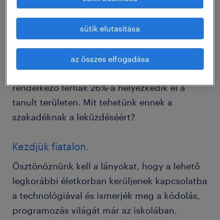
Hogyan lehetne vonzóbb a technológia a
nők számára?
sütik elutasítása
Az informatikai területen diplomázó nők
mindössze 9%-a kezd informatikai karriert
az összes elfogadása
végül, ezzel szemben az IT diplomával
rendelkező férfiak 26%-a helyezkedik el a
tanult területen. Mit tehetünk ennek a
szakadéknak a leküzdéséért?
Kezdjük fiatalon.
Ösztönöznünk kell a lányokat, hogy a lehető
legkorábbi életkorban kerüljenek kapcsolatba
a technológiával és ismerjék meg a kódolás,
programozás világát már az iskolában.