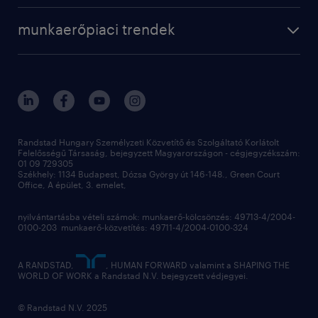
munkaerőpiaci trendek
Randstad Hungary Személyzeti Közvetítő és Szolgáltató Korlátolt
Felelősségű Társaság, bejegyzett Magyarországon - cégjegyzékszám:
01 09 729305
Székhely: 1134 Budapest, Dózsa György út 146-148., Green Court
Office, A épület, 3. emelet,
nyilvántartásba vételi számok: munkaerő-kölcsönzés: 49713-4/2004-
0100-203 munkaerő-közvetítés: 49711-4/2004-0100-324
A RANDSTAD,
, HUMAN FORWARD valamint a SHAPING THE
WORLD OF WORK a Randstad N.V. bejegyzett védjegyei.
© Randstad N.V. 2025