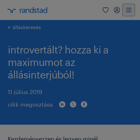
0
bejelentke
álláskeresés
introvertált? hozza ki a
maximumot az
állásinterjúból!
11 július 2019
cikk megosztása
Kezdeményezzen és legyen minél