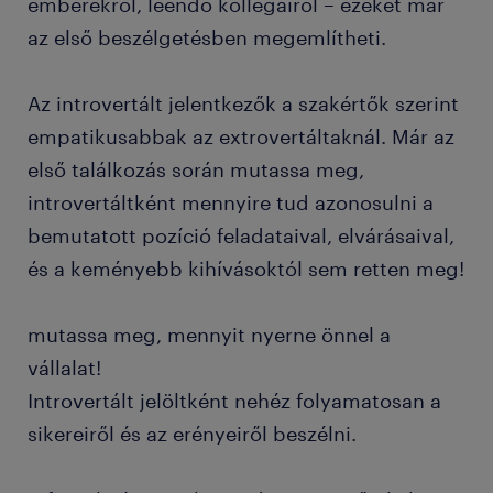
emberekről, leendő kollégáiról – ezeket már
az első beszélgetésben megemlítheti.
Az introvertált jelentkezők a szakértők szerint
empatikusabbak az extrovertáltaknál. Már az
első találkozás során mutassa meg,
introvertáltként mennyire tud azonosulni a
bemutatott pozíció feladataival, elvárásaival,
és a keményebb kihívásoktól sem retten meg!
mutassa meg, mennyit nyerne önnel a
vállalat!
Introvertált jelöltként nehéz folyamatosan a
sikereiről és az erényeiről beszélni.