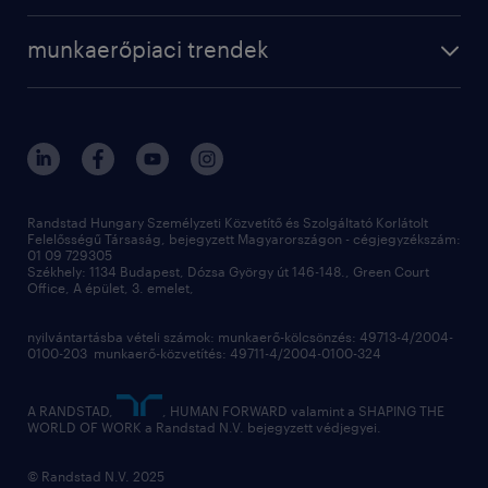
munkaerőpiaci trendek
Randstad Hungary Személyzeti Közvetítő és Szolgáltató Korlátolt
Felelősségű Társaság, bejegyzett Magyarországon - cégjegyzékszám:
01 09 729305
Székhely: 1134 Budapest, Dózsa György út 146-148., Green Court
Office, A épület, 3. emelet,
nyilvántartásba vételi számok: munkaerő-kölcsönzés: 49713-4/2004-
0100-203 munkaerő-közvetítés: 49711-4/2004-0100-324
A RANDSTAD,
, HUMAN FORWARD valamint a SHAPING THE
WORLD OF WORK a Randstad N.V. bejegyzett védjegyei.
© Randstad N.V. 2025