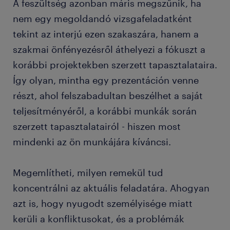
A feszültség azonban máris megszűnik, ha
nem egy megoldandó vizsgafeladatként
tekint az interjú ezen szakaszára, hanem a
szakmai önfényezésről áthelyezi a fókuszt a
korábbi projektekben szerzett tapasztalataira.
Így olyan, mintha egy prezentáción venne
részt, ahol felszabadultan beszélhet a saját
teljesítményéről, a korábbi munkák során
szerzett tapasztalatairól - hiszen most
mindenki az ön munkájára kíváncsi.
Megemlítheti, milyen remekül tud
koncentrálni az aktuális feladatára. Ahogyan
azt is, hogy nyugodt személyisége miatt
kerüli a konfliktusokat, és a problémák