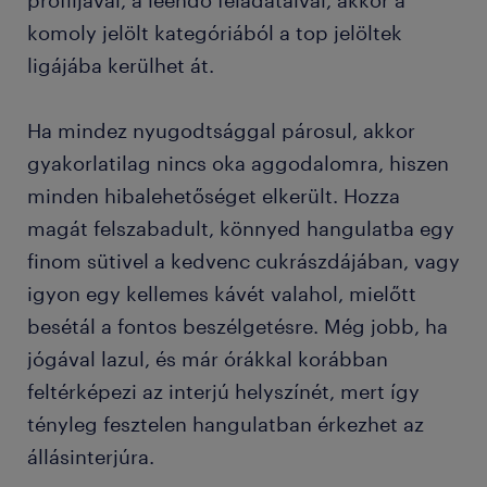
profiljával, a leendő feladataival, akkor a
komoly jelölt kategóriából a top jelöltek
ligájába kerülhet át.
Ha mindez nyugodtsággal párosul, akkor
gyakorlatilag nincs oka aggodalomra, hiszen
minden hibalehetőséget elkerült. Hozza
magát felszabadult, könnyed hangulatba egy
finom sütivel a kedvenc cukrászdájában, vagy
igyon egy kellemes kávét valahol, mielőtt
besétál a fontos beszélgetésre. Még jobb, ha
jógával lazul, és már órákkal korábban
feltérképezi az interjú helyszínét, mert így
tényleg fesztelen hangulatban érkezhet az
állásinterjúra.