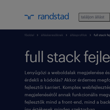
találjon állást
főoldal
álláskeresőknek
állásprofilok
full stack fe
full stack fejl
Lenyűgözi a weboldalak megjelenése é
érdekli a kódolás? Akkor érdemes megfon
fejlesztői karriert. Komplex webfejleszt
megjelenésétől annak funkcionális megva
fejlesztők mind a front-end, mind a bac
így értékesek minden szektorban.