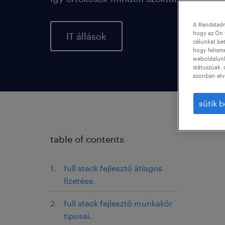
A Randstadn
hogy az Ön 
IT állások
célunkat bet
hogy felism
weboldalunk 
státuszúak, 
azonban elv
sütik b
table of contents
full stack fejlesztő átlagos
fizetése.
full stack fejlesztő munkakör
típusai.