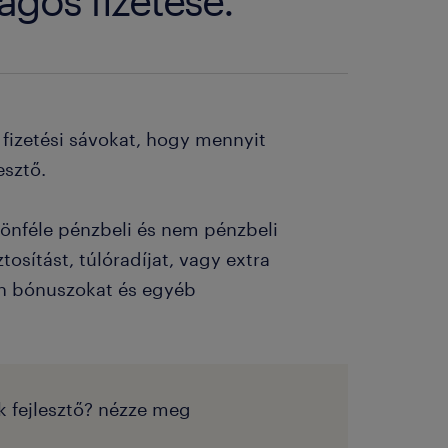
tlagos fizetése.
fizetési sávokat, hogy mennyit
esztő.
különféle pénzbeli és nem pénzbeli
osítást, túlóradíjat, vagy extra
gén bónuszokat és egyéb
ck fejlesztő? nézze meg