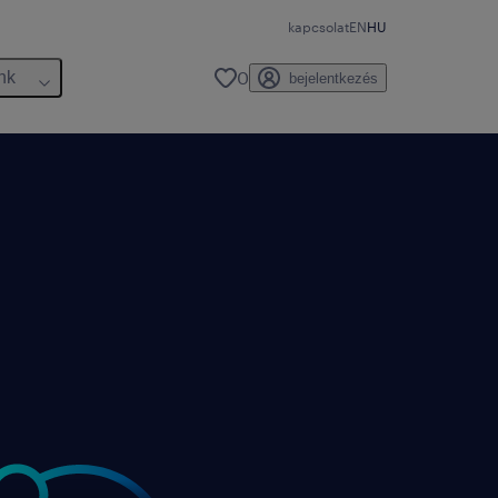
kapcsolat
EN
HU
0
nk
bejelentkezés