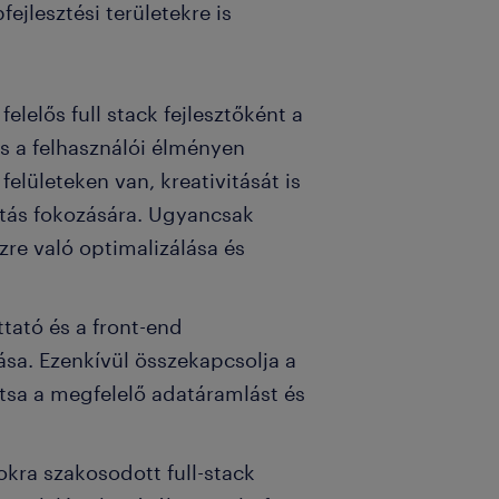
ejlesztési területekre is
felelős full stack fejlesztőként a
s a felhasználói élményen
felületeken van, kreativitását is
itás fokozására. Ugyancsak
re való optimalizálása és
ttató és a front-end
ása. Ezenkívül összekapcsolja a
tsa a megfelelő adatáramlást és
okra szakosodott full-stack