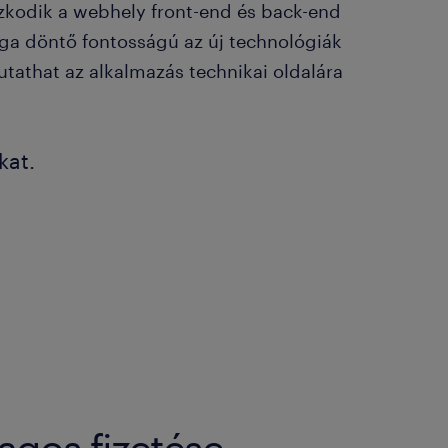
aszkodik a webhely front-end és back-end
ága döntő fontosságú az új technológiák
tathat az alkalmazás technikai oldalára
kat.