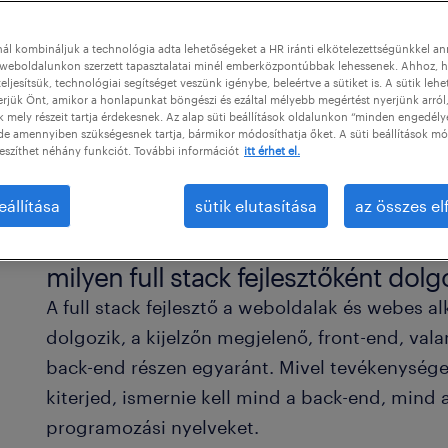
ál kombináljuk a technológia adta lehetőségeket a HR iránti elkötelezettségünkkel a
weboldalunkon szerzett tapasztalatai minél emberközpontúbbak lehessenek. Ahhoz, h
eljesítsük, technológiai segítséget veszünk igénybe, beleértve a sütiket is. A sütik lehe
erjük Önt, amikor a honlapunkat böngészi és ezáltal mélyebb megértést nyerjünk arról
mely részeit tartja érdekesnek. Az alap süti beállítások oldalunkon “minden engedély
de amennyiben szükségesnek tartja, bármikor módosíthatja őket. A süti beállítások mó
eszíthet néhány funkciót. További információt
itt érhet el.
eállítása
sütik elutasítása
az összes e
milyen full stack fejlesztőként dolg
A full stack fejlesztő a weboldalak és webes al
dolgozik, a kijelzőn megjelenő, front-end, va
back-end részen egyaránt. Mivel tevékenysége
kiterjed, ismernie kell mind a back-end, mind 
programozási nyelveket.