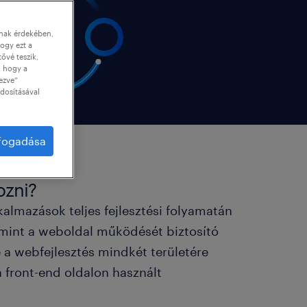
nnak érdekében,
ogy ezt a
tővé teszik,
, hogy a
ezve”
dosításával
lfogadása
ozni?
kalmazások teljes fejlesztési folyamatán
lamint a weboldal működését biztosító
 a webfejlesztés mindkét területére
a front-end oldalon használt