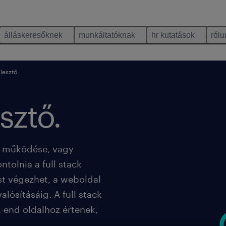
álláskeresőknek
munkáltatóknak
hr kutatások
rólu
jlesztő
esztő.
s működése, vagy
tolnia a full stack
ést végezhet, a weboldal
lósításáig. A full stack
k-end oldalhoz értenek,