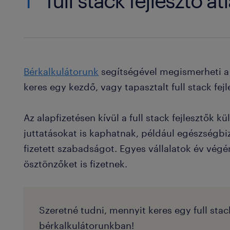
1
full stack fejlesztő á
Bérkalkulátorunk
segítségével megismerheti a 
keres egy kezdő, vagy tapasztalt full stack fejl
Az alapfizetésen kívül a full stack fejlesztők 
juttatásokat is kaphatnak, például egészségbizt
fizetett szabadságot. Egyes vállalatok év vé
ösztönzőket is fizetnek.
Szeretné tudni, mennyit keres egy full sta
bérkalkulátorunkban!