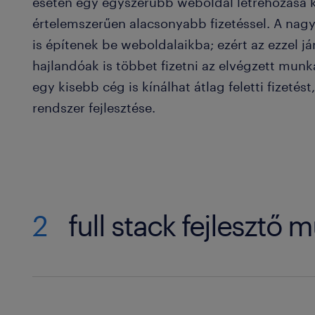
esetén egy egyszerűbb weboldal létrehozása 
értelemszerűen alacsonyabb fizetéssel. A nagy
is építenek be weboldalaikba; ezért az ezzel j
hajlandóak is többet fizetni az elvégzett munk
egy kisebb cég is kínálhat átlag feletti fizetés
rendszer fejlesztése.
2
full stack fejlesztő 