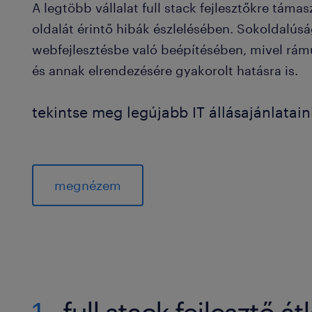
A legtöbb vállalat full stack fejlesztőkre tám
oldalát érintő hibák észlelésében. Sokoldalús
webfejlesztésbe való beépítésében, mivel rámu
és annak elrendezésére gyakorolt hatásra is.
tekintse meg legújabb IT állásajánlatain
megnézem