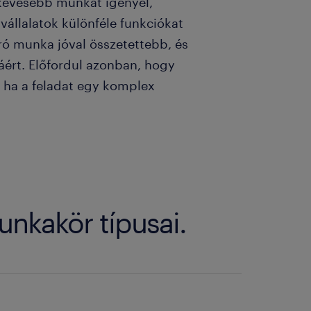
kevesebb munkát igényel,
vállalatok különféle funkciókat
áró munka jóval összetettebb, és
áért. Előfordul azonban, hogy
t, ha a feladat egy komplex
munkakör típusai.