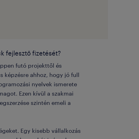
k fejlesztő fizetését?
éppen futó projekttől és
s képzésre ahhoz, hogy jó full
programozási nyelvek ismerete
magot. Ezen kívül a szakmai
megszerzése szintén emeli a
ségeket. Egy kisebb vállalkozás