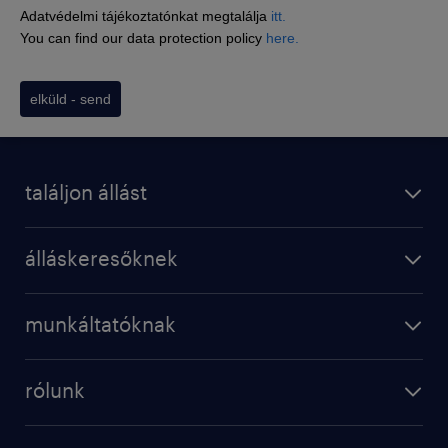
Adatvédelmi tájékoztatónkat megtalálja
itt.
You can find our data protection policy
here.
elküld - send
találjon állást
álláskeresőknek
munkáltatóknak
rólunk