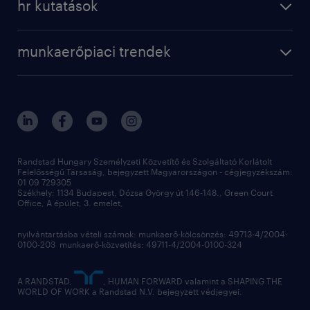
hr kutatások
munkaerőpiaci trendek
Randstad Hungary Személyzeti Közvetítő és Szolgáltató Korlátolt
Felelősségű Társaság, bejegyzett Magyarországon - cégjegyzékszám:
01 09 729305
Székhely: 1134 Budapest, Dózsa György út 146-148., Green Court
Office, A épület, 3. emelet,
nyilvántartásba vételi számok: munkaerő-kölcsönzés: 49713-4/2004-
0100-203 munkaerő-közvetítés: 49711-4/2004-0100-324
A RANDSTAD,
, HUMAN FORWARD valamint a SHAPING THE
WORLD OF WORK a Randstad N.V. bejegyzett védjegyei.