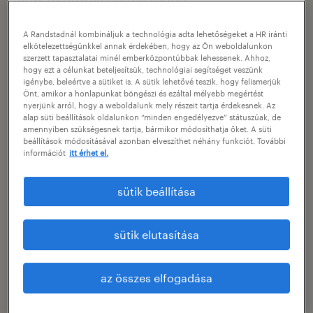
A Randstadnál kombináljuk a technológia adta lehetőségeket a HR iránti
Kérjük adja meg az e-mail címét, amelyre
elkötelezettségünkkel annak érdekében, hogy az Ön weboldalunkon
szeretné megkapni a Randstad Employer
szerzett tapasztalatai minél emberközpontúbbak lehessenek. Ahhoz,
hogy ezt a célunkat beteljesítsük, technológiai segítséget veszünk
Brand Research country reportját. Az alábbi
igénybe, beleértve a sütiket is. A sütik lehetővé teszik, hogy felismerjük
Önt, amikor a honlapunkat böngészi és ezáltal mélyebb megértést
űrlap kitöltésével hozzájárul ahhoz, hogy a
nyerjünk arról, hogy a weboldalunk mely részeit tartja érdekesnek. Az
alap süti beállítások oldalunkon “minden engedélyezve” státuszúak, de
jövőben is küldhessünk Önnek hasznos
amennyiben szükségesnek tartja, bármikor módosíthatja őket. A süti
beállítások módosításával azonban elveszíthet néhány funkciót. További
szakmai tartalmakat.
információt
itt érhet el.
-------
Please provide your email address to which
sütik beállítása
you wish to receive the Randstad Employer
Brand Research countryreport. By completing
sütik elutasítása
the below form, you give your consent for us
to send you other useful professional
az összes elfogadása
contents in the future.