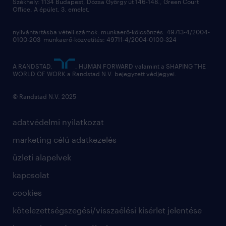
Székhely: 1134 Budapest, Dózsa György út 146-148., Green Court
Office, A épület, 3. emelet,
nyilvántartásba vételi számok: munkaerő-kölcsönzés: 49713-4/2004-
0100-203 munkaerő-közvetítés: 49711-4/2004-0100-324
A RANDSTAD,
, HUMAN FORWARD valamint a SHAPING THE
WORLD OF WORK a Randstad N.V. bejegyzett védjegyei.
© Randstad N.V. 2025
adatvédelmi nyilatkozat
marketing célú adatkezelés
üzleti alapelvek
kapcsolat
cookies
kötelezettségszegési/visszaélési kísérlet jelentése