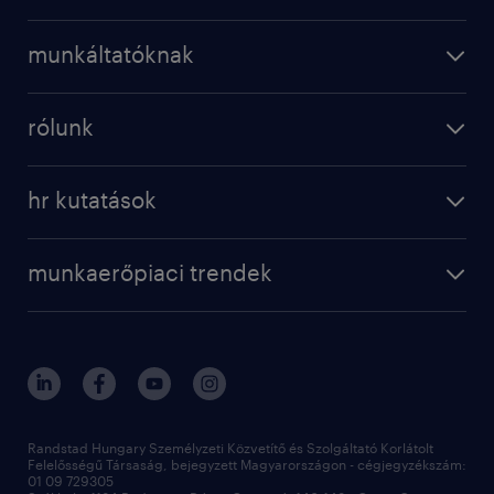
munkáltatóknak
rólunk
hr kutatások
munkaerőpiaci trendek
Randstad Hungary Személyzeti Közvetítő és Szolgáltató Korlátolt
Felelősségű Társaság, bejegyzett Magyarországon - cégjegyzékszám:
01 09 729305