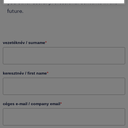
you other useful professional contents in the
future.
vezetéknév / surname
*
keresztnév / first name
*
céges e-mail / company email
*