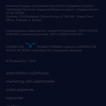
Randstad Hungary Személyzeti Közvetítő és Szolgáltató Korlátolt
Felelősségű Társaság, bejegyzett Magyarországon - cégjegyzékszám:
01 09 729305
Székhely: 1134 Budapest, Dózsa György út 146-148., Green Court
Office, A épület, 3. emelet,
nyilvántartásba vételi számok: munkaerő-kölcsönzés: 49713-4/2004-
0100-203 munkaerő-közvetítés: 49711-4/2004-0100-324
A RANDSTAD,
, HUMAN FORWARD valamint a SHAPING THE
WORLD OF WORK a Randstad N.V. bejegyzett védjegyei.
© Randstad N.V. 2025
adatvédelmi nyilatkozat
marketing célú adatkezelés
üzleti alapelvek
kapcsolat
cookies