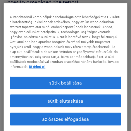
how to download the report.
A Randstadnál kombináljuk a technológia adta lehetőségeket a HR iránti
Kérjük töltse ki az alábbi űrlapot, és adja meg
elkötelezettségünkkel annak érdekében, hogy az Ön weboldalunkon
a céges e-mail címet, amelyre szeretné
szerzett tapasztalatai minél emberközpontúbbak lehessenek. Ahhoz,
hogy ezt a célunkat beteljesítsük, technológiai segítséget veszünk
megkapni a Randstad HR Trends Survey 2025
igénybe, beleértve a sütiket is. A sütik lehetővé teszik, hogy felismerjük
Önt, amikor a honlapunkat böngészi és ezáltal mélyebb megértést
riportját. Az alábbi űrlap kitöltésével
nyerjünk arról, hogy a weboldalunk mely részeit tartja érdekesnek. Az
alap süti beállítások oldalunkon “minden engedélyezve” státuszúak, de
hozzájárul ahhoz, hogy a jövőben is
amennyiben szükségesnek tartja, bármikor módosíthatja őket. A süti
beállítások módosításával azonban elveszíthet néhány funkciót. További
küldhessünk Önnek hasznos szakmai
információt
itt érhet el.
tartalmakat.
-------
sütik beállítása
Please fill in the form below and enter the
company email address to which you would
sütik elutasítása
like to receive the Randstad HR Trends
Survey 2025 report. By completing the below
az összes elfogadása
form, you give your consent for us to send