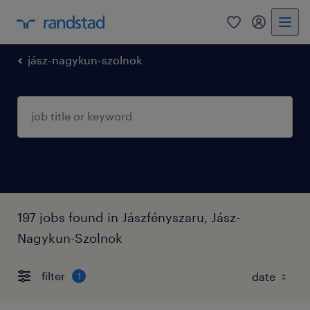
0
my randst
jász-nagykun-szolnok
197 jobs found in Jászfényszaru, Jász-
Nagykun-Szolnok
filter
1