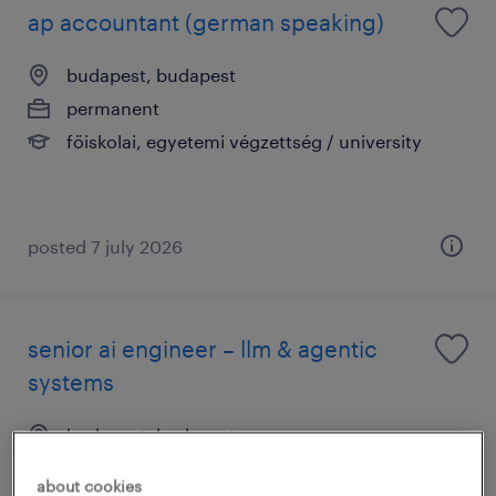
ap accountant (german speaking)
budapest, budapest
permanent
főiskolai, egyetemi végzettség / university
posted 7 july 2026
senior ai engineer – llm & agentic
systems
budapest, budapest
permanent
about cookies