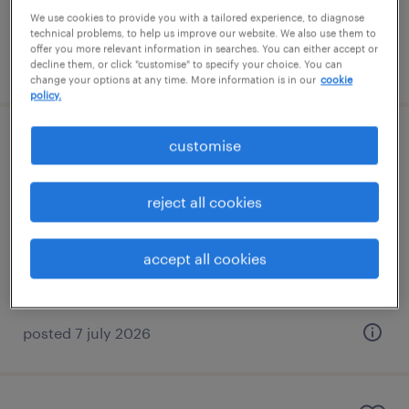
főiskolai, egyetemi végzettség / university
We use cookies to provide you with a tailored experience, to diagnose
technical problems, to help us improve our website. We also use them to
offer you more relevant information in searches. You can either accept or
posted 7 july 2026
decline them, or click "customise" to specify your choice. You can
change your options at any time. More information is in our
cookie
policy.
customise
german speaking gl accountant
budapest, budapest
reject all cookies
permanent
főiskolai, egyetemi végzettség / university
accept all cookies
posted 7 july 2026