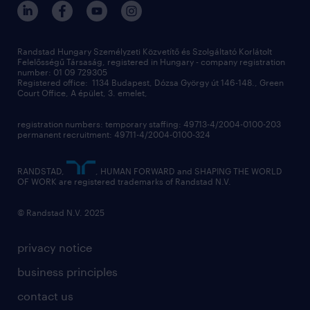
operational
contact us
our offices
professional
sustainability
digital
Randstad Hungary Személyzeti Közvetítő és Szolgáltató Korlátolt
Felelősségű Társaság, registered in Hungary - company registration
contact us
number: 01 09 729305
Registered office: 1134 Budapest, Dózsa György út 146-148., Green
Court Office, A épület, 3. emelet,
registration numbers: temporary staffing: 49713-4/2004-0100-203
permanent recruitment: 49711-4/2004-0100-324
RANDSTAD,
, HUMAN FORWARD and SHAPING THE WORLD
OF WORK are registered trademarks of Randstad N.V.
© Randstad N.V. 2025
privacy notice
business principles
contact us