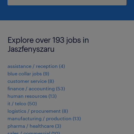
Explore over 193 jobs in
Jaszfenyszaru
assistance / reception
(
4
)
blue collar jobs
(
9
)
customer service
(
8
)
finance / accounting
(
53
)
human resources
(
13
)
it / telco
(
50
)
logistics / procurement
(
8
)
manufacturing / production
(
13
)
pharma / healthcare
(
3
)
sales / commercial
(
10
)