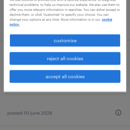
permanent
technical problems, to help us improve our website. We also use them to
offer you more relevant information in searches. You can either accept or
főiskolai, egyetemi végzettség / university
decline them, or click "customise" to specify your choice. You can
change your options at any time. More information is in our
cookie
policy.
posted 7 august 2026
customise
senior material planner
reject all cookies
budapest, budapest
accept all cookies
permanent
főiskolai, egyetemi végzettség / university
posted 10 june 2026