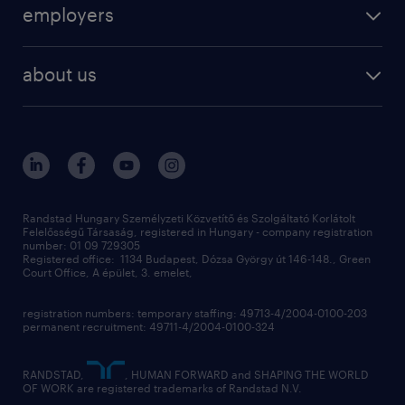
employers
professional
staffing
digital
about us
recruitment
salary calculator
randstad global
our services
ukraine
randstad hungary
operational
contact us
our offices
professional
sustainability
digital
Randstad Hungary Személyzeti Közvetítő és Szolgáltató Korlátolt
Felelősségű Társaság, registered in Hungary - company registration
contact us
number: 01 09 729305
Registered office: 1134 Budapest, Dózsa György út 146-148., Green
Court Office, A épület, 3. emelet,
registration numbers: temporary staffing: 49713-4/2004-0100-203
permanent recruitment: 49711-4/2004-0100-324
RANDSTAD,
, HUMAN FORWARD and SHAPING THE WORLD
OF WORK are registered trademarks of Randstad N.V.