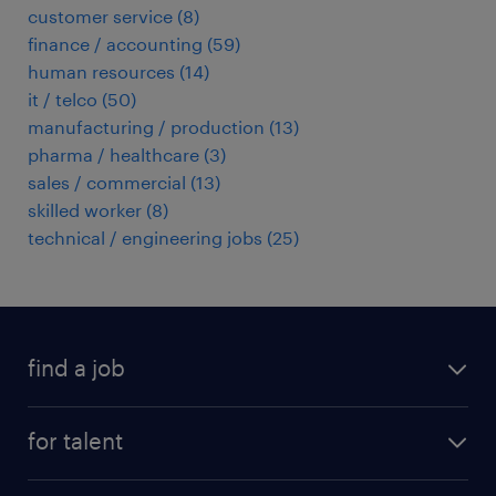
customer service
(
8
)
finance / accounting
(
59
)
human resources
(
14
)
it / telco
(
50
)
manufacturing / production
(
13
)
pharma / healthcare
(
3
)
sales / commercial
(
13
)
skilled worker
(
8
)
technical / engineering jobs
(
25
)
find a job
registration
for talent
jobs
operational