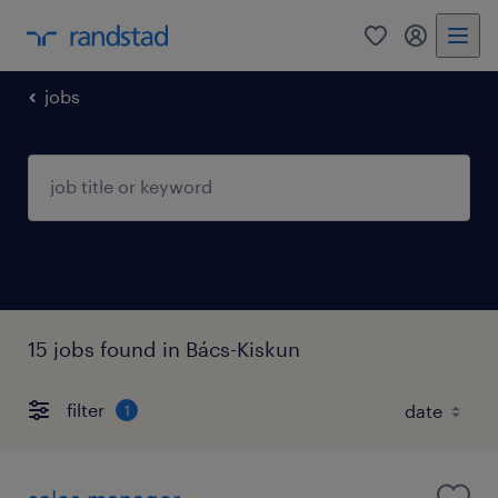
0
my randst
jobs
15 jobs found in Bács-Kiskun
filter
1