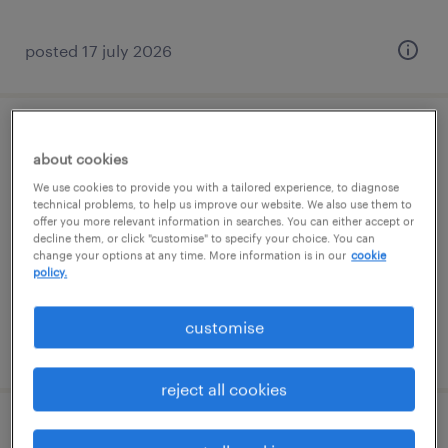
posted 17 july 2026
elektromos karbantartó
about cookies
We use cookies to provide you with a tailored experience, to diagnose
kecskemét, bács-kiskun
technical problems, to help us improve our website. We also use them to
permanent
offer you more relevant information in searches. You can either accept or
decline them, or click "customise" to specify your choice. You can
szakiskolai végzettség / technical school
change your options at any time. More information is in our
cookie
policy.
customise
posted 10 july 2026
reject all cookies
operátor