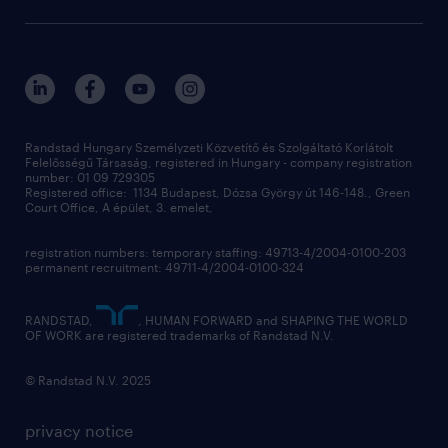
recruitment
salary calculator
randstad global
our services
ukraine
randstad hungary
operational
contact us
our offices
professional
sustainability
digital
Randstad Hungary Személyzeti Közvetítő és Szolgáltató Korlátolt
Felelősségű Társaság, registered in Hungary - company registration
contact us
number: 01 09 729305
Registered office: 1134 Budapest, Dózsa György út 146-148., Green
Court Office, A épület, 3. emelet,
registration numbers: temporary staffing: 49713-4/2004-0100-203
permanent recruitment: 49711-4/2004-0100-324
RANDSTAD,
, HUMAN FORWARD and SHAPING THE WORLD
OF WORK are registered trademarks of Randstad N.V.
© Randstad N.V. 2025
privacy notice