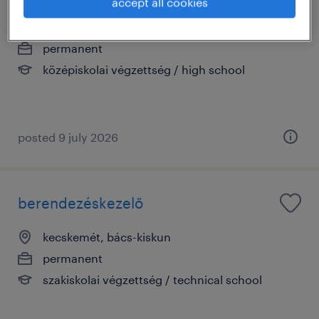
accept all cookies
kecskemét, bács-kiskun
permanent
középiskolai végzettség / high school
posted 9 july 2026
berendezéskezelő
kecskemét, bács-kiskun
permanent
szakiskolai végzettség / technical school