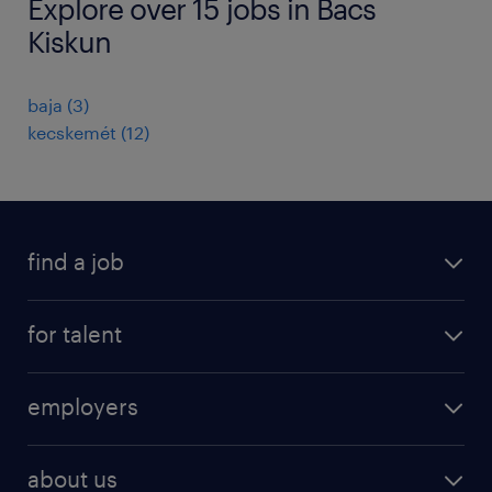
Explore over 15 jobs in Bacs
Kiskun
baja
(
3
)
kecskemét
(
12
)
find a job
registration
for talent
jobs
operational
employers
professional
staffing
digital
about us