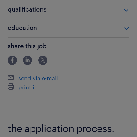
elektronikus berendezések javítása
qualifications
ipari villanyszerelés
'Nem igényel speciális végzettséget'
education
elektronikus ismeretek
elektromosság
Szakiskolai végzettség / Technical school
share this job.
elektronikai eszközök gyártása
send via e-mail
print it
the application process.