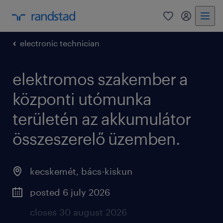
0
my randst
electronic technician
elektromos szakember a
központi utómunka
területén az akkumulátor
összeszerelő üzemben.
kecskemét
,
bács-kiskun
posted 6 july 2026
closes 30 august 2026