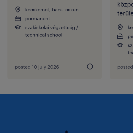
közp
kecskemét, bács-kiskun
terül
permanent
szakiskolai végzettség /
ke
technical school
p
sz
te
posted 10 july 2026
posted