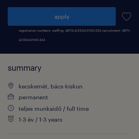
apply
registration numbers: staffing: 49713-4/2004-0100-203 recruitment: 49711-
4/2004-0100-324
summary
kecskemét, bács-kiskun
permanent
teljes munkaidő / full time
1-3 év / 1-3 years