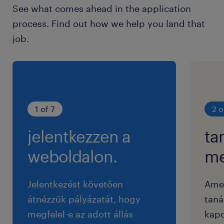
See what comes ahead in the application
process. Find out how we help you land that
job.
1 of 7
2 o
jelentkezzen a
ta
weboldalon.
me
Jelentkezést követően
Ame
átnézzük pályázatát, hogy
taná
megfelel-e az adott állás
kapc