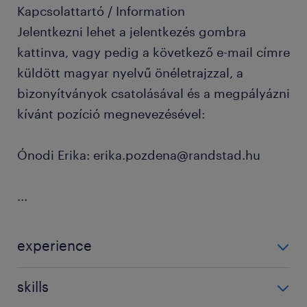
Kapcsolattartó / Information
Jelentkezni lehet a jelentkezés gombra
kattinva, vagy pedig a következő e-mail címre
küldött magyar nyelvű önéletrajzzal, a
bizonyítványok csatolásával és a megpályázni
kívánt pozíció megnevezésével:
Ónodi Erika: erika.pozdena@randstad.hu
...
experience
1-3 év / 1-3 years
skills