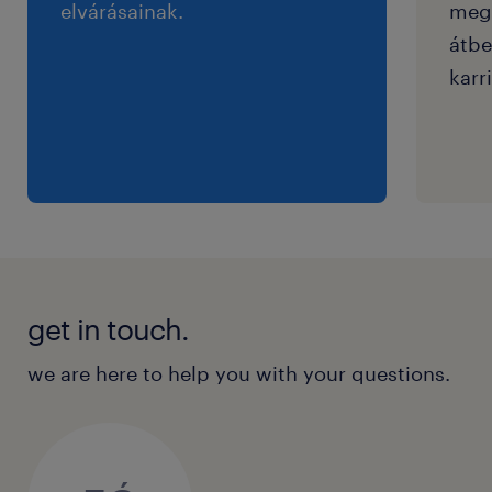
elvárásainak.
megf
átbe
karri
get in touch.
we are here to help you with your questions.