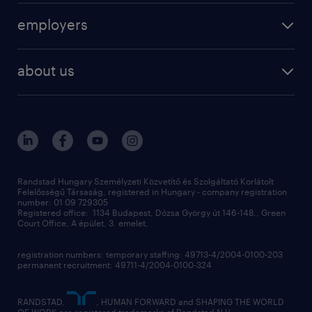
operational
employers
professional
staffing
digital
about us
recruitment
salary calculator
randstad global
our services
ukraine
randstad hungary
operational
contact us
our offices
professional
sustainability
digital
Randstad Hungary Személyzeti Közvetítő és Szolgáltató Korlátolt
Felelősségű Társaság, registered in Hungary - company registration
contact us
number: 01 09 729305
Registered office: 1134 Budapest, Dózsa György út 146-148., Green
Court Office, A épület, 3. emelet,
registration numbers: temporary staffing: 49713-4/2004-0100-203
permanent recruitment: 49711-4/2004-0100-324
RANDSTAD,
, HUMAN FORWARD and SHAPING THE WORLD
OF WORK are registered trademarks of Randstad N.V.