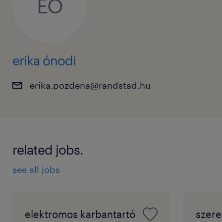
EÓ
erika ónodi
erika.pozdena@randstad.hu
related jobs.
see all jobs
elektromos karbantartó
szere