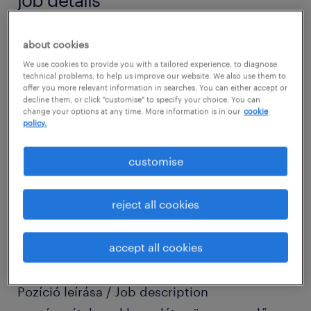
Cégleírás / Organisation/Department
about cookies
Csatlakozz a hazai autóipari szektor
We use cookies to provide you with a tailored experience, to diagnose
technical problems, to help us improve our website. We also use them to
legvonzóbb munkáltatójához, a kecskeméti
offer you more relevant information in searches. You can either accept or
decline them, or click "customise" to specify your choice. You can
Mercedes-Benz Manufacturing Hungary Kft.-
change your options at any time. More information is in our
cookie
hez és tudásoddal, szakmai tapasztalatoddal
policy.
járulj hozzá prémium minőségű autóik
customise
gyártásához! Az autógyártás folyamatosan
fejlődő és megújuló képviselőjénél
reject all cookies
kiemelkedő juttatások, kellemes munkahelyi
környezet és hosszútávú karrierlehetőségek
accept all cookies
várnak!
Pozíció leírása / Job description