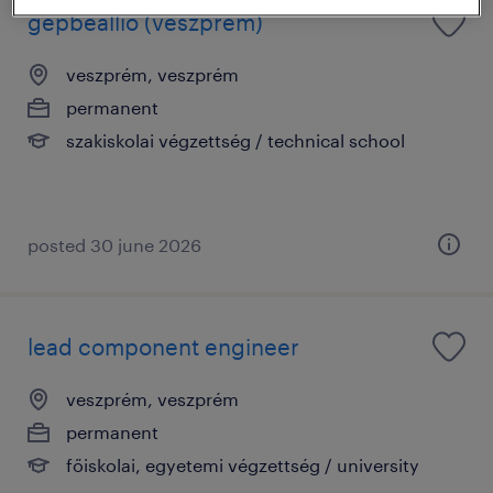
gépbeállíó (veszprém)
veszprém, veszprém
permanent
szakiskolai végzettség / technical school
posted 30 june 2026
lead component engineer
veszprém, veszprém
permanent
főiskolai, egyetemi végzettség / university