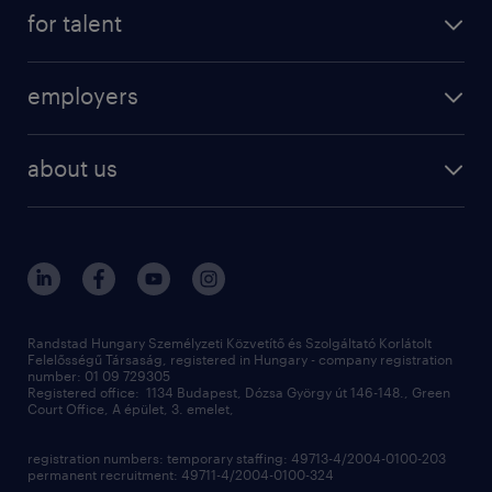
registration
for talent
jobs
operational
employers
professional
staffing
digital
about us
recruitment
salary calculator
randstad global
our services
ukraine
randstad hungary
operational
contact us
our offices
professional
sustainability
digital
Randstad Hungary Személyzeti Közvetítő és Szolgáltató Korlátolt
Felelősségű Társaság, registered in Hungary - company registration
contact us
number: 01 09 729305
Registered office: 1134 Budapest, Dózsa György út 146-148., Green
Court Office, A épület, 3. emelet,
registration numbers: temporary staffing: 49713-4/2004-0100-203
permanent recruitment: 49711-4/2004-0100-324