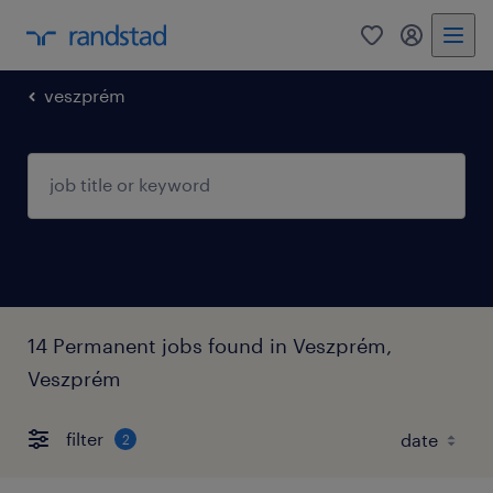
0
my randst
veszprém
14 Permanent jobs found in Veszprém,
Veszprém
filter
2