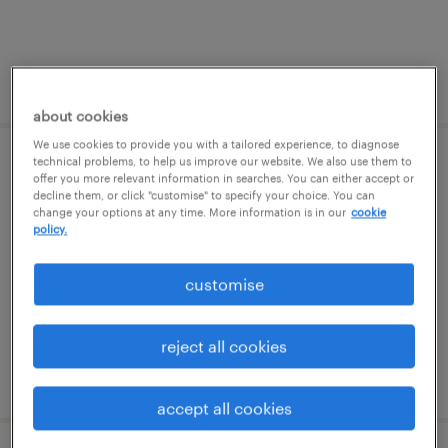
posted 15 june 2026
about cookies
We use cookies to provide you with a tailored experience, to diagnose
technical problems, to help us improve our website. We also use them to
process validation & quality system
offer you more relevant information in searches. You can either accept or
decline them, or click "customise" to specify your choice. You can
engineer
change your options at any time. More information is in our
cookie
policy.
veszprém, veszprém
permanent
customise
főiskolai, egyetemi végzettség / university
reject all cookies
posted 8 july 2026
accept all cookies