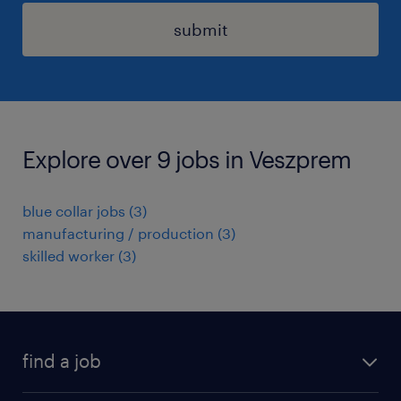
submit
Explore over 9 jobs in Veszprem
blue collar jobs
(
3
)
manufacturing / production
(
3
)
skilled worker
(
3
)
find a job