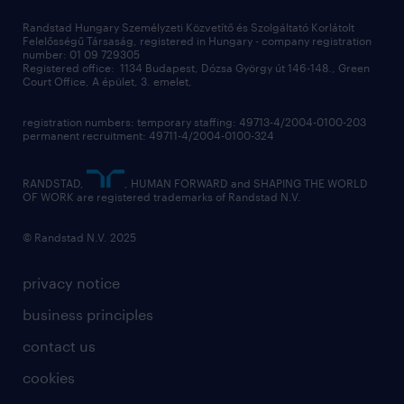
sustainability
digital
Randstad Hungary Személyzeti Közvetítő és Szolgáltató Korlátolt
Felelősségű Társaság, registered in Hungary - company registration
contact us
number: 01 09 729305
Registered office: 1134 Budapest, Dózsa György út 146-148., Green
Court Office, A épület, 3. emelet,
registration numbers: temporary staffing: 49713-4/2004-0100-203
permanent recruitment: 49711-4/2004-0100-324
RANDSTAD,
, HUMAN FORWARD and SHAPING THE WORLD
OF WORK are registered trademarks of Randstad N.V.
© Randstad N.V. 2025
privacy notice
business principles
contact us
cookies