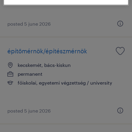
posted 5 june 2026
építőmérnök/építészmérnök
kecskemét, bács-kiskun
permanent
főiskolai, egyetemi végzettség / university
posted 5 june 2026