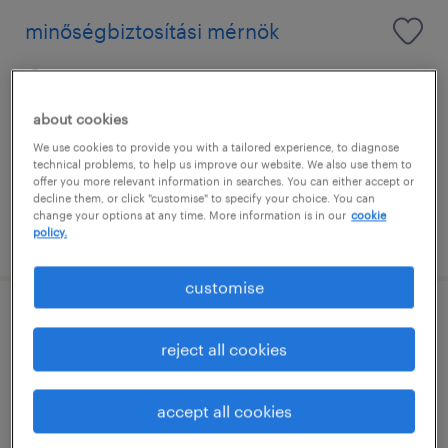
minőségbiztosítási mérnök
baja, bács-kiskun
permanent
about cookies
főiskolai, egyetemi végzettség / university
We use cookies to provide you with a tailored experience, to diagnose
technical problems, to help us improve our website. We also use them to
offer you more relevant information in searches. You can either accept or
decline them, or click "customise" to specify your choice. You can
change your options at any time. More information is in our
cookie
posted 1 july 2026
policy.
customise
épületvillamossági projektvezető
reject all cookies
kecskemét, bács-kiskun
permanent
accept all cookies
főiskolai, egyetemi végzettség / university