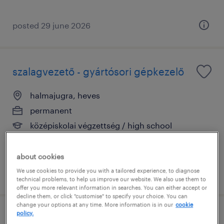
posted 29 june 2026
szalagvezető - gyártósori gépkezelő
halmajugra, heves
permanent
középiskolai végzettség / high school
about cookies
We use cookies to provide you with a tailored experience, to diagnose
posted 29 june 2026
technical problems, to help us improve our website. We also use them to
offer you more relevant information in searches. You can either accept or
decline them, or click "customise" to specify your choice. You can
change your options at any time. More information is in our
cookie
policy.
tésztakészítő gépkezelő