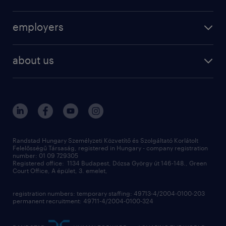
jobs
operational
employers
professional
staffing
digital
about us
recruitment
salary calculator
randstad global
our services
ukraine
randstad hungary
operational
contact us
our offices
professional
sustainability
digital
Randstad Hungary Személyzeti Közvetítő és Szolgáltató Korlátolt
Felelősségű Társaság, registered in Hungary - company registration
contact us
number: 01 09 729305
Registered office: 1134 Budapest, Dózsa György út 146-148., Green
Court Office, A épület, 3. emelet,
registration numbers: temporary staffing: 49713-4/2004-0100-203
permanent recruitment: 49711-4/2004-0100-324