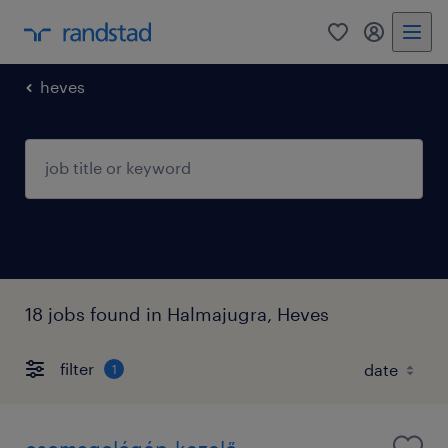
0
my randst
heves
18 jobs found in Halmajugra, Heves
filter
1