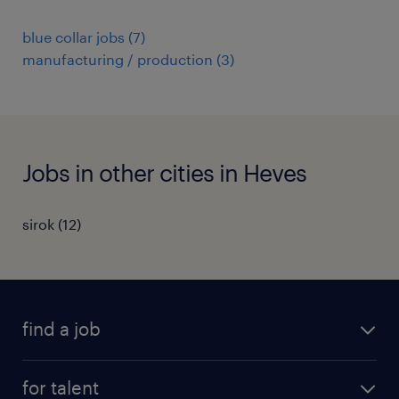
blue collar jobs
(
7
)
manufacturing / production
(
3
)
Jobs in other cities in Heves
sirok
(
12
)
find a job
registration
for talent