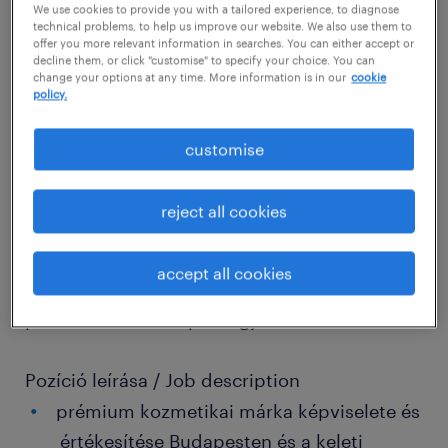
We use cookies to provide you with a tailored experience, to diagnose
Cégleírás / Organisation/Department
technical problems, to help us improve our website. We also use them to
offer you more relevant information in searches. You can either accept or
Csatlakozz Magyarország egyik vezető
decline them, or click "customise" to specify your choice. You can
professzionális kozmetikai nagykereskedelmi
change your options at any time. More information is in our
cookie
policy.
cégéhez! Olyan értékesítőt keresünk, aki B2B
és B2C területen is otthonosan mozog, és
customise
aktívan részt venne partnerünk jövőjének
építésében. Több mint 30 éves sikeres
reject all cookies
múlttal büszkék hírnevükre, de a
legfontosabb számukra a folyamatos fejlődés.
accept all cookies
Tapasztald meg, milyen egy családias, mégis
professzionális csapat tagja lenni!
Pozíció leírása / Job description
prémium kozmetikai márka képviselete és
értékesítése Budapesten és a keleti