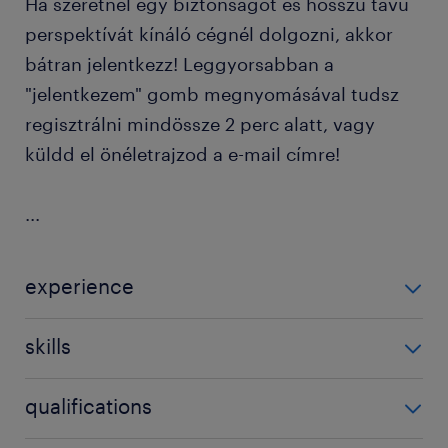
Ha szeretnél egy biztonságot és hosszú távú
perspektívát kínáló cégnél dolgozni, akkor
bátran jelentkezz! Leggyorsabban a
"jelentkezem" gomb megnyomásával tudsz
regisztrálni mindössze 2 perc alatt, vagy
küldd el önéletrajzod a e-mail címre!
...
experience
1-3 év / 1-3 years
skills
field sales
qualifications
B kategóriás jogosítvány