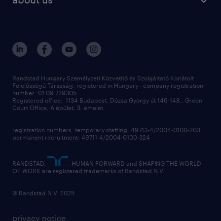
recruitment
salary calculator
randstad global
our services
ukraine
randstad hungary
operational
contact us
our offices
professional
sustainability
digital
Randstad Hungary Személyzeti Közvetítő és Szolgáltató Korlátolt
Felelősségű Társaság, registered in Hungary - company registration
contact us
number: 01 09 729305
Registered office: 1134 Budapest, Dózsa György út 146-148., Green
Court Office, A épület, 3. emelet,
registration numbers: temporary staffing: 49713-4/2004-0100-203
permanent recruitment: 49711-4/2004-0100-324
RANDSTAD,
, HUMAN FORWARD and SHAPING THE WORLD
OF WORK are registered trademarks of Randstad N.V.
© Randstad N.V. 2025
privacy notice