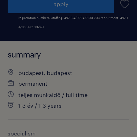
apply
registration numbers: staffing: 49713-4/2004-0100-203 recruitment: 49711-
4/2004-0100-324
summary
budapest, budapest
permanent
teljes munkaidő / full time
1-3 év / 1-3 years
specialism