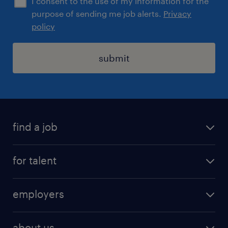
I consent to the use of my information for the
purpose of sending me job alerts.
Privacy
policy
submit
find a job
registration
for talent
jobs
operational
employers
professional
staffing
digital
about us