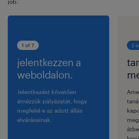
job.
1 of 7
2 o
jelentkezzen a
ta
weboldalon.
me
Jelentkezést követően
Ame
átnézzük pályázatát, hogy
taná
megfelel-e az adott állás
kapc
elvárásainak.
megf
átbe
karri