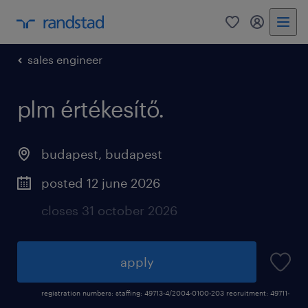
0
my randst
sales engineer
plm értékesítő.
budapest
,
budapest
posted 12 june 2026
closes 31 october 2026
apply
registration numbers: staffing: 49713-4/2004-0100-203 recruitment: 49711-