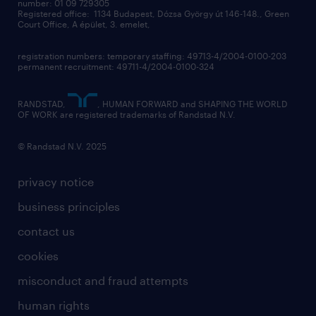
contact us
number: 01 09 729305
Registered office: 1134 Budapest, Dózsa György út 146-148., Green
Court Office, A épület, 3. emelet,
registration numbers: temporary staffing: 49713-4/2004-0100-203
permanent recruitment: 49711-4/2004-0100-324
RANDSTAD,
, HUMAN FORWARD and SHAPING THE WORLD
OF WORK are registered trademarks of Randstad N.V.
© Randstad N.V. 2025
privacy notice
business principles
contact us
cookies
misconduct and fraud attempts
human rights