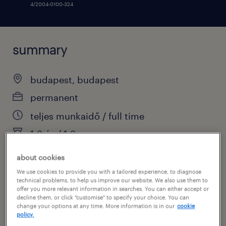
4/2004-0100-324
summary
budapest, budapest
permanent
teljes munkaidő / full time
1-3 év / 1-3 years
about cookies
We use cookies to provide you with a tailored experience, to diagnose
specialism
technical problems, to help us improve our website. We also use them to
offer you more relevant information in searches. You can either accept or
sales / commercial
decline them, or click "customise" to specify your choice. You can
change your options at any time. More information is in our
cookie
policy.
sub specialism