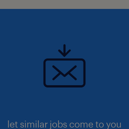
Kapcsolattartó / Information
Amennyiben felkeltettük az érdeklődésedet,
pályázatod a "Jelentkezem" gombbal tudod
elküldeni.
További információ és jelentkezés: Krisztián
Hajdú - krisztian.hajdu@randstad.hu
let similar jobs come to you