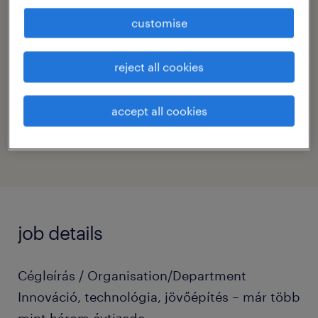
sales engineer
customise
contact
reject all cookies
krisztián hajdú
contact email
accept all cookies
krisztian.hajdu@randstad.hu
job details
Cégleírás / Organisation/Department
Innováció, technológia, jövőépítés – már több