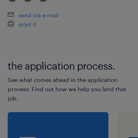
A Siemens NX integrált CAD/CAM/CAE
rendszerének, valamint a Teamcenter
send via e-mail
PLM/PDM megoldásainak értékesítése és
print it
bemutatása
Üzleti, növekedési és értékesítési tervek
kidolgozása, új üzleti lehetőségek
felkutatása (pl. hideghívások,
the application process.
piacbővítés)
See what comes ahead in the application
Meglévő és potenciális ügyfelekkel való
process. Find out how we help you land that
folyamatos kapcsolattartás,
job.
ügyféligények felmérése és megoldási
javaslatok kidolgozása
Komplex, testreszabott árajánlatok
összeállítása és prezentálása