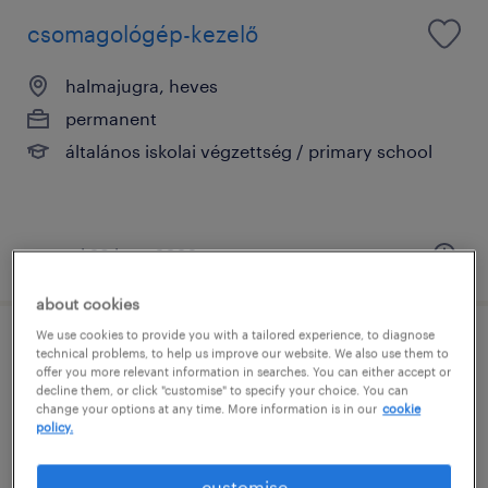
csomagológép-kezelő
halmajugra, heves
permanent
általános iskolai végzettség / primary school
posted 29 june 2026
about cookies
We use cookies to provide you with a tailored experience, to diagnose
minőségellenőr
technical problems, to help us improve our website. We also use them to
offer you more relevant information in searches. You can either accept or
decline them, or click "customise" to specify your choice. You can
halmajugra, heves
change your options at any time. More information is in our
cookie
policy.
permanent
általános iskolai végzettség / primary school
customise