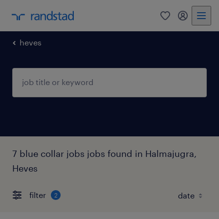
0
my randst
heves
7 blue collar jobs jobs found in Halmajugra,
Heves
filter
2