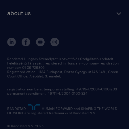
staffing
digital
about us
recruitment
salary calculator
randstad global
our services
ukraine
randstad hungary
operational
contact us
our offices
professional
sustainability
digital
Randstad Hungary Személyzeti Közvetítő és Szolgáltató Korlátolt
Felelősségű Társaság, registered in Hungary - company registration
contact us
number: 01 09 729305
Registered office: 1134 Budapest, Dózsa György út 146-148., Green
Court Office, A épület, 3. emelet,
registration numbers: temporary staffing: 49713-4/2004-0100-203
permanent recruitment: 49711-4/2004-0100-324
RANDSTAD,
, HUMAN FORWARD and SHAPING THE WORLD
OF WORK are registered trademarks of Randstad N.V.
© Randstad N.V. 2025