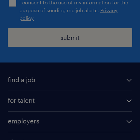
I consent to the use of my information for the
purpose of sending me job alerts.
Privacy
policy
submit
find a job
registration
for talent
jobs
operational
employers
professional
staffing
digital