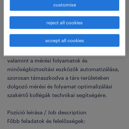
rendszerszintű fejlesztése autonóm, szakértői
customise
szerepkörben. A pozíció betöltője felel a
minőségügyi sztenderdek fenntartásáért és a
reject all cookies
gyártás támogatásáért, miközben
folyamatokban és rendszerekben
accept all cookies
gondolkodik. Kiemelt feladata a géppark
technológiai fejlesztésének támogatása,
valamint a mérési folyamatok és
minőségbiztosítási eszközök automatizálása,
szorosan támaszkodva a társ-területeken
dolgozó mérési és folyamat-optimalizálási
szakértő kollégák technikai segítségére.
Pozíció leírása / Job description
Főbb feladatok és felelősségek: