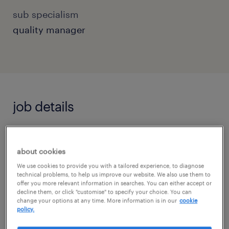
sub specialism
quality manager
job details
Cégleírás / Organisation/Department
Partnerünk egy Budapest déli
about cookies
agglomerációjában elhelyezkedő, nemzetközi
We use cookies to provide you with a tailored experience, to diagnose
technical problems, to help us improve our website. We also use them to
hátterű, stabil műanyagipari gyártó vállalat. A
offer you more relevant information in searches. You can either accept or
decline them, or click "customise" to specify your choice. You can
Quality Expert pozíció célja a magyarországi
change your options at any time. More information is in our
cookie
policy.
gyáregység minőségügyi működtetése és