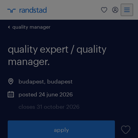
0
my randst
quality manager
quality expert / quality
manager.
budapest
,
budapest
posted 24 june 2026
closes 31 october 2026
apply