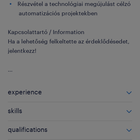
Részvétel a technológiai megújulást célzó
automatizációs projektekben
Kapcsolattartó / Information
Ha a lehetőség felkeltette az érdeklődésedet,
jelentkezz!
...
experience
3-5 év / 3-5 years
skills
'Nem igényel speciális szaktudást'
qualifications