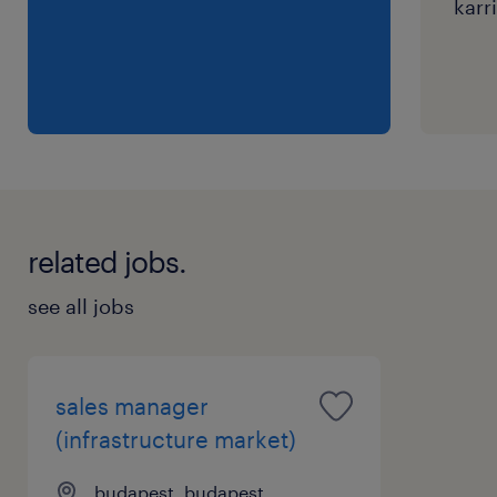
karri
related jobs.
see all jobs
sales manager
(infrastructure market)
budapest, budapest