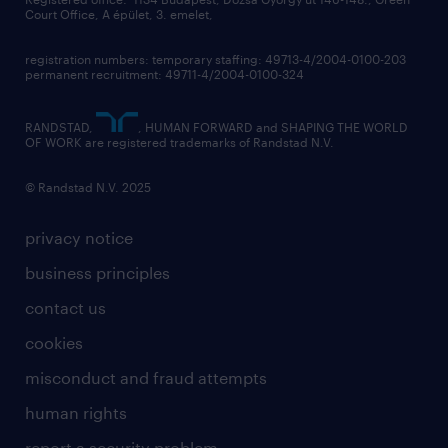
Court Office, A épület, 3. emelet,
registration numbers: temporary staffing: 49713-4/2004-0100-203
permanent recruitment: 49711-4/2004-0100-324
RANDSTAD,
, HUMAN FORWARD and SHAPING THE WORLD
OF WORK are registered trademarks of Randstad N.V.
© Randstad N.V. 2025
privacy notice
business principles
contact us
cookies
misconduct and fraud attempts
human rights
report a security problem