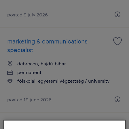
posted 9 july 2026
marketing & communications
specialist
debrecen, hajdú-bihar
permanent
főiskolai, egyetemi végzettség / university
posted 19 june 2026
gyártási munkatárs (középfokú