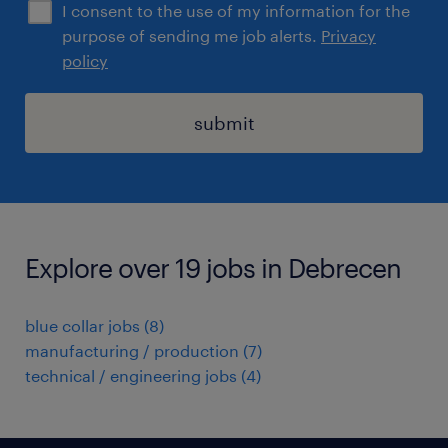
I consent to the use of my information for the
purpose of sending me job alerts.
Privacy
policy
submit
Explore over 19 jobs in Debrecen
blue collar jobs
(
8
)
manufacturing / production
(
7
)
technical / engineering jobs
(
4
)