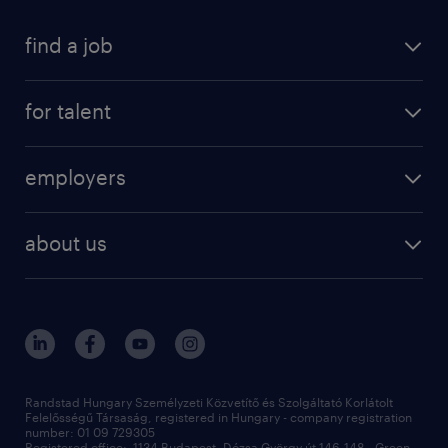
find a job
registration
for talent
jobs
operational
employers
professional
staffing
digital
about us
recruitment
salary calculator
randstad global
our services
ukraine
randstad hungary
operational
contact us
our offices
professional
sustainability
digital
Randstad Hungary Személyzeti Közvetítő és Szolgáltató Korlátolt
Felelősségű Társaság, registered in Hungary - company registration
contact us
number: 01 09 729305
Registered office: 1134 Budapest, Dózsa György út 146-148., Green