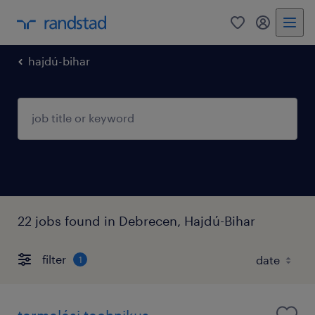
0
my randst
hajdú-bihar
22 jobs found in Debrecen, Hajdú-Bihar
filter
1