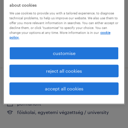
végzettséggel)
about cookies
We use cookies to provide you with a tailored experience, to diagnose
technical problems, to help us improve our website. We also use them to
debrecen, hajdú-bihar
offer you more relevant information in searches. You can either accept or
permanent
decline them, or click "customise" to specify your choice. You can
change your options at any time. More information is in our
cookie
szakiskolai végzettség / technical school
policy.
customise
posted 30 july 2026
reject all cookies
business development manager
accept all cookies
debrecen, hajdú-bihar
permanent
főiskolai, egyetemi végzettség / university