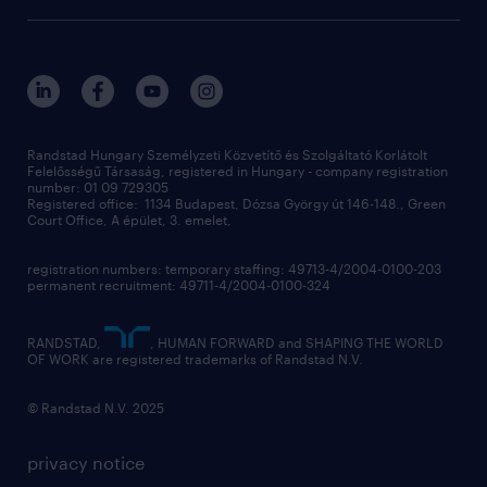
salary calculator
randstad global
our services
ukraine
randstad hungary
operational
contact us
our offices
professional
sustainability
digital
Randstad Hungary Személyzeti Közvetítő és Szolgáltató Korlátolt
Felelősségű Társaság, registered in Hungary - company registration
contact us
number: 01 09 729305
Registered office: 1134 Budapest, Dózsa György út 146-148., Green
Court Office, A épület, 3. emelet,
registration numbers: temporary staffing: 49713-4/2004-0100-203
permanent recruitment: 49711-4/2004-0100-324
RANDSTAD,
, HUMAN FORWARD and SHAPING THE WORLD
OF WORK are registered trademarks of Randstad N.V.
© Randstad N.V. 2025
privacy notice