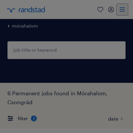
0
my randst
mórahalom
6 Permanent jobs found in Mórahalom,
Csongrád
filter
2