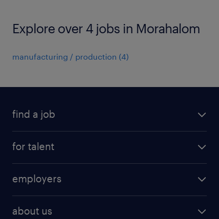
Explore over 4 jobs in Morahalom
manufacturing / production
(
4
)
find a job
registration
for talent
jobs
operational
employers
professional
staffing
digital
about us
recruitment