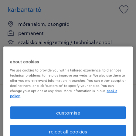
karbantartó
mórahalom, csongrád
permanent
szakiskolai végzettség / technical school
about cookies
posted 28 july 2026
We use cookies to provide you with a tailored experience, to diagnose
technical problems, to help us improve our website. We also use them to
offer you more relevant information in searches. You can either accept or
decline them, or click "customise" to specify your choice. You can
change your options at any time. More information is in our
cookie
policy.
gazdasági vezető
customise
szeged, csongrád
permanent
reject all cookies
főiskolai, egyetemi végzettség / university