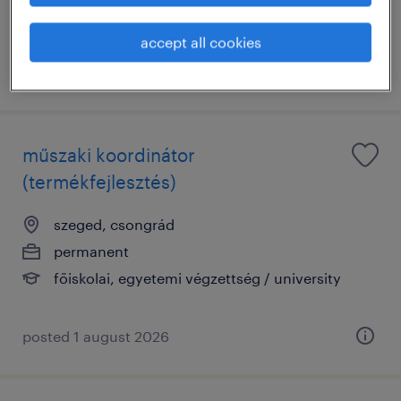
accept all cookies
posted 3 june 2026
műszaki koordinátor
(termékfejlesztés)
szeged, csongrád
permanent
főiskolai, egyetemi végzettség / university
posted 1 august 2026