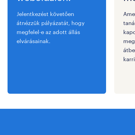
Jelentkezést követően
Ame
átnézzük pályázatát, hogy
taná
megfelel-e az adott állás
kapc
elvárásainak.
megf
átbe
karri