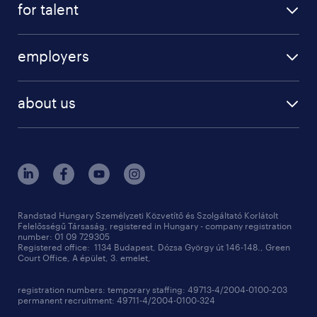
for talent
jobs
operational
employers
professional
staffing
digital
about us
recruitment
salary calculator
randstad global
our services
ukraine
randstad hungary
operational
contact us
our offices
professional
sustainability
digital
Randstad Hungary Személyzeti Közvetítő és Szolgáltató Korlátolt
Felelősségű Társaság, registered in Hungary - company registration
contact us
number: 01 09 729305
Registered office: 1134 Budapest, Dózsa György út 146-148., Green
Court Office, A épület, 3. emelet,
registration numbers: temporary staffing: 49713-4/2004-0100-203
permanent recruitment: 49711-4/2004-0100-324