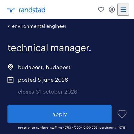
0
my randst
environmental engineer
technical manager.
budapest
,
budapest
posted 5 june 2026
closes 31 october 2026
apply
registration numbers: staffing: 49713-4/2004-0100-203 recruitment: 49711-