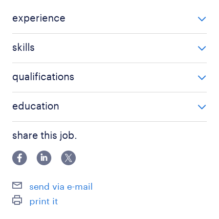
experience
5-10 év / 5-10 years
skills
'Nem igényel speciális szaktudást'
qualifications
'Nem igényel speciális végzettséget'
education
Főiskolai, egyetemi végzettség / University
share this job.
send via e-mail
print it