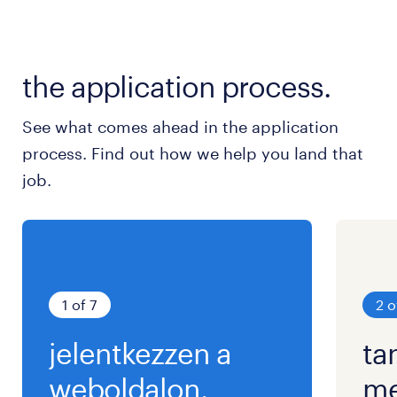
the application process.
See what comes ahead in the application
process. Find out how we help you land that
job.
1 of 7
2 o
jelentkezzen a
ta
weboldalon.
me