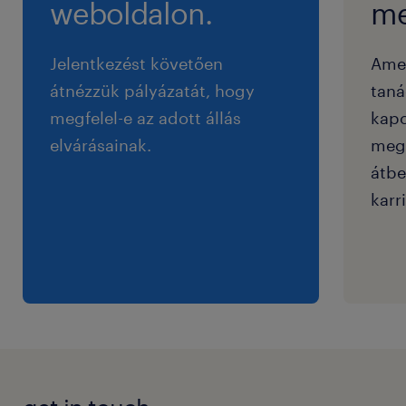
weboldalon.
me
Jelentkezést követően
Ame
átnézzük pályázatát, hogy
taná
megfelel-e az adott állás
kapc
elvárásainak.
megf
átbe
karri