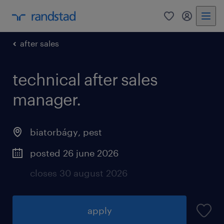
0
my randst
after sales
technical after sales
manager.
biatorbágy
,
pest
posted 26 june 2026
closes 30 august 2026
apply