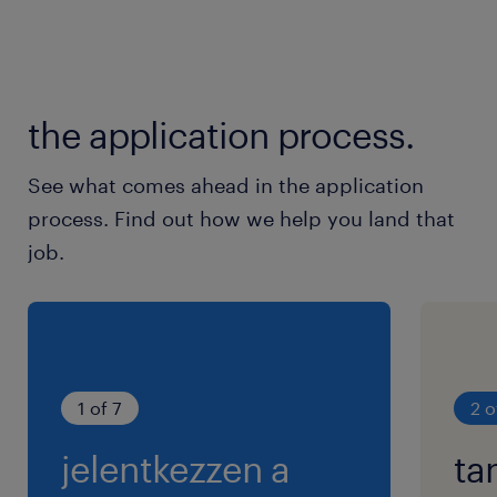
the application process.
See what comes ahead in the application
process. Find out how we help you land that
job.
1 of 7
2 o
jelentkezzen a
ta