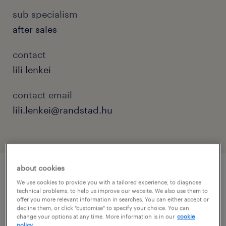
sub specialism
after sales
contact
lili lenkei
contact email
lili.lenkei@randstad.hu
about cookies
job details
We use cookies to provide you with a tailored experience, to diagnose
technical problems, to help us improve our website. We also use them to
offer you more relevant information in searches. You can either accept or
decline them, or click "customise" to specify your choice. You can
Cégleírás / Organisation/Department
change your options at any time. More information is in our
cookie
policy.