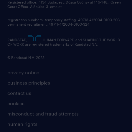
Registered office: 1134 Budapest, Dózsa György út 146-148., Green
Court Office, A épület, 3. emelet,
registration numbers: temporary staffing: 49713-4/2004-0100-203
permanent recruitment: 49711-4/2004-0100-324
RANDSTAD,
, HUMAN FORWARD and SHAPING THE WORLD
OF WORK are registered trademarks of Randstad N.V.
© Randstad N.V. 2025
privacy notice
business principles
contact us
cookies
misconduct and fraud attempts
human rights