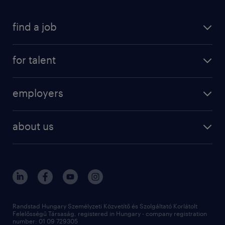
find a job
registration
for talent
jobs
operational
employers
professional
staffing
digital
about us
recruitment
salary calculator
randstad global
our services
ukraine
randstad hungary
operational
contact us
our offices
professional
sustainability
digital
Randstad Hungary Személyzeti Közvetítő és Szolgáltató Korlátolt
Felelősségű Társaság, registered in Hungary - company registration
contact us
number: 01 09 729305