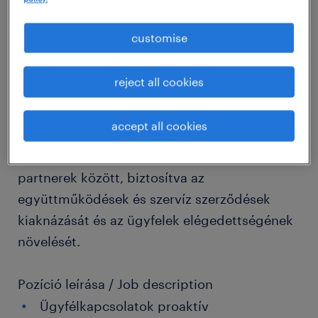
Partnerünk az intralogisztika és a prémium
anyagmozgatási megoldások piacának egyik
customise
meghatározó, nemzetközi hátterű szereplője.
Csapatuk bővülése miatt keressük Kelet-
reject all cookies
Magyarország régióra Technical After Sales
Manager pozícióba új kollégájukat, aki az
accept all cookies
üzemeltetési időszak alatt az elsőszámú
összekötő kapocs lesz a vállalat és a
partnerek között, biztosítva az
együttműködések és szervíz szerződések
kiaknázását és az ügyfelek elégedettségének
növelését.
Pozíció leírása / Job description
Ügyfélkapcsolatok proaktív