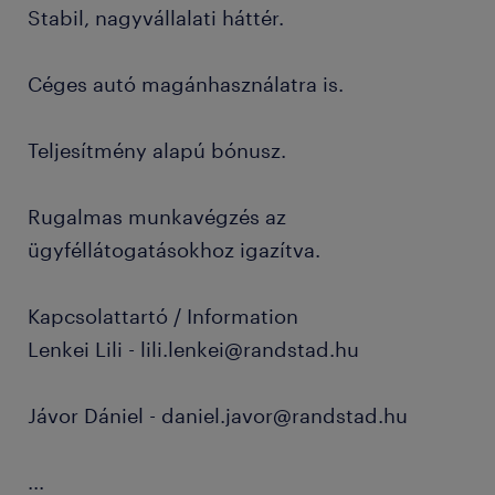
Stabil, nagyvállalati háttér.
Céges autó magánhasználatra is.
Teljesítmény alapú bónusz.
Rugalmas munkavégzés az
ügyféllátogatásokhoz igazítva.
Kapcsolattartó / Information
Lenkei Lili - lili.lenkei@randstad.hu
Jávor Dániel - daniel.javor@randstad.hu
...