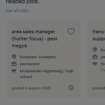
related jobs.
see all jobs
area sales manager
frenc
(hunter focus) - pest
suppo
megye
bu
budapest, budapest
p
permanent
fő
/ 
középiskolai végzettség / high
school
posted 4 august 2026
posted