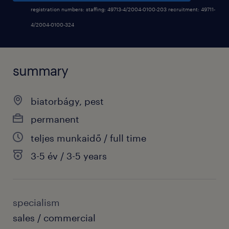
registration numbers: staffing: 49713-4/2004-0100-203 recruitment: 49711-
4/2004-0100-324
summary
biatorbágy, pest
permanent
teljes munkaidő / full time
3-5 év / 3-5 years
specialism
sales / commercial