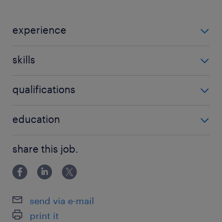
experience
3-5 év / 3-5 years
skills
B kategóriás jogosítvány
qualifications
'Nem igényel speciális végzettséget'
education
Főiskolai, egyetemi végzettség / University
share this job.
send via e-mail
print it