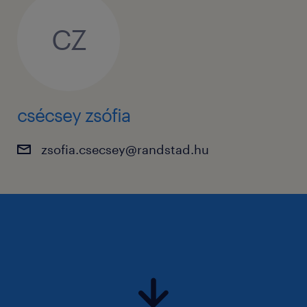
CZ
csécsey zsófia
zsofia.csecsey@randstad.hu