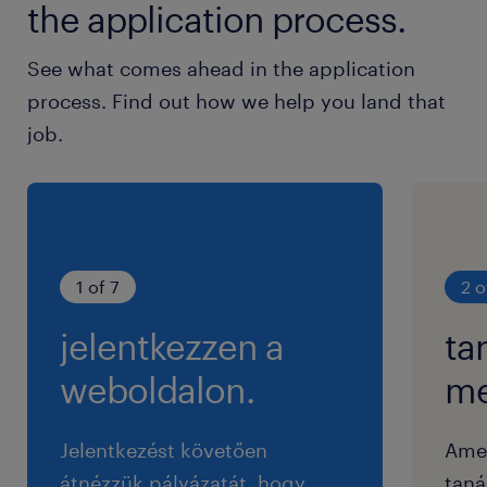
the application process.
See what comes ahead in the application
process. Find out how we help you land that
job.
1 of 7
2 o
jelentkezzen a
ta
weboldalon.
me
Jelentkezést követően
Ame
átnézzük pályázatát, hogy
taná