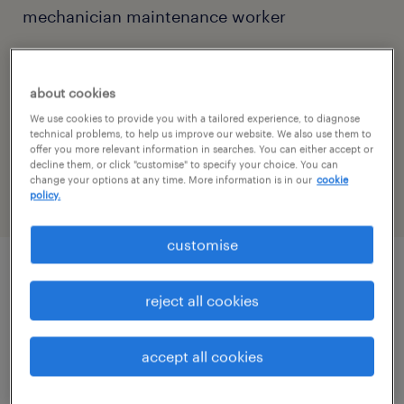
mechanician maintenance worker
contact
csécsey zsófia
about cookies
We use cookies to provide you with a tailored experience, to diagnose
contact email
technical problems, to help us improve our website. We also use them to
offer you more relevant information in searches. You can either accept or
zsofia.csecsey@randstad.hu
decline them, or click "customise" to specify your choice. You can
change your options at any time. More information is in our
cookie
policy.
customise
job details
reject all cookies
Cégleírás / Organisation/Department
accept all cookies
Amit a cégről tudnod érdemes: