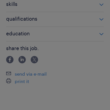
3-5 év / 3-5 years
skills
3 műszak
qualifications
karbantartás
szakmunkás végzettség
education
szerszámmódosítás
szerszámjavítás
Szakiskolai végzettség / Technical school
share this job.
szerszámcsere
műanyag fröccsöntés
send via e-mail
print it