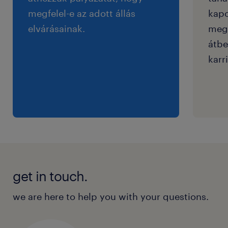
megfelel-e az adott állás
kapc
elvárásainak.
megf
átbe
karri
get in touch.
we are here to help you with your questions.