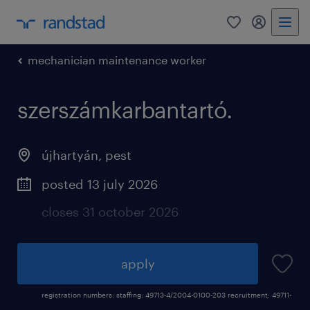
0
my randst
mechanician maintenance worker
szerszámkarbantartó.
újhartyán
,
pest
posted 13 july 2026
closes 31 october 2026
apply
registration numbers: staffing: 49713-4/2004-0100-203 recruitment: 49711-