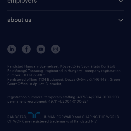
employers
professional
staffing
digital
about us
recruitment
salary calculator
randstad global
our services
ukraine
randstad hungary
operational
contact us
our offices
professional
sustainability
digital
Randstad Hungary Személyzeti Közvetítő és Szolgáltató Korlátolt
Felelősségű Társaság, registered in Hungary - company registration
contact us
number: 01 09 729305
Registered office: 1134 Budapest, Dózsa György út 146-148., Green
Court Office, A épület, 3. emelet,
registration numbers: temporary staffing: 49713-4/2004-0100-203
permanent recruitment: 49711-4/2004-0100-324
RANDSTAD,
, HUMAN FORWARD and SHAPING THE WORLD
OF WORK are registered trademarks of Randstad N.V.