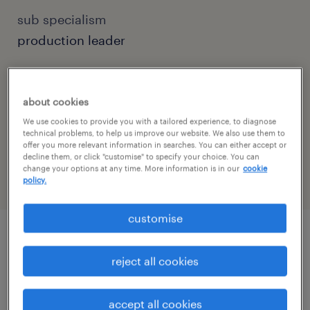
sub specialism
production leader
contact
szaniszló veronika
about cookies
We use cookies to provide you with a tailored experience, to diagnose
contact email
technical problems, to help us improve our website. We also use them to
offer you more relevant information in searches. You can either accept or
veronika.szaniszlo@randstad.hu
decline them, or click "customise" to specify your choice. You can
change your options at any time. More information is in our
cookie
policy.
customise
job details
reject all cookies
Cégleírás / Organisation/Department
accept all cookies