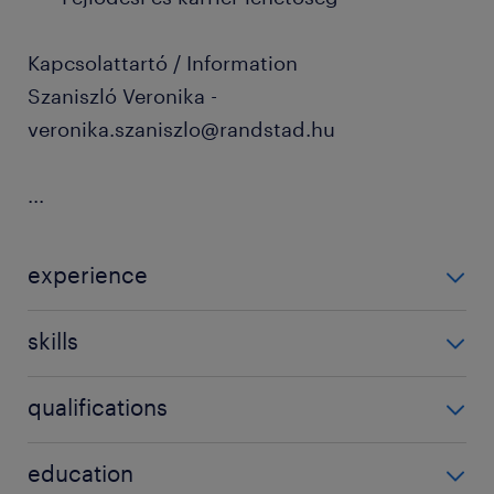
Kapcsolattartó / Information
Szaniszló Veronika -
veronika.szaniszlo@randstad.hu
...
experience
3-5 év / 3-5 years
skills
termelési terv / gyártási ütemterv
qualifications
Termelés
BSc / BA degree
education
termelés irányítás