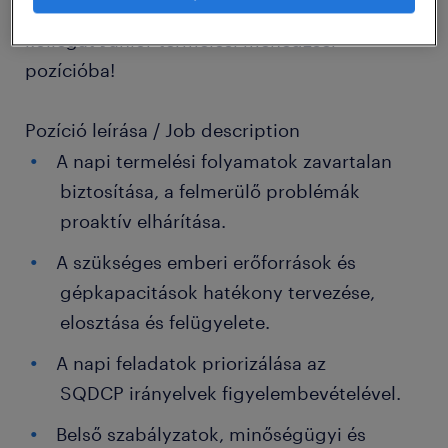
Nyíregyházi partnerünk részére keresünk
kollégát Junior termelési menedzser
pozícióba!
Pozíció leírása / Job description
A napi termelési folyamatok zavartalan
biztosítása, a felmerülő problémák
proaktív elhárítása.
A szükséges emberi erőforrások és
gépkapacitások hatékony tervezése,
elosztása és felügyelete.
A napi feladatok priorizálása az
SQDCP irányelvek figyelembevételével.
Belső szabályzatok, minőségügyi és