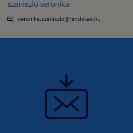
szaniszló veronika
veronika.szaniszlo@randstad.hu