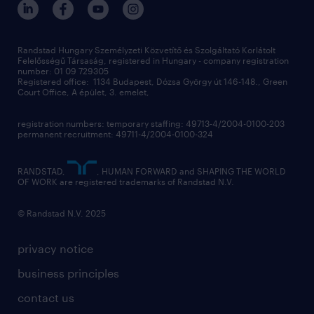
contact us
our offices
professional
sustainability
digital
Randstad Hungary Személyzeti Közvetítő és Szolgáltató Korlátolt
Felelősségű Társaság, registered in Hungary - company registration
contact us
number: 01 09 729305
Registered office: 1134 Budapest, Dózsa György út 146-148., Green
Court Office, A épület, 3. emelet,
registration numbers: temporary staffing: 49713-4/2004-0100-203
permanent recruitment: 49711-4/2004-0100-324
RANDSTAD,
, HUMAN FORWARD and SHAPING THE WORLD
OF WORK are registered trademarks of Randstad N.V.
© Randstad N.V. 2025
privacy notice
business principles
contact us