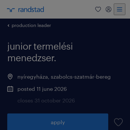
0
my randst
production leader
junior termelési
menedzser.
nyíregyháza
,
szabolcs-szatmár-bereg
posted 11 june 2026
closes 31 october 2026
apply