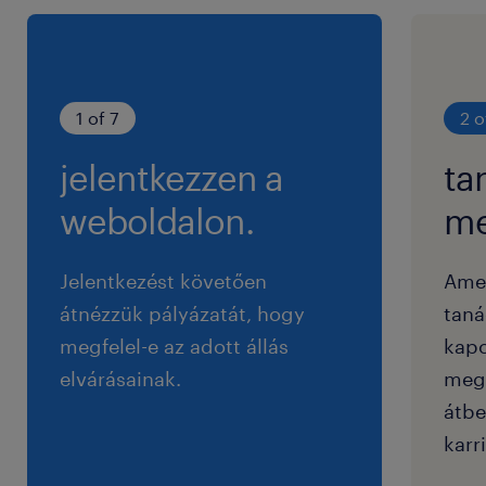
1 of 7
2 o
jelentkezzen a
ta
weboldalon.
me
Jelentkezést követően
Ame
átnézzük pályázatát, hogy
taná
megfelel-e az adott állás
kapc
elvárásainak.
megf
átbe
karri