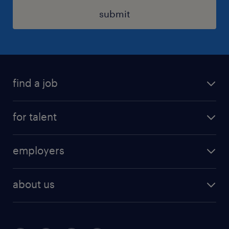
submit
find a job
registration
for talent
jobs
operational
employers
professional
staffing
digital
about us
recruitment
salary calculator
randstad global
our services
ukraine
randstad hungary
operational