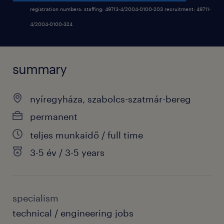
registration numbers: staffing: 49713-4/2004-0100-203 recruitment: 49711-
4/2004-0100-324
summary
nyíregyháza, szabolcs-szatmár-bereg
permanent
teljes munkaidő / full time
3-5 év / 3-5 years
specialism
technical / engineering jobs