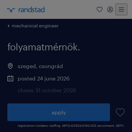
0
my randst
mechanical engineer
folyamatmérnök.
szeged
,
csongrád
posted 24 june 2026
closes 31 october 2026
apply
registration numbers: staffing: 49713-4/2004-0100-203 recruitment: 49711-