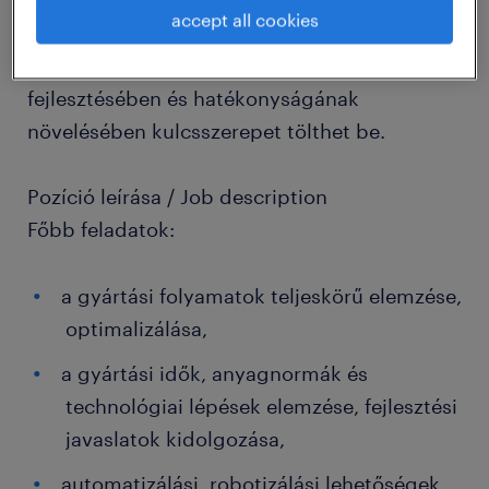
ipari gyártóvállalat magyarországi
accept all cookies
gyáregységébe keresünk tapasztalt
folyamatmérnököt, aki a gyártási folyamataik
fejlesztésében és hatékonyságának
növelésében kulcsszerepet tölthet be.
Pozíció leírása / Job description
Főbb feladatok:
a gyártási folyamatok teljeskörű elemzése,
optimalizálása,
a gyártási idők, anyagnormák és
technológiai lépések elemzése, fejlesztési
javaslatok kidolgozása,
automatizálási, robotizálási lehetőségek