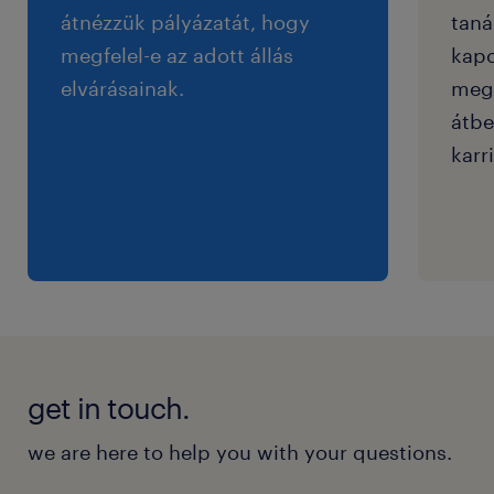
átnézzük pályázatát, hogy
taná
megfelel-e az adott állás
kapc
elvárásainak.
megf
átbe
karri
get in touch.
we are here to help you with your questions.