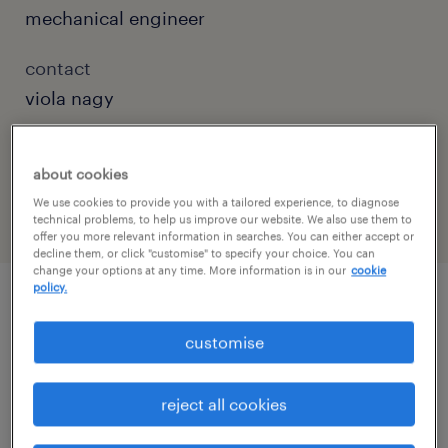
mechanical engineer
contact
viola nagy
contact email
about cookies
viola.nagy@randstad.hu
We use cookies to provide you with a tailored experience, to diagnose
technical problems, to help us improve our website. We also use them to
offer you more relevant information in searches. You can either accept or
decline them, or click "customise" to specify your choice. You can
change your options at any time. More information is in our
cookie
policy.
job details
customise
Cégleírás / Organisation/Department
reject all cookies
Egy több országban is jelen lévő, nemzetközi