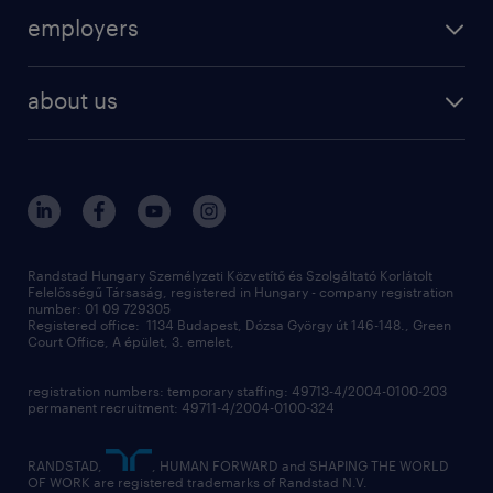
operational
employers
professional
staffing
digital
about us
recruitment
salary calculator
randstad global
our services
ukraine
randstad hungary
operational
contact us
our offices
professional
sustainability
digital
Randstad Hungary Személyzeti Közvetítő és Szolgáltató Korlátolt
Felelősségű Társaság, registered in Hungary - company registration
contact us
number: 01 09 729305
Registered office: 1134 Budapest, Dózsa György út 146-148., Green
Court Office, A épület, 3. emelet,
registration numbers: temporary staffing: 49713-4/2004-0100-203
permanent recruitment: 49711-4/2004-0100-324
RANDSTAD,
, HUMAN FORWARD and SHAPING THE WORLD
OF WORK are registered trademarks of Randstad N.V.