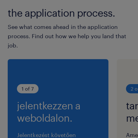
the application process.
lean tool
lean eszköz
See what comes ahead in the application
folyamat mérnökség
process. Find out how we help you land that
folyamat irányítás
job.
Lean
5S
1 of 7
2 o
jelentkezzen a
ta
weboldalon.
me
Jelentkezést követően
Ame