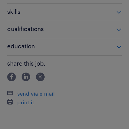
5-10 év / 5-10 years
skills
folyamat standardizálás
qualifications
process improvement
'Nem igényel speciális végzettséget'
education
process implementation
folyamatimplementáció
Főiskolai, egyetemi végzettség / University
share this job.
folyamatfejlesztés
LEAN
process development
send via e-mail
process planning
print it
process engineering
LEAN engineer
LEAN mérnök