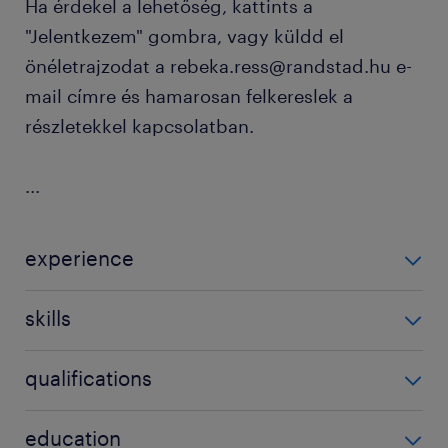
Ha érdekel a lehetőség, kattints a
"Jelentkezem" gombra, vagy küldd el
önéletrajzodat a rebeka.ress@randstad.hu e-
mail címre és hamarosan felkereslek a
részletekkel kapcsolatban.
...
experience
1-3 év / 1-3 years
skills
payroll
qualifications
bérszámfejtő képesítés
education