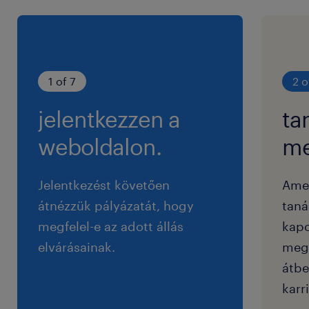
1 of 7
2 o
jelentkezzen a
ta
weboldalon.
me
Jelentkezést követően
Ame
átnézzük pályázatát, hogy
taná
megfelel-e az adott állás
kapc
elvárásainak.
megf
átbe
karri