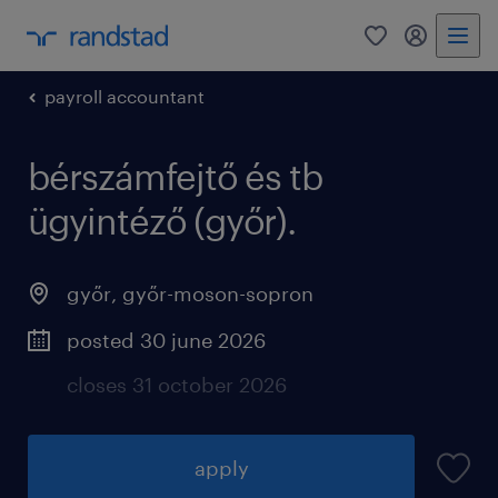
0
my randst
payroll accountant
bérszámfejtő és tb
ügyintéző (győr).
győr
,
győr-moson-sopron
posted 30 june 2026
closes 31 october 2026
apply