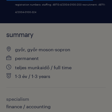
registration numbers: staffing: 49713-4/2004-0100-203 recruitment: 49711-
4/2004-0100-324
summary
győr, győr-moson-sopron
permanent
teljes munkaidő / full time
1-3 év / 1-3 years
specialism
finance / accounting