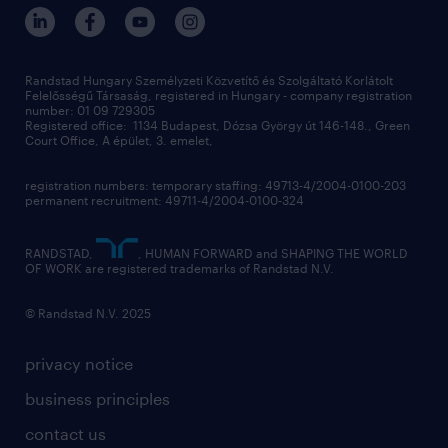
randstad hungary
operational
contact us
our offices
professional
sustainability
digital
Randstad Hungary Személyzeti Közvetítő és Szolgáltató Korlátolt
Felelősségű Társaság, registered in Hungary - company registration
contact us
number: 01 09 729305
Registered office: 1134 Budapest, Dózsa György út 146-148., Green
Court Office, A épület, 3. emelet,
registration numbers: temporary staffing: 49713-4/2004-0100-203
permanent recruitment: 49711-4/2004-0100-324
RANDSTAD,
, HUMAN FORWARD and SHAPING THE WORLD
OF WORK are registered trademarks of Randstad N.V.
© Randstad N.V. 2025
privacy notice
business principles
contact us