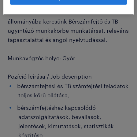
Kiszervezett bérszámfejtéssel foglalkozó,
piacvezető szolgáltató Partnerünk saját
állományába keresünk Bérszámfejtő és TB
ügyintéző munkakörbe munkatársat, releváns
tapasztalattal és angol nyelvtudással.
Munkavégzés helye: Győr
Pozíció leírása / Job description
bérszámfejtési és TB számfejtési feladatok
teljes körű ellátása,
bérszámfejtéshez kapcsolódó
adatszolgáltatások, bevallások,
jelentések, kimutatások, statisztikák
készítése,