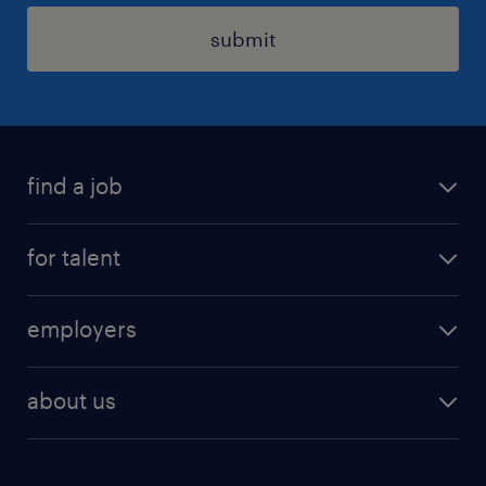
submit
find a job
registration
for talent
jobs
operational
employers
professional
staffing
digital
about us
recruitment
salary calculator
randstad global
our services
ukraine