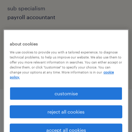
sub specialism
payroll accountant
contact
rebeka.ress@randstad.hu
about cookies
We use cookies to provide you with a tailored experience, to diagnose
contact email
technical problems, to help us improve our website. We also use them to
offer you more relevant information in searches. You can either accept or
info@randstad.hu
decline them, or click "customise" to specify your choice. You can
change your options at any time. More information is in our
cookie
policy.
customise
job details
reject all cookies
Cégleírás / Organisation/Department
accept all cookies