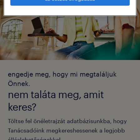
engedje meg, hogy mi megtaláljuk
Önnek.
nem taláta meg, amit
keres?
Töltse fel önéletrajzát adatbázisunkba, hogy
Tanácsadóink megkereshessenek a legjobb
álláslehetőségekkel.