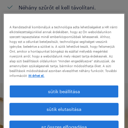
Néhány szűrőt el kell távolítani.
Konkrét helyszínen keresett pozíciókat?
Próbálja meg kibővíteni a keresés
A Randstadnál kombináljuk a technológia adta lehetőségeket a HR iránti
elkötelezettségünkkel annak érdekében, hogy az Ön weboldalunkon
helyszínét.
szerzett tapasztalatai minél emberközpontúbbak lehessenek. Ahhoz,
hogy ezt a célunkat beteljesítsük, technológiai segítséget veszünk
Adjon meg más pozíció nevet, vagy
igénybe, beleértve a sütiket is. A sütik lehetővé teszik, hogy felismerjük
Önt, amikor a honlapunkat böngészi és ezáltal mélyebb megértést
kulcsszót, és ellenőrizze, hogy helyesen
nyerjünk arról, hogy a weboldalunk mely részeit tartja érdekesnek. Az
alap süti beállítások oldalunkon “minden engedélyezve” státuszúak, de
írta-e le.
amennyiben szükségesnek tartja, bármikor módosíthatja őket. A süti
beállítások módosításával azonban elveszíthet néhány funkciót. További
információt
itt érhet el.
sütik beállítása
sütik elutasítása
az összes elfogadása