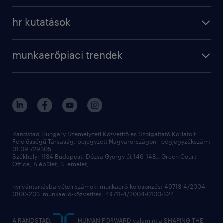
a randstadról
szolgáltatásaink
karrier tippek
hr kutatások
randstad magyarország
munkaerőpiaci trendek
állás profilok
workmonitor
irodáink
operational
kapcsolat
munkaerőpiaci trendek
employer brand research
fenntarthatóság
professional
blog
hr trends survey
sajtóközlemények
digital
hr kutatások
kapcsolat
kiválasztás
megtartás
Randstad Hungary Személyzeti Közvetítő és Szolgáltató Korlátolt
Felelősségű Társaság, bejegyzett Magyarországon - cégjegyzékszám:
munkahelyi teljesítmény
01 09 729305
Székhely: 1134 Budapest, Dózsa György út 146-148., Green Court
Office, A épület, 3. emelet,
toborzás
munkaerőpiac
nyilvántartásba vételi számok: munkaerő-kölcsönzés: 49713-4/2004-
0100-203 munkaerő-közvetítés: 49711-4/2004-0100-324
employer branding
hírlevél
A RANDSTAD,
, HUMAN FORWARD valamint a SHAPING THE