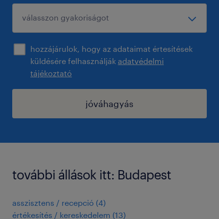
hozzájárulok, hogy az adataimat értesítések
küldésére felhasználják
adatvédelmi
tájékoztató
jóváhagyás
további állások itt: Budapest
asszisztens / recepció
(
4
)
értékesítés / kereskedelem
(
13
)