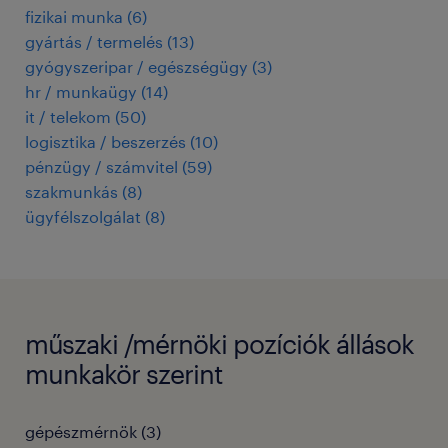
fizikai munka
(
6
)
gyártás / termelés
(
13
)
gyógyszeripar / egészségügy
(
3
)
hr / munkaügy
(
14
)
it / telekom
(
50
)
logisztika / beszerzés
(
10
)
pénzügy / számvitel
(
59
)
szakmunkás
(
8
)
ügyfélszolgálat
(
8
)
műszaki /mérnöki pozíciók állások
munkakör szerint
gépészmérnök
(
3
)