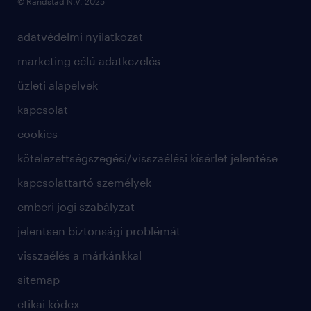
© Randstad N.V. 2025
adatvédelmi nyilatkozat
marketing célú adatkezelés
üzleti alapelvek
kapcsolat
cookies
kötelezettségszegési/visszaélési kísérlet jelentése
kapcsolattartó személyek
emberi jogi szabályzat
jelentsen biztonsági problémát
visszaélés a márkánkkal
sitemap
etikai kódex