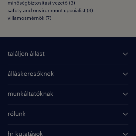
minőségbiztosítási vezető
(
3
)
safety and environment specialist
(
3
)
villamosmérnök
(
7
)
találjon állást
regisztráció
álláskeresőknek
állások
operational
karrier a randstadnál
munkáltatóknak
professional
munkaerő kölcsönzés
digital
rólunk
munkaerő közvetítés
bérkalkulátor
a randstadról
szolgáltatásaink
karrier tippek
hr kutatások