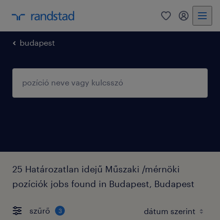
0
fiókom
budapest
25 Határozatlan idejű Műszaki /mérnöki
pozíciók jobs found in Budapest, Budapest
szűrő
3