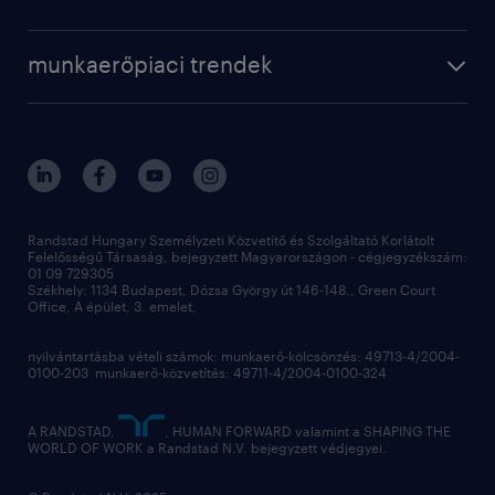
randstad magyarország
munkaerőpiaci trendek
állás profilok
workmonitor
irodáink
operational
kapcsolat
munkaerőpiaci trendek
employer brand research
fenntarthatóság
professional
blog
hr trends survey
sajtóközlemények
digital
hr kutatások
kapcsolat
kiválasztás
megtartás
Randstad Hungary Személyzeti Közvetítő és Szolgáltató Korlátolt
Felelősségű Társaság, bejegyzett Magyarországon - cégjegyzékszám:
munkahelyi teljesítmény
01 09 729305
Székhely: 1134 Budapest, Dózsa György út 146-148., Green Court
Office, A épület, 3. emelet,
toborzás
munkaerőpiac
nyilvántartásba vételi számok: munkaerő-kölcsönzés: 49713-4/2004-
0100-203 munkaerő-közvetítés: 49711-4/2004-0100-324
employer branding
hírlevél
A RANDSTAD,
, HUMAN FORWARD valamint a SHAPING THE
WORLD OF WORK a Randstad N.V. bejegyzett védjegyei.